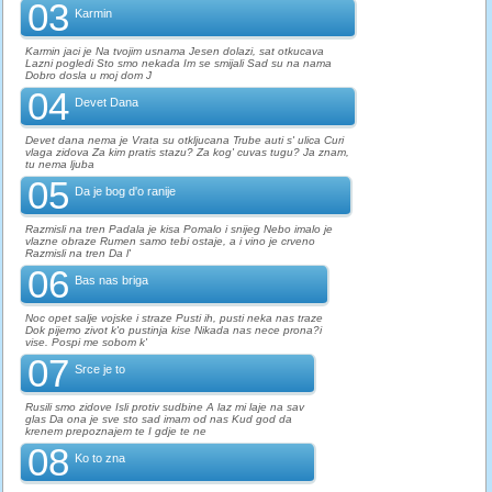
03
Karmin
Karmin jaci je Na tvojim usnama Jesen dolazi, sat otkucava
Lazni pogledi Sto smo nekada Im se smijali Sad su na nama
Dobro dosla u moj dom J
04
Devet Dana
Devet dana nema je Vrata su otkljucana Trube auti s' ulica Curi
vlaga zidova Za kim pratis stazu? Za kog' cuvas tugu? Ja znam,
tu nema ljuba
05
Da je bog d'o ranije
Razmisli na tren Padala je kisa Pomalo i snijeg Nebo imalo je
vlazne obraze Rumen samo tebi ostaje, a i vino je crveno
Razmisli na tren Da l'
06
Bas nas briga
Noc opet salje vojske i straze Pusti ih, pusti neka nas traze
Dok pijemo zivot k'o pustinja kise Nikada nas nece prona?i
vise. Pospi me sobom k'
07
Srce je to
Rusili smo zidove Isli protiv sudbine A laz mi laje na sav
glas Da ona je sve sto sad imam od nas Kud god da
krenem prepoznajem te I gdje te ne
08
Ko to zna