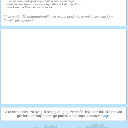
Evo me noci podivljala zvijeri Ljubio sam puno tvojih
kceri Zaplesi krisom na rubu mog balkona I slazi mi da si
miss kantona Evo me noci opet sa
Lista sadrži 10 najpopularnijih, za ostale posjetite stranicu sa svim Igor
Zerajic tekstovima!
Ako imate tekst, za ovog ili nekog drugog izvođača, koji nam fali, ili ispravku
grešaka, pošaljite nam ga putem forme koja se nalazi
ovdje
.