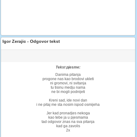
Igor Zerajic - Odgovor tekst
Tekst pjesme:
Danima pitanja
progone nas kao brodovi ukleti
ni gromovi, ni svitanja
tu tisinu medju nama
ne bi mogli podnijeti
Kreni sad, ide novi dan
i ne pitaj me sta nosim ispod osmijeha
Jer kad pronadjes nekoga
kao tebe ja u pjesmama
tad odgovor znas na sva pitanja
kad ga zavolis
2x