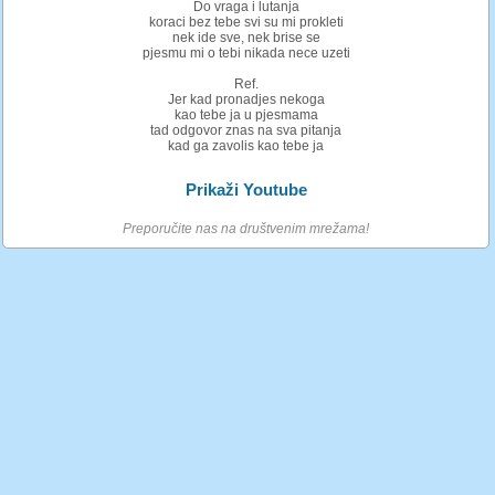
Do vraga i lutanja
koraci bez tebe svi su mi prokleti
nek ide sve, nek brise se
pjesmu mi o tebi nikada nece uzeti
Ref.
Jer kad pronadjes nekoga
kao tebe ja u pjesmama
tad odgovor znas na sva pitanja
kad ga zavolis kao tebe ja
Prikaži Youtube
Preporučite nas na društvenim mrežama!