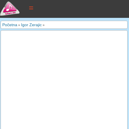
tekstovi pjesama
Početna
Igor Zerajic
»
»
novi tekstovi
pretraga
dodaj tekst
kontakt