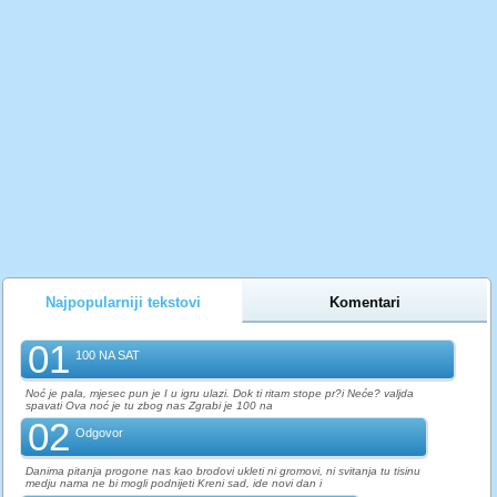
Najpopularniji tekstovi
Komentari
01
100 NA SAT
Noć je pala, mjesec pun je I u igru ulazi. Dok ti ritam stope pr?i Neće? valjda
spavati Ova noć je tu zbog nas Zgrabi je 100 na
02
Odgovor
Danima pitanja progone nas kao brodovi ukleti ni gromovi, ni svitanja tu tisinu
medju nama ne bi mogli podnijeti Kreni sad, ide novi dan i