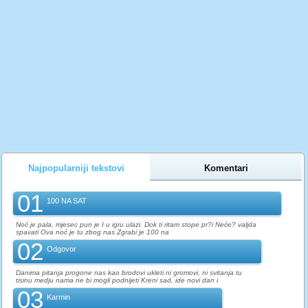
Najpopularniji tekstovi
Komentari
01
100 NA SAT
Noć je pala, mjesec pun je I u igru ulazi. Dok ti ritam stope pr?i Neće? valjda
spavati Ova noć je tu zbog nas Zgrabi je 100 na
02
Odgovor
Danima pitanja progone nas kao brodovi ukleti ni gromovi, ni svitanja tu
tisinu medju nama ne bi mogli podnijeti Kreni sad, ide novi dan i
03
Karmin