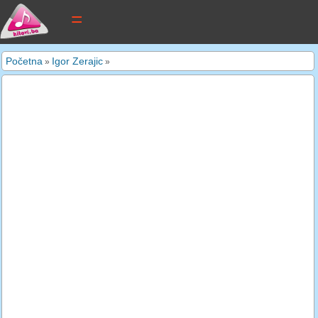
tekstovi pjesama
Početna
Igor Zerajic
»
»
novi tekstovi
pretraga
dodaj tekst
kontakt