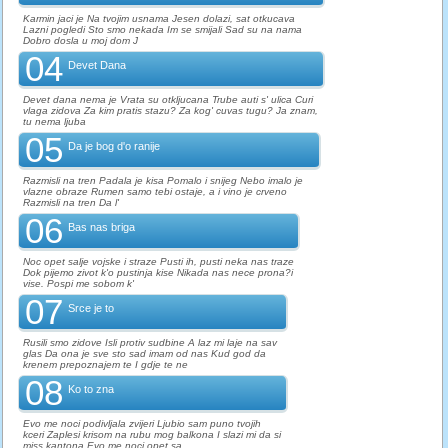
Karmin jaci je Na tvojim usnama Jesen dolazi, sat otkucava
Lazni pogledi Sto smo nekada Im se smijali Sad su na nama
Dobro dosla u moj dom J
04
Devet Dana
Devet dana nema je Vrata su otkljucana Trube auti s' ulica Curi
vlaga zidova Za kim pratis stazu? Za kog' cuvas tugu? Ja znam,
tu nema ljuba
05
Da je bog d'o ranije
Razmisli na tren Padala je kisa Pomalo i snijeg Nebo imalo je
vlazne obraze Rumen samo tebi ostaje, a i vino je crveno
Razmisli na tren Da l'
06
Bas nas briga
Noc opet salje vojske i straze Pusti ih, pusti neka nas traze
Dok pijemo zivot k'o pustinja kise Nikada nas nece prona?i
vise. Pospi me sobom k'
07
Srce je to
Rusili smo zidove Isli protiv sudbine A laz mi laje na sav
glas Da ona je sve sto sad imam od nas Kud god da
krenem prepoznajem te I gdje te ne
08
Ko to zna
Evo me noci podivljala zvijeri Ljubio sam puno tvojih
kceri Zaplesi krisom na rubu mog balkona I slazi mi da si
miss kantona Evo me noci opet sa