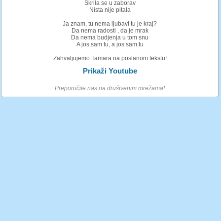
Skrila se u zaborav
Nista nije pitala
Ja znam, tu nema ljubavi tu je kraj?
Da nema radosti , da je mrak
Da nema budjenja u tom snu
A jos sam tu, a jos sam tu
Zahvaljujemo Tamara na poslanom tekstu!
Prikaži Youtube
Preporučite nas na društvenim mrežama!