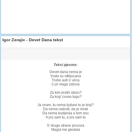
Igor Zerajic - Devet Dana tekst
Tekst pjesme:
Devet dana nema je
Vrata su otkljucana
Trube auti s' ulica
Curi vlaga zidova
Za kim pratis stazu?
Za kog' cuvas tugu?
Ja znam, tu nema ljubavi tu je kraj?
Da nema radosti, da je mrak
Da nema budjenja u tom snu
A jos sam tu, a jos sam tu
S' druge strane prozora
Magla me gledala