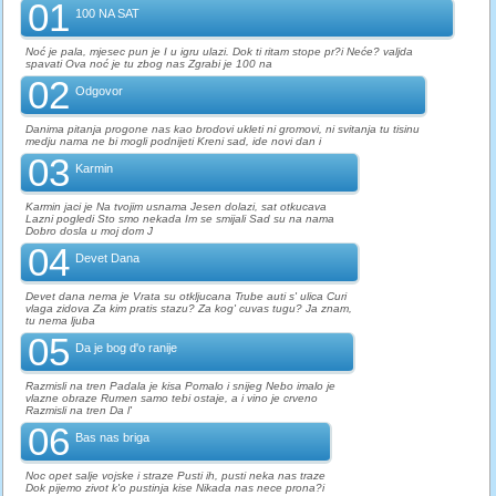
01
100 NA SAT
Noć je pala, mjesec pun je I u igru ulazi. Dok ti ritam stope pr?i Neće? valjda
spavati Ova noć je tu zbog nas Zgrabi je 100 na
02
Odgovor
Danima pitanja progone nas kao brodovi ukleti ni gromovi, ni svitanja tu tisinu
medju nama ne bi mogli podnijeti Kreni sad, ide novi dan i
03
Karmin
Karmin jaci je Na tvojim usnama Jesen dolazi, sat otkucava
Lazni pogledi Sto smo nekada Im se smijali Sad su na nama
Dobro dosla u moj dom J
04
Devet Dana
Devet dana nema je Vrata su otkljucana Trube auti s' ulica Curi
vlaga zidova Za kim pratis stazu? Za kog' cuvas tugu? Ja znam,
tu nema ljuba
05
Da je bog d'o ranije
Razmisli na tren Padala je kisa Pomalo i snijeg Nebo imalo je
vlazne obraze Rumen samo tebi ostaje, a i vino je crveno
Razmisli na tren Da l'
06
Bas nas briga
Noc opet salje vojske i straze Pusti ih, pusti neka nas traze
Dok pijemo zivot k'o pustinja kise Nikada nas nece prona?i