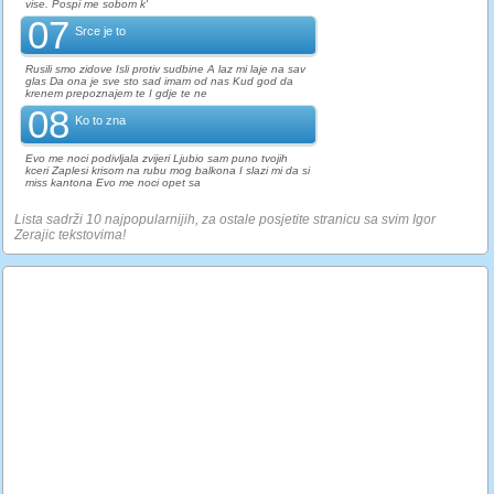
vise. Pospi me sobom k'
07
Srce je to
Rusili smo zidove Isli protiv sudbine A laz mi laje na sav
glas Da ona je sve sto sad imam od nas Kud god da
krenem prepoznajem te I gdje te ne
08
Ko to zna
Evo me noci podivljala zvijeri Ljubio sam puno tvojih
kceri Zaplesi krisom na rubu mog balkona I slazi mi da si
miss kantona Evo me noci opet sa
Lista sadrži 10 najpopularnijih, za ostale posjetite stranicu sa svim Igor
Zerajic tekstovima!