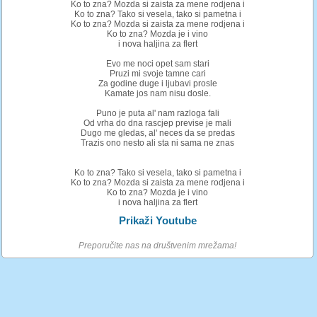
Ko to zna? Mozda si zaista za mene rodjena i
Ko to zna? Tako si vesela, tako si pametna i
Ko to zna? Mozda si zaista za mene rodjena i
Ko to zna? Mozda je i vino
i nova haljina za flert
Evo me noci opet sam stari
Pruzi mi svoje tamne cari
Za godine duge i ljubavi prosle
Kamate jos nam nisu dosle.
Puno je puta al' nam razloga fali
Od vrha do dna rascjep previse je mali
Dugo me gledas, al' neces da se predas
Trazis ono nesto ali sta ni sama ne znas
Ko to zna? Tako si vesela, tako si pametna i
Ko to zna? Mozda si zaista za mene rodjena i
Ko to zna? Mozda je i vino
i nova haljina za flert
Prikaži Youtube
Preporučite nas na društvenim mrežama!