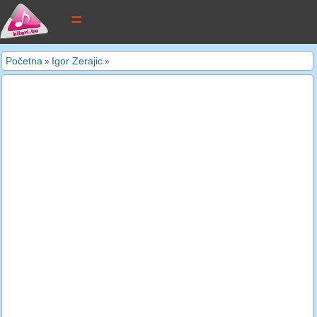
tekstovi pjesama
Početna
Igor Zerajic
»
»
novi tekstovi
pretraga
dodaj tekst
kontakt