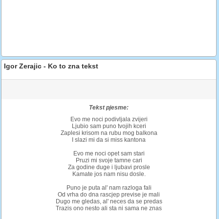
Igor Zerajic - Ko to zna tekst
Tekst pjesme:
Evo me noci podivljala zvijeri
Ljubio sam puno tvojih kceri
Zaplesi krisom na rubu mog balkona
I slazi mi da si miss kantona
Evo me noci opet sam stari
Pruzi mi svoje tamne cari
Za godine duge i ljubavi prosle
Kamate jos nam nisu dosle.
Puno je puta al' nam razloga fali
Od vrha do dna rascjep previse je mali
Dugo me gledas, al' neces da se predas
Trazis ono nesto ali sta ni sama ne znas