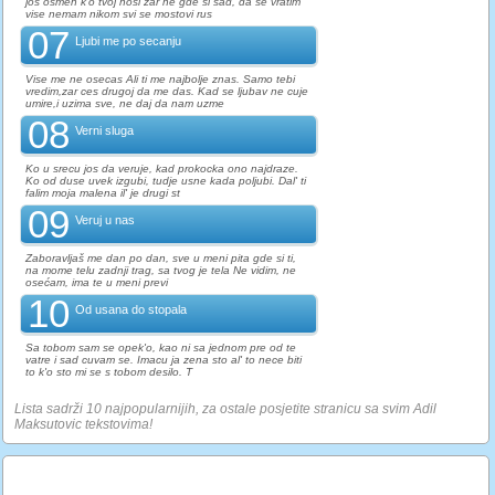
jos osmeh k'o tvoj nosi zar ne gde si sad, da se vratim
vise nemam nikom svi se mostovi rus
07
Ljubi me po secanju
Vise me ne osecas Ali ti me najbolje znas. Samo tebi
vredim,zar ces drugoj da me das. Kad se ljubav ne cuje
umire,i uzima sve, ne daj da nam uzme
08
Verni sluga
Ko u srecu jos da veruje, kad prokocka ono najdraze.
Ko od duse uvek izgubi, tudje usne kada poljubi. Dal' ti
falim moja malena il' je drugi st
09
Veruj u nas
Zaboravljaš me dan po dan, sve u meni pita gde si ti,
na mome telu zadnji trag, sa tvog je tela Ne vidim, ne
osećam, ima te u meni previ
10
Od usana do stopala
Sa tobom sam se opek'o, kao ni sa jednom pre od te
vatre i sad cuvam se. Imacu ja zena sto al' to nece biti
to k'o sto mi se s tobom desilo. T
Lista sadrži 10 najpopularnijih, za ostale posjetite stranicu sa svim Adil
Maksutovic tekstovima!