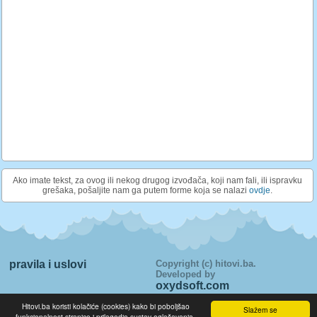
Ako imate tekst, za ovog ili nekog drugog izvođača, koji nam fali, ili ispravku
grešaka, pošaljite nam ga putem forme koja se nalazi
ovdje
.
pravila i uslovi
Copyright (c) hitovi.ba.
Developed by
oxydsoft.com
>> Tekstovi pjesama su u vlasnistvu njihovih autora i prikazani su
Hitovi.ba koristi kolačiće (cookies) kako bi poboljšao
Slažem se
iskljucivo u edukativne svrhe. <<
funkcionalnost stranice i prilagodio sustav oglašavanja.