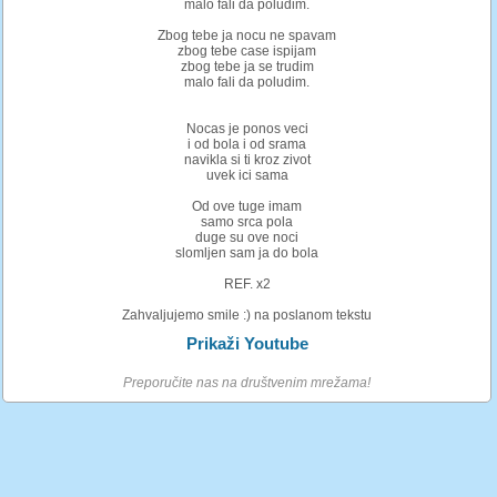
malo fali da poludim.
Zbog tebe ja nocu ne spavam
zbog tebe case ispijam
zbog tebe ja se trudim
malo fali da poludim.
Nocas je ponos veci
i od bola i od srama
navikla si ti kroz zivot
uvek ici sama
Od ove tuge imam
samo srca pola
duge su ove noci
slomljen sam ja do bola
REF. x2
Zahvaljujemo smile :) na poslanom tekstu
Prikaži Youtube
Preporučite nas na društvenim mrežama!