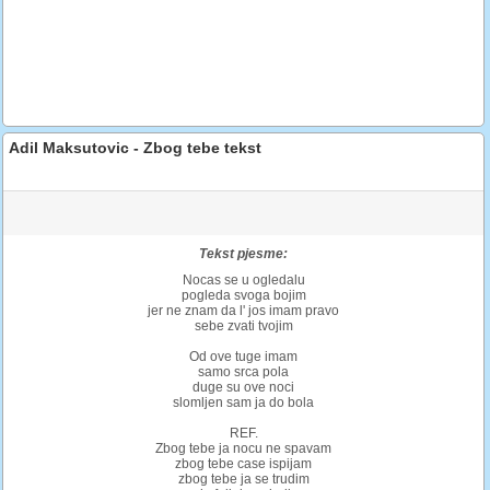
Adil Maksutovic - Zbog tebe tekst
Tekst pjesme:
Nocas se u ogledalu
pogleda svoga bojim
jer ne znam da l' jos imam pravo
sebe zvati tvojim
Od ove tuge imam
samo srca pola
duge su ove noci
slomljen sam ja do bola
REF.
Zbog tebe ja nocu ne spavam
zbog tebe case ispijam
zbog tebe ja se trudim