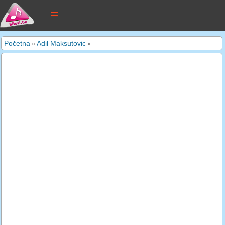
tekstovi pjesama
Početna
Adil Maksutovic
»
»
novi tekstovi
pretraga
dodaj tekst
kontakt