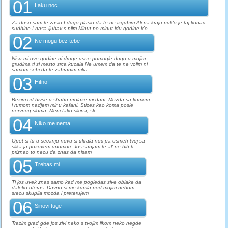
01
Laku noc
Za dusu sam te zasio I dugo plasio da te ne izgubim Ali na kraju puk'o je taj konac
sudbine I nasa ljubav s njim Minut po minut idu godine k'o
02
Ne mogu bez tebe
Nisu mi ove godine ni druge usne pomogle dugo u mojim
grudima ti si mesto srca kucala Ne umem da te ne volim ni
samom sebi da te zabranim nika
03
Hitno
Bezim od bivse u strahu prolaze mi dani. Mozda sa kumom
i rumom nadjem mir u kafani. Stizes kao koma posle
nervnog sloma. Meni tako slicna, sk
04
Niko me nema
Opet si tu u secanju novu si ukrala noc pa osmeh tvoj sa
slika ja pozovem upomoc. Jos sanjam te al' ne bih ti
priznao to necu da znas da nisam
05
Trebas mi
Ti jos uvek znas samo kad me pogledas sive oblake da
daleko oteras. Davno si me kupila pod mojim nebom
srecu skupila mozda i preterujem
06
Sinovi tuge
Trazim grad gde jos zivi neko s tvojim likom neko negde