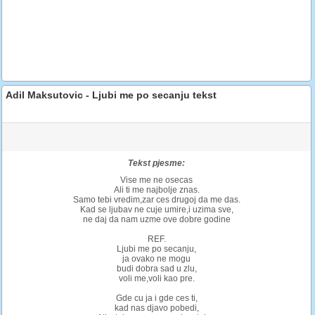
Adil Maksutovic - Ljubi me po secanju tekst
Tekst pjesme:
Vise me ne osecas
Ali ti me najbolje znas.
Samo tebi vredim,zar ces drugoj da me das.
Kad se ljubav ne cuje umire,i uzima sve,
ne daj da nam uzme ove dobre godine
REF.
Ljubi me po secanju,
ja ovako ne mogu
budi dobra sad u zlu,
voli me,voli kao pre.
Gde cu ja i gde ces ti,
kad nas djavo pobedi,