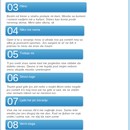
03
Hitno
Bezim od bivse u strahu prolaze mi dani. Mozda sa kumom
i rumom nadjem mir u kafani. Stizes kao koma posle
nervnog sloma. Meni tako slicna, sk
04
Niko me nema
Opet si tu u secanju novu si ukrala noc pa osmeh tvoj sa
slika ja pozovem upomoc. Jos sanjam te al' ne bih ti
priznao to necu da znas da nisam
05
Trebas mi
Ti jos uvek znas samo kad me pogledas sive oblake da
daleko oteras. Davno si me kupila pod mojim nebom
srecu skupila mozda i preterujem
06
Sinovi tuge
Trazim grad gde jos zivi neko s tvojim likom neko negde
jos osmeh k'o tvoj nosi zar ne gde si sad, da se vratim
vise nemam nikom svi se mostovi rus
07
Ljubi me po secanju
Vise me ne osecas Ali ti me najbolje znas. Samo tebi
vredim,zar ces drugoj da me das. Kad se ljubav ne cuje
umire,i uzima sve, ne daj da nam uzme
08
Verni sluga