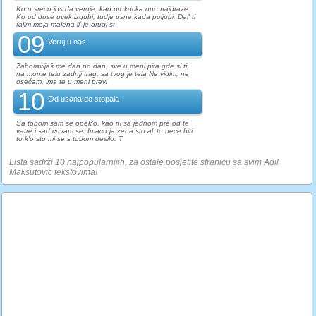
Ko u srecu jos da veruje, kad prokocka ono najdraze.
Ko od duse uvek izgubi, tudje usne kada poljubi. Dal' ti
falim moja malena il' je drugi st
09
Veruj u nas
Zaboravljaš me dan po dan, sve u meni pita gde si ti,
na mome telu zadnji trag, sa tvog je tela Ne vidim, ne
osećam, ima te u meni previ
10
Od usana do stopala
Sa tobom sam se opek'o, kao ni sa jednom pre od te
vatre i sad cuvam se. Imacu ja zena sto al' to nece biti
to k'o sto mi se s tobom desilo. T
Lista sadrži 10 najpopularnijih, za ostale posjetite stranicu sa svim Adil
Maksutovic tekstovima!