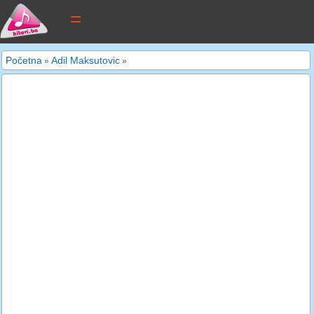
tekstovi pjesama
Početna
Adil Maksutovic
»
»
novi tekstovi
pretraga
dodaj tekst
kontakt