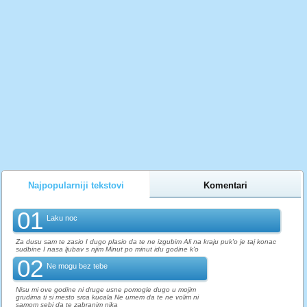
Najpopularniji tekstovi
Komentari
01
Laku noc
Za dusu sam te zasio I dugo plasio da te ne izgubim Ali na kraju puk'o je taj konac
sudbine I nasa ljubav s njim Minut po minut idu godine k'o
02
Ne mogu bez tebe
Nisu mi ove godine ni druge usne pomogle dugo u mojim
grudima ti si mesto srca kucala Ne umem da te ne volim ni
samom sebi da te zabranim nika