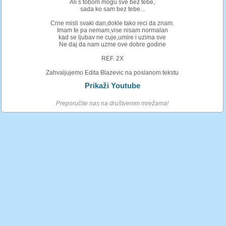
Ali s tobom mogu sve bez tebe,
sada ko sam bez tebe...
Crne misli svaki dan,dokle tako reci da znam.
Imam te pa nemam,vise nisam normalan
kad se ljubav ne cuje,umire i uzima sve
Ne daj da nam uzme ove dobre godine
REF. 2X
Zahvaljujemo Edita Blazevic na poslanom tekstu
Prikaži Youtube
Preporučite nas na društvenim mrežama!