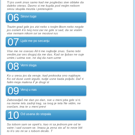
Ti jos uvek znas samo kad me pogledas sive oblake da
daleko oteras. Davno si me kupila pod mojim nebom
srecu skupila mozda i preterujem
06
Sinovi tuge
Trazim grad gde jos zivi neko s tvojim likom neko negde
jos osmeh k'o tvoj nosi zar ne gde si sad, da se vratim
vise nemam nikom svi se mostovi rus
07
Ljubi me po secanju
Vise me ne osecas Ali ti me najbolje znas. Samo tebi
vredim,zar ces drugoj da me das. Kad se ljubav ne cuje
umire,i uzima sve, ne daj da nam uzme
08
Verni sluga
Ko u srecu jos da veruje, kad prokocka ono najdraze.
Ko od duse uvek izgubi, tudje usne kada poljubi. Dal' ti
falim moja malena il' je drugi st
09
Veruj u nas
Zaboravljaš me dan po dan, sve u meni pita gde si ti,
na mome telu zadnji trag, sa tvog je tela Ne vidim, ne
osećam, ima te u meni previ
10
Od usana do stopala
Sa tobom sam se opek'o, kao ni sa jednom pre od te
vatre i sad cuvam se. Imacu ja zena sto al' to nece biti
to k'o sto mi se s tobom desilo. T