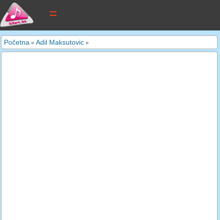
tekstovi pjesama
Početna
Adil Maksutovic
»
»
novi tekstovi
pretraga
dodaj tekst
kontakt