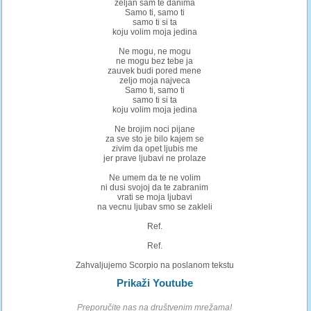
zeljan sam te danima
Samo ti, samo ti
samo ti si ta
koju volim moja jedina
Ne mogu, ne mogu
ne mogu bez tebe ja
zauvek budi pored mene
zeljo moja najveca
Samo ti, samo ti
samo ti si ta
koju volim moja jedina
Ne brojim noci pijane
za sve sto je bilo kajem se
zivim da opet ljubis me
jer prave ljubavi ne prolaze
Ne umem da te ne volim
ni dusi svojoj da te zabranim
vrati se moja ljubavi
na vecnu ljubav smo se zakleli
Ref.
Ref.
Zahvaljujemo Scorpio na poslanom tekstu
Prikaži Youtube
Preporučite nas na društvenim mrežama!