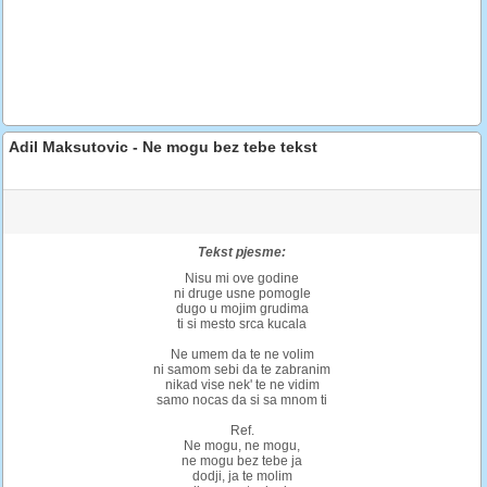
Adil Maksutovic - Ne mogu bez tebe tekst
Tekst pjesme:
Nisu mi ove godine
ni druge usne pomogle
dugo u mojim grudima
ti si mesto srca kucala
Ne umem da te ne volim
ni samom sebi da te zabranim
nikad vise nek' te ne vidim
samo nocas da si sa mnom ti
Ref.
Ne mogu, ne mogu,
ne mogu bez tebe ja
dodji, ja te molim