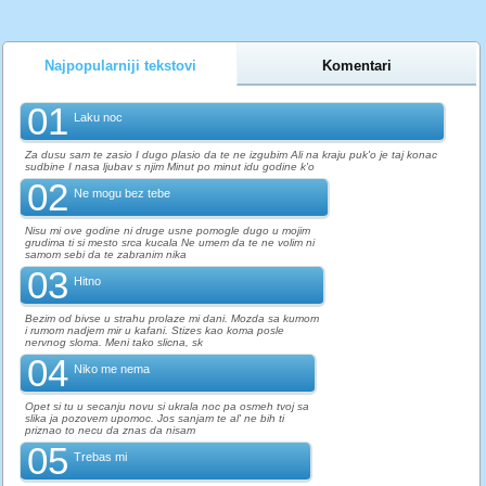
Najpopularniji tekstovi
Komentari
01
Laku noc
Za dusu sam te zasio I dugo plasio da te ne izgubim Ali na kraju puk'o je taj konac
sudbine I nasa ljubav s njim Minut po minut idu godine k'o
02
Ne mogu bez tebe
Nisu mi ove godine ni druge usne pomogle dugo u mojim
grudima ti si mesto srca kucala Ne umem da te ne volim ni
samom sebi da te zabranim nika
03
Hitno
Bezim od bivse u strahu prolaze mi dani. Mozda sa kumom
i rumom nadjem mir u kafani. Stizes kao koma posle
nervnog sloma. Meni tako slicna, sk
04
Niko me nema
Opet si tu u secanju novu si ukrala noc pa osmeh tvoj sa
slika ja pozovem upomoc. Jos sanjam te al' ne bih ti
priznao to necu da znas da nisam
05
Trebas mi