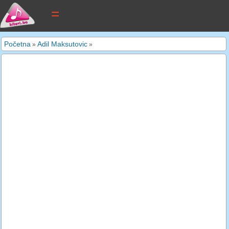
tekstovi pjesama
Početna
Adil Maksutovic
»
»
novi tekstovi
pretraga
dodaj tekst
kontakt