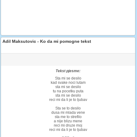
Adil Maksutovic - Ko da mi pomogne tekst
Tekst pjesme:
Sta mi se desilo
kad svake noci lutam
sta mi se desilo
tu na pocetku puta
sta mi se desilo
reci mi da li je to ljubav
Sta se to desilo
dusa mi mlada vene
sta me to strefilo
a nije blizu mene
reci mi druze moj
reci mi da li je to ljubav