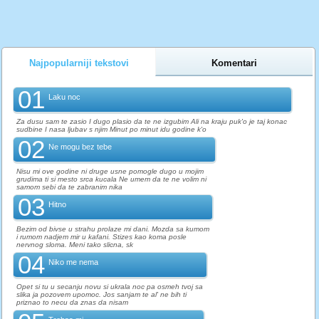
Najpopularniji tekstovi
Komentari
01
Laku noc
Za dusu sam te zasio I dugo plasio da te ne izgubim Ali na kraju puk'o je taj konac
sudbine I nasa ljubav s njim Minut po minut idu godine k'o
02
Ne mogu bez tebe
Nisu mi ove godine ni druge usne pomogle dugo u mojim
grudima ti si mesto srca kucala Ne umem da te ne volim ni
samom sebi da te zabranim nika
03
Hitno
Bezim od bivse u strahu prolaze mi dani. Mozda sa kumom
i rumom nadjem mir u kafani. Stizes kao koma posle
nervnog sloma. Meni tako slicna, sk
04
Niko me nema
Opet si tu u secanju novu si ukrala noc pa osmeh tvoj sa
slika ja pozovem upomoc. Jos sanjam te al' ne bih ti
priznao to necu da znas da nisam