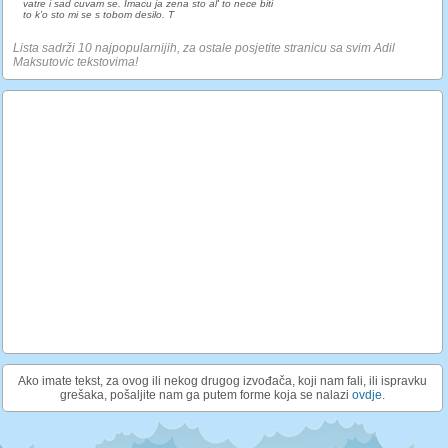
vatre i sad cuvam se. Imacu ja zena sto al' to nece biti
to k'o sto mi se s tobom desilo. T
Lista sadrži 10 najpopularnijih, za ostale posjetite stranicu sa svim Adil
Maksutovic tekstovima!
Ako imate tekst, za ovog ili nekog drugog izvođača, koji nam fali, ili ispravku
grešaka, pošaljite nam ga putem forme koja se nalazi
ovdje
.