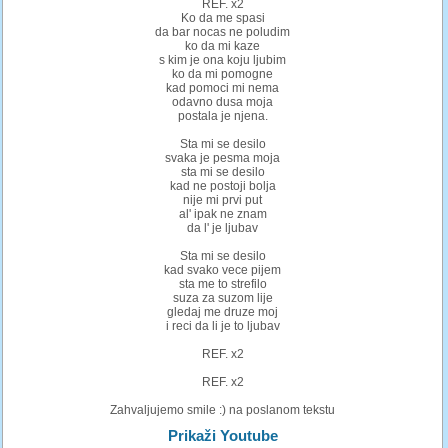
REF. x2
Ko da me spasi
da bar nocas ne poludim
ko da mi kaze
s kim je ona koju ljubim
ko da mi pomogne
kad pomoci mi nema
odavno dusa moja
postala je njena.
Sta mi se desilo
svaka je pesma moja
sta mi se desilo
kad ne postoji bolja
nije mi prvi put
al' ipak ne znam
da l' je ljubav
Sta mi se desilo
kad svako vece pijem
sta me to strefilo
suza za suzom lije
gledaj me druze moj
i reci da li je to ljubav
REF. x2
REF. x2
Zahvaljujemo smile :) na poslanom tekstu
Prikaži Youtube