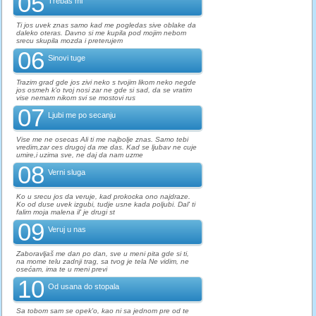
05
Trebas mi
Ti jos uvek znas samo kad me pogledas sive oblake da
daleko oteras. Davno si me kupila pod mojim nebom
srecu skupila mozda i preterujem
06
Sinovi tuge
Trazim grad gde jos zivi neko s tvojim likom neko negde
jos osmeh k'o tvoj nosi zar ne gde si sad, da se vratim
vise nemam nikom svi se mostovi rus
07
Ljubi me po secanju
Vise me ne osecas Ali ti me najbolje znas. Samo tebi
vredim,zar ces drugoj da me das. Kad se ljubav ne cuje
umire,i uzima sve, ne daj da nam uzme
08
Verni sluga
Ko u srecu jos da veruje, kad prokocka ono najdraze.
Ko od duse uvek izgubi, tudje usne kada poljubi. Dal' ti
falim moja malena il' je drugi st
09
Veruj u nas
Zaboravljaš me dan po dan, sve u meni pita gde si ti,
na mome telu zadnji trag, sa tvog je tela Ne vidim, ne
osećam, ima te u meni previ
10
Od usana do stopala
Sa tobom sam se opek'o, kao ni sa jednom pre od te