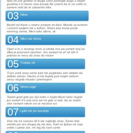
Nisu mi ove godine ni druge usne pomogle dugo u mojim
grudima ti si mesto srca kucala Ne umem da te ne volim ni
samom sebi da te zabranim nika
03
Hitno
Bezim od bivse u strahu prolaze mi dani. Mozda sa kumom
i rumom nadjem mir u kafani. Stizes kao koma posle
nervnog sloma. Meni tako slicna, sk
04
Niko me nema
Opet si tu u secanju novu si ukrala noc pa osmeh tvoj sa
slika ja pozovem upomoc. Jos sanjam te al' ne bih ti
priznao to necu da znas da nisam
05
Trebas mi
Ti jos uvek znas samo kad me pogledas sive oblake da
daleko oteras. Davno si me kupila pod mojim nebom
srecu skupila mozda i preterujem
06
Sinovi tuge
Trazim grad gde jos zivi neko s tvojim likom neko negde
jos osmeh k'o tvoj nosi zar ne gde si sad, da se vratim
vise nemam nikom svi se mostovi rus
07
Ljubi me po secanju
Vise me ne osecas Ali ti me najbolje znas. Samo tebi
vredim,zar ces drugoj da me das. Kad se ljubav ne cuje
umire,i uzima sve, ne daj da nam uzme