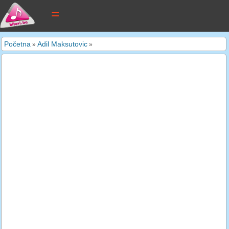
tekstovi pjesama
Početna
Adil Maksutovic
»
»
novi tekstovi
pretraga
dodaj tekst
kontakt