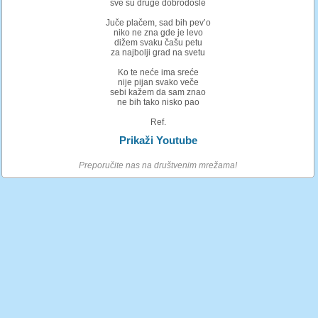
sve su druge dobrodošle
Juče plačem, sad bih pev’o
niko ne zna gde je levo
dižem svaku čašu petu
za najbolji grad na svetu
Ko te neće ima sreće
nije pijan svako veče
sebi kažem da sam znao
ne bih tako nisko pao
Ref.
Prikaži Youtube
Preporučite nas na društvenim mrežama!