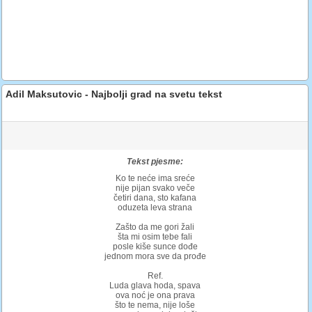
Adil Maksutovic - Najbolji grad na svetu tekst
Tekst pjesme:
Ko te neće ima sreće
nije pijan svako veče
četiri dana, sto kafana
oduzeta leva strana
Zašto da me gori žali
šta mi osim tebe fali
posle kiše sunce dođe
jednom mora sve da prođe
Ref.
Luda glava hoda, spava
ova noć je ona prava
što te nema, nije loše