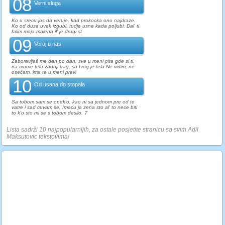
08
Verni sluga
Ko u srecu jos da veruje, kad prokocka ono najdraze.
Ko od duse uvek izgubi, tudje usne kada poljubi. Dal' ti
falim moja malena il' je drugi st
09
Veruj u nas
Zaboravljaš me dan po dan, sve u meni pita gde si ti,
na mome telu zadnji trag, sa tvog je tela Ne vidim, ne
osećam, ima te u meni previ
10
Od usana do stopala
Sa tobom sam se opek'o, kao ni sa jednom pre od te
vatre i sad cuvam se. Imacu ja zena sto al' to nece biti
to k'o sto mi se s tobom desilo. T
Lista sadrži 10 najpopularnijih, za ostale posjetite stranicu sa svim Adil
Maksutovic tekstovima!