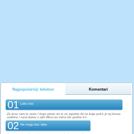
Najpopularniji tekstovi
Komentari
01
Laku noc
Za dusu sam te zasio I dugo plasio da te ne izgubim Ali na kraju puk'o je taj konac
sudbine I nasa ljubav s njim Minut po minut idu godine k'o
02
Ne mogu bez tebe