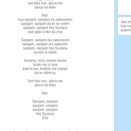
sve bas sve, sjeca me
sjeca na tebe
Ref.
A ja sanjam, sanjam da zaboravim
Ako im
sanjam, sanjam da te ne volim
koji n
sanjam, sanjam hej Suzana
putem 
sad gdje si tko da zna
Sanjam, sanjam da zaboravim
sanjam, sanjam oci zatvorim
sanjam, sanjam hej Suzana
sa kim si otisla
Suzana, nocu zvona zvona
bude me iz sna
kad bi bar, boljelo me manje
da te vidim ja
Sve bas sve, sjeca me
sjeca na tebe
Ref.
Sanjam, sanjam
sanjam, sanjam
sanjam, sanjam
hej Suzana
(2x)