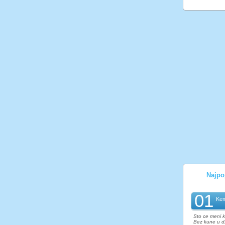
Najpop
01
Kem
Sto ce meni kl
Bez kune u dze