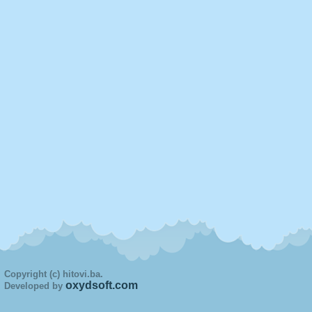
Copyright (c) hitovi.ba.
oxydsoft.com
Developed by