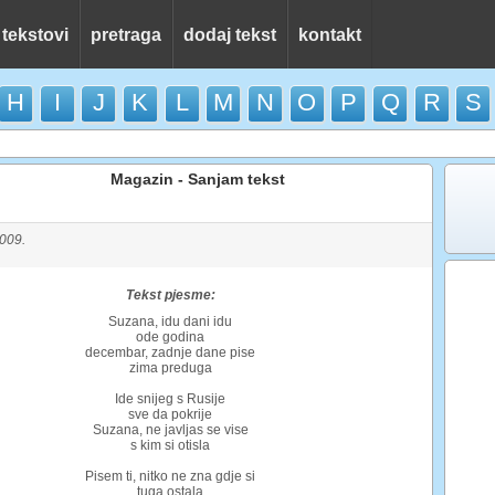
 tekstovi
pretraga
dodaj tekst
kontakt
H
I
J
K
L
M
N
O
P
Q
R
S
Magazin - Sanjam tekst
2009.
Tekst pjesme:
Suzana, idu dani idu
ode godina
decembar, zadnje dane pise
zima preduga
Ide snijeg s Rusije
sve da pokrije
Suzana, ne javljas se vise
s kim si otisla
Pisem ti, nitko ne zna gdje si
tuga ostala