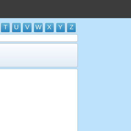
T
U
V
W
X
Y
Z