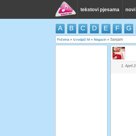
tekstovi pjesama
novi
A
B
C
D
E
F
G
»
»
»
Sanjam
Početna
Izvodjači M
Magazin
1. April 