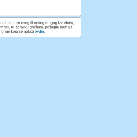
ate tekst, za ovog ili nekog drugog izvođača,
am fali, ili ispravku grešaka, pošaljite nam ga
forme koja se nalazi
ovdje
.