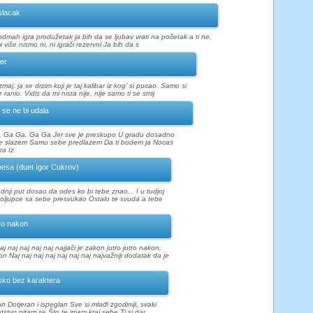
lacak
odmah igra produžetak ja bih da se ljubav vrati na početak a ti ne,
 više nismo ni, ni igrači rezervni Ja bih da s
er
zmaj, ja se drzim koji je taj kalibar iz kog' si pucao. Samo si
ranio. Vidis da mi nista nije, nije samo ti se smij
 se ne bi udala
, Ga Ga, Ga Ga Jer sve je preskupo U gradu dosadno
e slazem Samu sebe predlazem Da ti budem ja Nocas
a Iz
esa (duet Igor Cukrov)
adnji put dosao da odes ko bi tebe znao... I u tudjoj
poljupce sa sebe presvukao Ostalo te svuda a tebe
ro nakon
aj naj naj naj naj najjači je zakon jutro jutro nakon,
n Naj naj naj naj naj naj naj najvažniji dodatak da je
ko bez karaktera
an Dotjeran i ispeglan Sve si mlađi zgodiniji, svaki
etstvo pitam se Što te imam kraj sebe Ti si dar