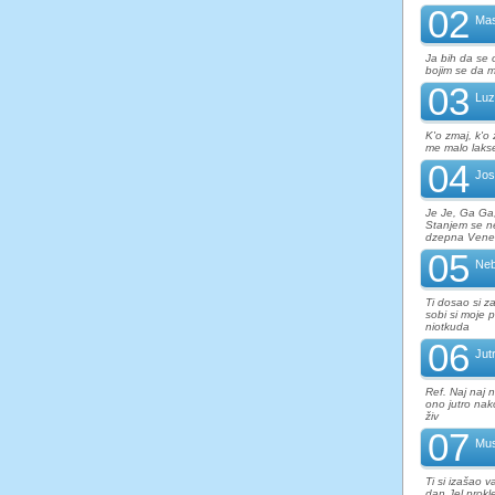
02
Mas
Ja bih da se 
bojim se da mi
03
Luz
K'o zmaj, k'o 
me malo lakse 
04
Jos
Je Je, Ga Ga
Stanjem se n
dzepna Vener
05
Neb
Ti dosao si z
sobi si moje 
niotkuda
06
Jut
Ref. Naj naj n
ono jutro nako
živ
07
Mus
Ti si izašao v
dan Jel prokl