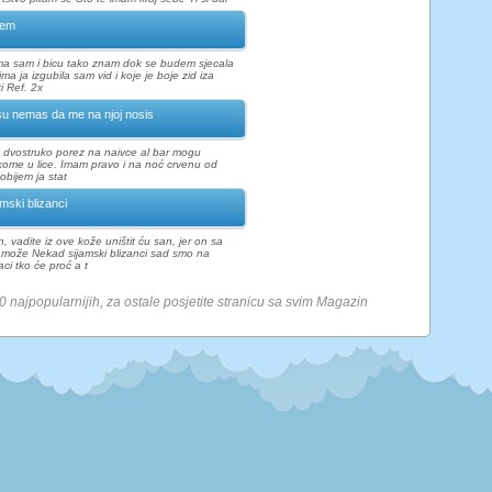
nem
ma sam i bicu tako znam dok se budem sjecala
ma ja izgubila sam vid i koje je boje zid iza
i Ref. 2x
u nemas da me na njoj nosis
 dvostruko porez na naivce al bar mogu
ome u lice. Imam pravo i na noć crvenu od
obijem ja stat
amski blizanci
, vadite iz ove kože uništit ću san, jer on sa
može Nekad sijamski blizanci sad smo na
i tko će proć a t
10 najpopularnijih, za ostale posjetite stranicu sa svim Magazin