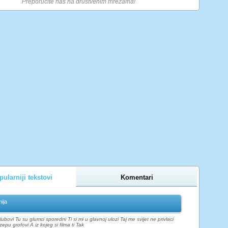
Preporučite nas na društvenim mrežama!
ularniji tekstovi
Komentari
ija
ubovi Tu su glumci sporedni Ti si mi u glavnoj ulozi Taj me svijet ne privlaci
pu grofovi A iz kojeg si filma ti Tak