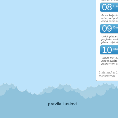
08
Gi
Ja na koljeni
tebe pod prsti
kojeg sanjas t
09
Dus
Uvijek plaćam
pogledat svak
plača uvijek d
10
Sij
Vadite me van
mnom svašta 
popravnom đac
Lista sadrži 
tekstovima!
pravila i uslovi