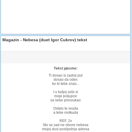
Magazin - Nebesa (duet Igor Cukrov) tekst
Tekst pjesme:
Ti dosao si zadnji put
dosao da odes
ko bi tebe znao...
I u tudjoj sobi si
moje poljupce
sa sebe presvukao
Ostalo te svuda
a tebe niotkuda
REF. 2x
Sto se sad ne otvore nebesa
mojoj dusi poslijednja adresa