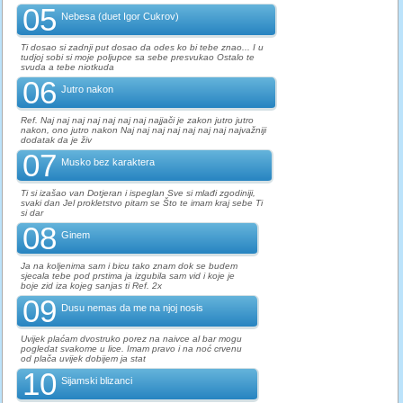
05
Nebesa (duet Igor Cukrov)
Ti dosao si zadnji put dosao da odes ko bi tebe znao... I u
tudjoj sobi si moje poljupce sa sebe presvukao Ostalo te
svuda a tebe niotkuda
06
Jutro nakon
Ref. Naj naj naj naj naj naj naj najjači je zakon jutro jutro
nakon, ono jutro nakon Naj naj naj naj naj naj naj najvažniji
dodatak da je živ
07
Musko bez karaktera
Ti si izašao van Dotjeran i ispeglan Sve si mlađi zgodiniji,
svaki dan Jel prokletstvo pitam se Što te imam kraj sebe Ti
si dar
08
Ginem
Ja na koljenima sam i bicu tako znam dok se budem
sjecala tebe pod prstima ja izgubila sam vid i koje je
boje zid iza kojeg sanjas ti Ref. 2x
09
Dusu nemas da me na njoj nosis
Uvijek plaćam dvostruko porez na naivce al bar mogu
pogledat svakome u lice. Imam pravo i na noć crvenu
od plača uvijek dobijem ja stat
10
Sijamski blizanci