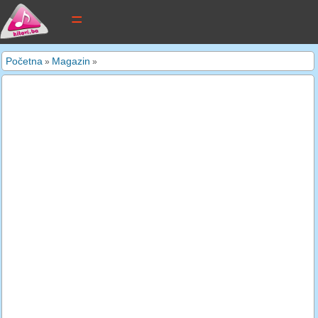
tekstovi pjesama
Početna
Magazin
»
»
novi tekstovi
pretraga
dodaj tekst
kontakt