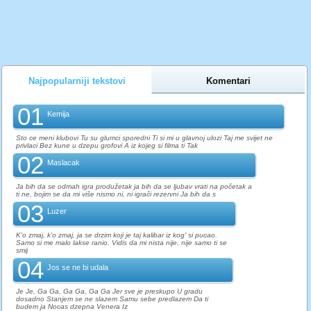
Najpopularniji tekstovi
Komentari
01
Kemija
Sto ce meni klubovi Tu su glumci sporedni Ti si mi u glavnoj ulozi Taj me svijet ne
privlaci Bez kune u dzepu grofovi A iz kojeg si filma ti Tak
02
Maslacak
Ja bih da se odmah igra produžetak ja bih da se ljubav vrati na početak a
ti ne, bojim se da mi više nismo ni, ni igrači rezervni Ja bih da s
03
Luzer
K'o zmaj, k'o zmaj, ja se drzim koji je taj kalibar iz kog' si pucao.
Samo si me malo lakse ranio. Vidis da mi nista nije, nije samo ti se
smij
04
Jos se ne bi udala
Je Je, Ga Ga, Ga Ga, Ga Ga Jer sve je preskupo U gradu
dosadno Stanjem se ne slazem Samu sebe predlazem Da ti
budem ja Nocas dzepna Venera Iz