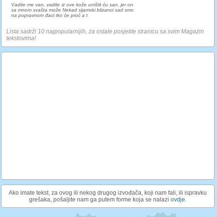
Vadite me van, vadite iz ove kože uništit ću san, jer on
sa mnom svašta može Nekad sijamski blizanci sad smo
na popravnom đaci tko će proć a t
Lista sadrži 10 najpopularnijih, za ostale posjetite stranicu sa svim Magazin
tekstovima!
Ako imate tekst, za ovog ili nekog drugog izvođača, koji nam fali, ili ispravku
grešaka, pošaljite nam ga putem forme koja se nalazi
ovdje
.