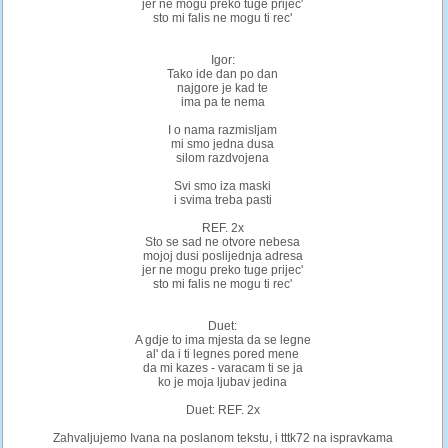
jer ne mogu preko tuge prijec'
sto mi falis ne mogu ti rec'
Igor:
Tako ide dan po dan
najgore je kad te
ima pa te nema
I o nama razmisljam
mi smo jedna dusa
silom razdvojena
Svi smo iza maski
i svima treba pasti
REF. 2x
Sto se sad ne otvore nebesa
mojoj dusi poslijednja adresa
jer ne mogu preko tuge prijec'
sto mi falis ne mogu ti rec'
Duet:
A gdje to ima mjesta da se legne
al' da i ti legnes pored mene
da mi kazes - varacam ti se ja
ko je moja ljubav jedina
Duet: REF. 2x
Zahvaljujemo Ivana na poslanom tekstu, i tttk72 na ispravkama