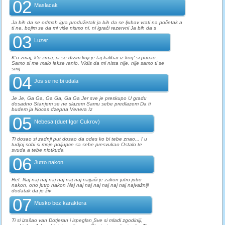
02
Maslacak
Ja bih da se odmah igra produžetak ja bih da se ljubav vrati na početak a
ti ne, bojim se da mi više nismo ni, ni igrači rezervni Ja bih da s
03
Luzer
K'o zmaj, k'o zmaj, ja se drzim koji je taj kalibar iz kog' si pucao.
Samo si me malo lakse ranio. Vidis da mi nista nije, nije samo ti se
smij
04
Jos se ne bi udala
Je Je, Ga Ga, Ga Ga, Ga Ga Jer sve je preskupo U gradu
dosadno Stanjem se ne slazem Samu sebe predlazem Da ti
budem ja Nocas dzepna Venera Iz
05
Nebesa (duet Igor Cukrov)
Ti dosao si zadnji put dosao da odes ko bi tebe znao... I u
tudjoj sobi si moje poljupce sa sebe presvukao Ostalo te
svuda a tebe niotkuda
06
Jutro nakon
Ref. Naj naj naj naj naj naj naj najjači je zakon jutro jutro
nakon, ono jutro nakon Naj naj naj naj naj naj naj najvažniji
dodatak da je živ
07
Musko bez karaktera
Ti si izašao van Dotjeran i ispeglan Sve si mlađi zgodiniji,