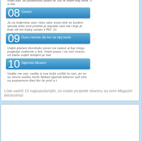
svaki dan Jel prokletstvo pitam se Što te imam kraj sebe Ti
si dar
08
Ginem
Ja na koljenima sam i bicu tako znam dok se budem
sjecala tebe pod prstima ja izgubila sam vid i koje je
boje zid iza kojeg sanjas ti Ref. 2x
09
Dusu nemas da me na njoj nosis
Uvijek plaćam dvostruko porez na naivce al bar mogu
pogledat svakome u lice. Imam pravo i na noć crvenu
od plača uvijek dobijem ja stat
10
Sijamski blizanci
Vadite me van, vadite iz ove kože uništit ću san, jer on
sa mnom svašta može Nekad sijamski blizanci sad smo
na popravnom đaci tko će proć a t
Lista sadrži 10 najpopularnijih, za ostale posjetite stranicu sa svim Magazin
tekstovima!