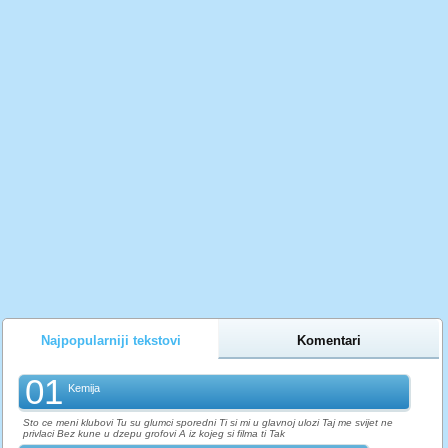
Najpopularniji tekstovi
Komentari
01
Kemija
Sto ce meni klubovi Tu su glumci sporedni Ti si mi u glavnoj ulozi Taj me svijet ne
privlaci Bez kune u dzepu grofovi A iz kojeg si filma ti Tak