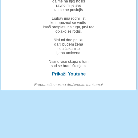
da me na njoj nosiš
ravno mi je sve
za me ne postojiš.
Ljubav ima rodni list
ko nepoznat se vodiš.
Imaš pretplatu na tugu, prvi red
otkako se rodiš.
Nisi mi dao priliku
da ti budem žena
i da čekam te
lijepa umivena.
Nismo više skupa u tom
sad se brani šutnjom.
Prikaži Youtube
Preporučite nas na društvenim mrežama!