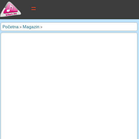
tekstovi pjesama
Početna
Magazin
»
»
novi tekstovi
pretraga
dodaj tekst
kontakt