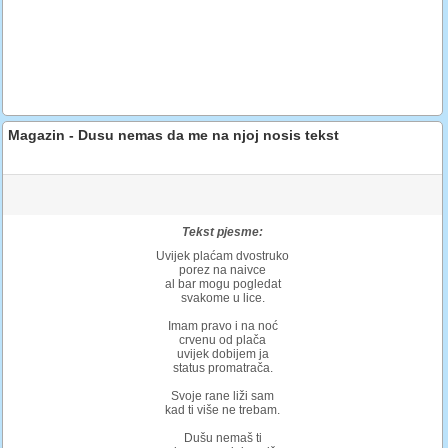
Magazin - Dusu nemas da me na njoj nosis tekst
Tekst pjesme:
Uvijek plaćam dvostruko
porez na naivce
al bar mogu pogledat
svakome u lice.
Imam pravo i na noć
crvenu od plača
uvijek dobijem ja
status promatrača.
Svoje rane liži sam
kad ti više ne trebam.
Dušu nemaš ti