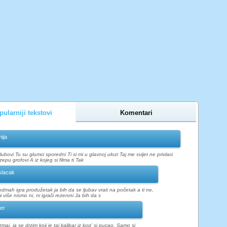
ularniji tekstovi
Komentari
ija
ubovi Tu su glumci sporedni Ti si mi u glavnoj ulozi Taj me svijet ne privlaci
pu grofovi A iz kojeg si filma ti Tak
lacak
odmah igra produžetak ja bih da se ljubav vrati na početak a ti ne,
 više nismo ni, ni igrači rezervni Ja bih da s
er
zmaj, ja se drzim koji je taj kalibar iz kog' si pucao. Samo si