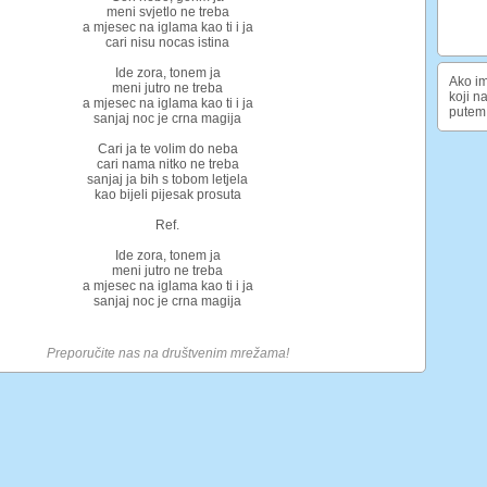
meni svjetlo ne treba
a mjesec na iglama kao ti i ja
cari nisu nocas istina
Ide zora, tonem ja
Ako im
meni jutro ne treba
koji n
a mjesec na iglama kao ti i ja
putem 
sanjaj noc je crna magija
Cari ja te volim do neba
cari nama nitko ne treba
sanjaj ja bih s tobom letjela
kao bijeli pijesak prosuta
Ref.
Ide zora, tonem ja
meni jutro ne treba
a mjesec na iglama kao ti i ja
sanjaj noc je crna magija
Preporučite nas na društvenim mrežama!