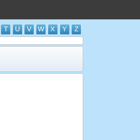
T
U
V
W
X
Y
Z