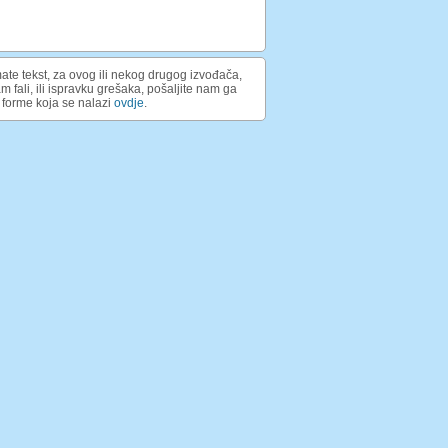
ate tekst, za ovog ili nekog drugog izvođača,
am fali, ili ispravku grešaka, pošaljite nam ga
forme koja se nalazi
ovdje
.