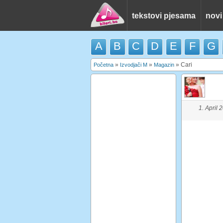
tekstovi pjesama
novi
A
B
C
D
E
F
G
»
»
»
Cari
Početna
Izvodjači M
Magazin
1. April 