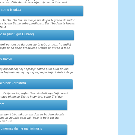
ranio. Vidis da mi nista nije, nije samo ti se smij
 se ne bi udala
, Ga Ga, Ga Ga Jer sve je preskupo U gradu dosadno
e slazem Samu sebe predlazem Da ti budem ja Nocas
a Iz
esa (duet Igor Cukrov)
adnji put dosao da odes ko bi tebe znao... I u tudjoj
poljupce sa sebe presvukao Ostalo te svuda a tebe
ro nakon
aj naj naj naj naj najjači je zakon jutro jutro nakon,
n Naj naj naj naj naj naj naj najvažniji dodatak da je
ko bez karaktera
an Dotjeran i ispeglan Sve si mlađi zgodiniji, svaki
etstvo pitam se Što te imam kraj sebe Ti si dar
nem
ma sam i bicu tako znam dok se budem sjecala
ma ja izgubila sam vid i koje je boje zid iza
i Ref. 2x
u nemas da me na njoj nosis