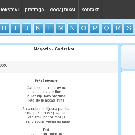
 tekstovi
pretraga
dodaj tekst
kontakt
H
I
J
K
L
M
N
O
P
Q
R
S
Magazin - Cari tekst
2009.
Tekst pjesme:
Cari mogu da te prevare
cari nisu dio istine
ni laz nije tako prozirna
kao sto je nocas istina
Sara nebom mlijecna prasina
sara preko naseg svemira
kao zrtvu prinosim te ja
njezno svojim vrelim usnama
Ref.
Gori nebo, gorim ja