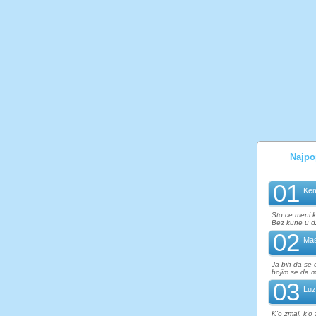
Najpop
01
Kem
Sto ce meni kl
Bez kune u dze
02
Mas
Ja bih da se 
bojim se da mi
03
Luz
K'o zmaj, k'o 