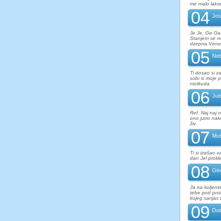
me malo lakse 
04
Jos
Je Je, Ga Ga
Stanjem se n
dzepna Vener
05
Neb
Ti dosao si z
sobi si moje 
niotkuda
06
Jut
Ref. Naj naj n
ono jutro nako
živ
07
Mus
Ti si izašao v
dan Jel prokl
08
Gi
Ja na koljeni
tebe pod prsti
kojeg sanjas t
09
Dus