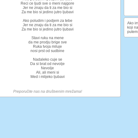
Reci ce ljudi sve o meni najgore
Jer ne znaju da ti za me bio si
Za me bio si jedino jutro ljubavi
Ako poludim i podjem za tebe
Ako im
Jer ne znaju da ti za me bio si
koji n
Za me bio si jedino jutro ljubavi
putem 
Stavi ruku na mene
da me prodju brige sve
Ruka tvoja miluje
nosi prst od sudbine
Nadaleko cuje se
Da si brat od nevolje
Nevolje
Ali, ali meni si
Med i mlijeko ljubavi
Preporučite nas na društvenim mrežama!