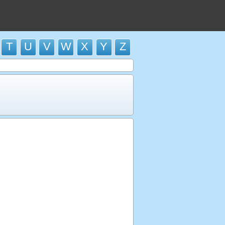
T
U
V
W
X
Y
Z