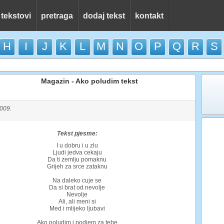
 tekstovi
pretraga
dodaj tekst
kontakt
H
I
J
K
L
M
N
O
P
Q
R
S
Magazin - Ako poludim tekst
2009.
Tekst pjesme:
I u dobru i u zlu
Ljudi jedva cekaju
Da ti zemlju pomaknu
Grijeh za srce zataknu
Na daleko cuje se
Da si brat od nevolje
Nevolje
Ali, ali meni si
Med i mlijeko ljubavi
Ako poludim i podjem za tebe