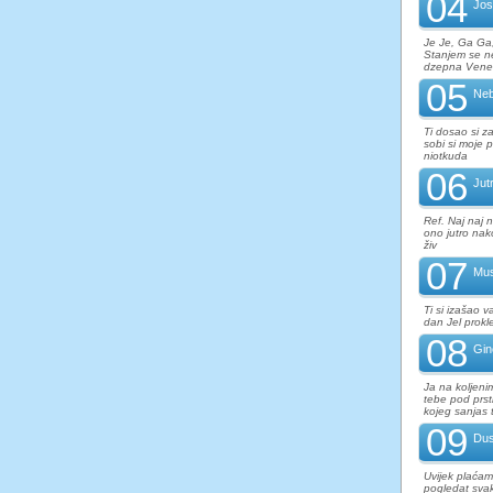
04
Jos
Je Je, Ga Ga
Stanjem se n
dzepna Vener
05
Neb
Ti dosao si z
sobi si moje 
niotkuda
06
Jut
Ref. Naj naj n
ono jutro nako
živ
07
Mus
Ti si izašao v
dan Jel prokl
08
Gi
Ja na koljeni
tebe pod prsti
kojeg sanjas t
09
Dus
Uvijek plaćam
pogledat svak