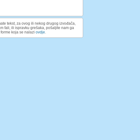
ate tekst, za ovog ili nekog drugog izvođača,
am fali, ili ispravku grešaka, pošaljite nam ga
forme koja se nalazi
ovdje
.