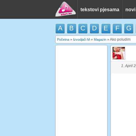
tekstovi pjesama
novi
A
B
C
D
E
F
G
»
»
»
Ako poludim
Početna
Izvodjači M
Magazin
1. April 