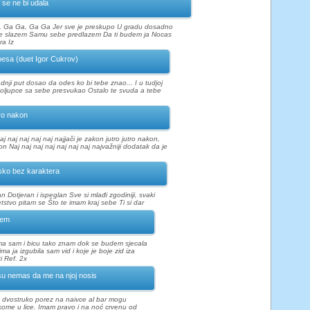
 se ne bi udala
, Ga Ga, Ga Ga Jer sve je preskupo U gradu dosadno
e slazem Samu sebe predlazem Da ti budem ja Nocas
a Iz
esa (duet Igor Cukrov)
adnji put dosao da odes ko bi tebe znao... I u tudjoj
poljupce sa sebe presvukao Ostalo te svuda a tebe
ro nakon
aj naj naj naj naj najjači je zakon jutro jutro nakon,
n Naj naj naj naj naj naj naj najvažniji dodatak da je
ko bez karaktera
an Dotjeran i ispeglan Sve si mlađi zgodiniji, svaki
etstvo pitam se Što te imam kraj sebe Ti si dar
nem
ma sam i bicu tako znam dok se budem sjecala
ma ja izgubila sam vid i koje je boje zid iza
i Ref. 2x
u nemas da me na njoj nosis
 dvostruko porez na naivce al bar mogu
ome u lice. Imam pravo i na noć crvenu od