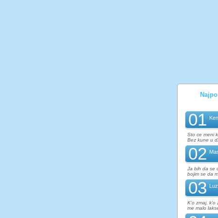
Najpop
01
Kem
Sto ce meni kl
Bez kune u dze
02
Mas
Ja bih da se 
bojim se da mi
03
Luz
K'o zmaj, k'o 
me malo lakse 