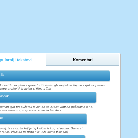
ularniji tekstovi
Komentari
ija
ubovi Tu su glumci sporedni Ti si mi u glavnoj ulozi Taj me svijet ne privlaci
pu grofovi A iz kojeg si filma ti Tak
lacak
odmah igra produžetak ja bih da se ljubav vrati na početak a ti ne,
 više nismo ni, ni igrači rezervni Ja bih da s
er
zmaj, ja se drzim koji je taj kalibar iz kog' si pucao. Samo si
ranio. Vidis da mi nista nije, nije samo ti se smij