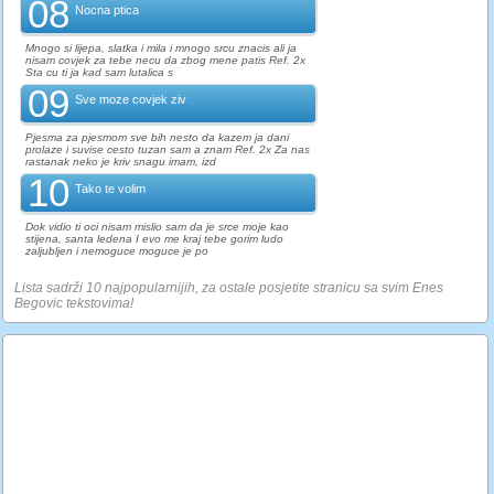
08
Nocna ptica
Mnogo si lijepa, slatka i mila i mnogo srcu znacis ali ja
nisam covjek za tebe necu da zbog mene patis Ref. 2x
Sta cu ti ja kad sam lutalica s
09
Sve moze covjek ziv
Pjesma za pjesmom sve bih nesto da kazem ja dani
prolaze i suvise cesto tuzan sam a znam Ref. 2x Za nas
rastanak neko je kriv snagu imam, izd
10
Tako te volim
Dok vidio ti oci nisam mislio sam da je srce moje kao
stijena, santa ledena I evo me kraj tebe gorim ludo
zaljubljen i nemoguce moguce je po
Lista sadrži 10 najpopularnijih, za ostale posjetite stranicu sa svim Enes
Begovic tekstovima!