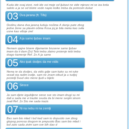
Kuda ide ovaj zivot, nek ide oci moje od ljubavi ne vide mjesec mi se iza brda
sakrio a ja se od bistre vode napio kolko treba da potrosim dukat
03
Dva jarana (ft. Tifa)
Godinu dana dva jarana luduju noćima A danju pate zbog
jedne žene sa plavim očima Kosa joj je bila meka kao svila
usne kao višnje zrel
04
A ja samo ljubav imam
Nemam sjajne bisere dijamante brusene samo ljubav
imam da ti dam (2x) Tebi treba zlatno prstenje tebi treba
drago kamenje Ref. 2x A ja samo
05
Ako ipak dodjes da me vidis
Nema te da dodjes, da vidis gdje sam kako su mi ruke
vezali sta radim ovdje, sam ne znam otkud ja u tudjoj
postelji Svud oko mene ljudi u bijelo
06
Siroce
Ja sam djete izgubljene srece sve sto imam drugi su mi
dali a sada me vi trazite svuda da bi mene svojim sinom
zvali Ref. 2x Sto me sada trazis
07
Ni na nebu ni na zemlji
Bas sam bio mlad i lud kad sam to dopustio sve zbog
glupog ponosa drugom te prepustio Bas sam bio mlad i
lud zato sada zivim sam sve bih dao d