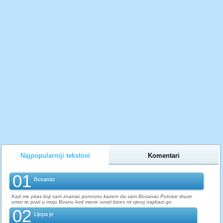
Najpopularniji tekstovi
Komentari
01
Bosanac
Kad me pitas koji sam znanac ponosno kazem da sam Bosanac Putnice druze
umor te prati u moju Bosnu kod mene svrati bices mi vjeruj najdrazi go
02
Lijepa je