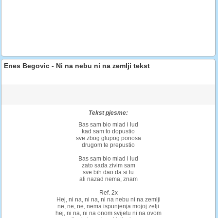
Enes Begovic - Ni na nebu ni na zemlji tekst
Tekst pjesme:
Bas sam bio mlad i lud
kad sam to dopustio
sve zbog glupog ponosa
drugom te prepustio
Bas sam bio mlad i lud
zato sada zivim sam
sve bih dao da si tu
ali nazad nema, znam
Ref. 2x
Hej, ni na, ni na, ni na nebu ni na zemlji
ne, ne, ne, nema ispunjenja mojoj zelji
hej, ni na, ni na onom svijetu ni na ovom