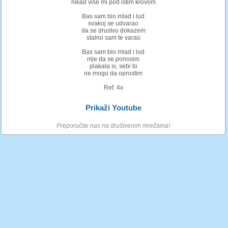
nikad vise mi pod istim krovom
Bas sam bio mlad i lud
svakoj se udvarao
da se drustvu dokazem
stalno sam te varao
Bas sam bio mlad i lud
nije da se ponosim
plakala si, sebi to
ne mogu da oprostim
Ref. 4x
Prikaži Youtube
Preporučite nas na društvenim mrežama!