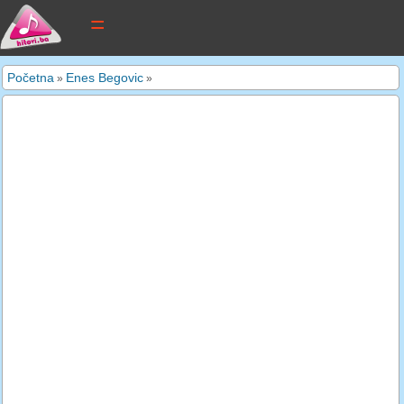
tekstovi pjesama
Početna
Enes Begovic
»
»
novi tekstovi
pretraga
dodaj tekst
kontakt