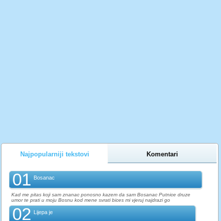
Najpopularniji tekstovi
Komentari
01
Bosanac
Kad me pitas koji sam znanac ponosno kazem da sam Bosanac Putnice druze
umor te prati u moju Bosnu kod mene svrati bices mi vjeruj najdrazi go
02
Lijepa je