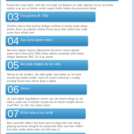
Kuda ide ovaj zivot, nek ide oci moje od ljubavi ne vide mjesec mi se iza brda
sakrio a ja se od bistre vode napio kolko treba da potrosim dukat
03
Dva jarana (ft. Tifa)
Godinu dana dva jarana luduju noćima A danju pate zbog
jedne žene sa plavim očima Kosa joj je bila meka kao svila
usne kao višnje zrel
04
A ja samo ljubav imam
Nemam sjajne bisere dijamante brusene samo ljubav
imam da ti dam (2x) Tebi treba zlatno prstenje tebi treba
drago kamenje Ref. 2x A ja samo
05
Ako ipak dodjes da me vidis
Nema te da dodjes, da vidis gdje sam kako su mi ruke
vezali sta radim ovdje, sam ne znam otkud ja u tudjoj
postelji Svud oko mene ljudi u bijelo
06
Siroce
Ja sam djete izgubljene srece sve sto imam drugi su mi
dali a sada me vi trazite svuda da bi mene svojim sinom
zvali Ref. 2x Sto me sada trazis
07
Ni na nebu ni na zemlji
Bas sam bio mlad i lud kad sam to dopustio sve zbog
glupog ponosa drugom te prepustio Bas sam bio mlad i
lud zato sada zivim sam sve bih dao d