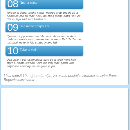
08
Nocna ptica
Mnogo si lijepa, slatka i mila i mnogo srcu znacis ali ja
nisam covjek za tebe necu da zbog mene patis Ref. 2x
Sta cu ti ja kad sam lutalica s
09
Sve moze covjek ziv
Pjesma za pjesmom sve bih nesto da kazem ja dani
prolaze i suvise cesto tuzan sam a znam Ref. 2x Za nas
rastanak neko je kriv snagu imam, izd
10
Tako te volim
Dok vidio ti oci nisam mislio sam da je srce moje kao
stijena, santa ledena I evo me kraj tebe gorim ludo
zaljubljen i nemoguce moguce je po
Lista sadrži 10 najpopularnijih, za ostale posjetite stranicu sa svim Enes
Begovic tekstovima!