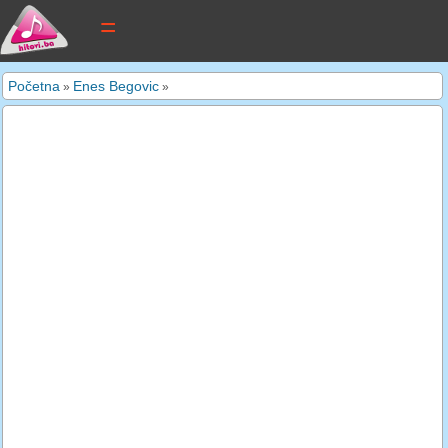
tekstovi pjesama
Početna
Enes Begovic
»
»
novi tekstovi
pretraga
dodaj tekst
kontakt