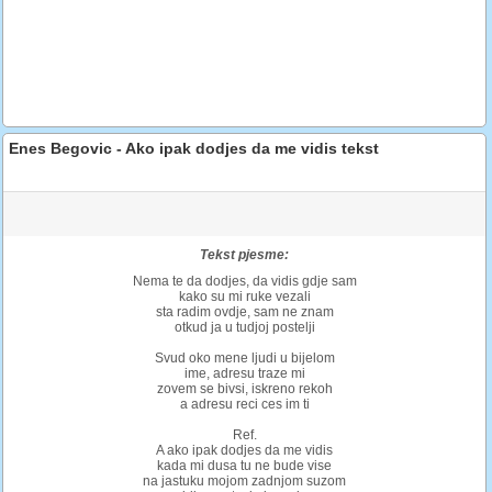
Enes Begovic - Ako ipak dodjes da me vidis tekst
Tekst pjesme:
Nema te da dodjes, da vidis gdje sam
kako su mi ruke vezali
sta radim ovdje, sam ne znam
otkud ja u tudjoj postelji
Svud oko mene ljudi u bijelom
ime, adresu traze mi
zovem se bivsi, iskreno rekoh
a adresu reci ces im ti
Ref.
A ako ipak dodjes da me vidis
kada mi dusa tu ne bude vise
na jastuku mojom zadnjom suzom