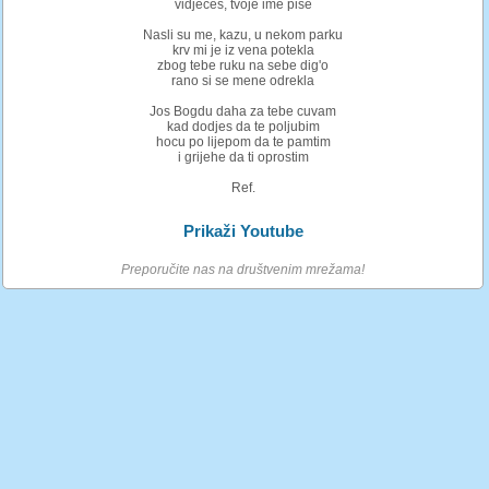
vidjeces, tvoje ime pise
Nasli su me, kazu, u nekom parku
krv mi je iz vena potekla
zbog tebe ruku na sebe dig'o
rano si se mene odrekla
Jos Bogdu daha za tebe cuvam
kad dodjes da te poljubim
hocu po lijepom da te pamtim
i grijehe da ti oprostim
Ref.
Prikaži Youtube
Preporučite nas na društvenim mrežama!