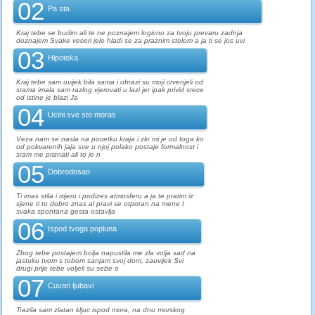
02
Pa sta
Kraj tebe se budim ali te ne poznajem logicno za tvoju prevaru zadnja
doznajem Svake veceri jelo hladi se za praznim stolom a ja ti se jos uvi
03
Hipoteka
Kraj tebe sam uvijek bila sama i obrazi su moji crvenjeli od
srama imala sam razlog vjerovati u lazi jer ipak privid srece
od istine je blazi Ja
04
Ucini sve sto moras
Veza nam se nasla na pocetku kraja i zlo mi je od toga ko
od pokvarenih jaja sve u njoj polako postaje formalnost i
sram me priznati ali to je n
05
Dobrodosao
Ti imas stila i mjeru i podizes atmosferu a ja te pratim iz
sjene ti to dobro znas al pravi se otporan na mene I
svaka spontana gesta ostavlja
06
Ispod tvoga popluna
Zbog tebe postajem bolja napustila me zla volja sad na
jastuku tvom s tobom sanjam svoj dom, zauvijek Svi
drugi prije tebe voljeli su sebe o
07
Cuvari ljubavi
Trazila sam zlatan kljuc ispod mora, na dnu morskog