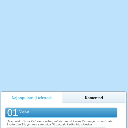
Najpopularniji tekstovi
Komentari
01
Vucica
U ovo malo života Već sam svašta probala I nemir i suze Kakvog je okusa izdaja
Svako dno Bila je nova stepenica Nisam pala Koliko bila slomljen