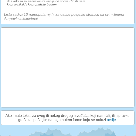
dna rekli su mi neces uc iza kapije od snova Prosla sam
kroz svaki zid i kroz gradske bedem
Lista sadrži 10 najpopularnijih, za ostale posjetite stranicu sa svim Emina
Arapovic tekstovima!
Ako imate tekst, za ovog ili nekog drugog izvođača, koji nam fali, ili ispravku
grešaka, pošaljite nam ga putem forme koja se nalazi
ovdje
.