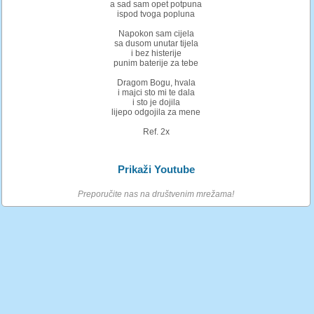
a sad sam opet potpuna
ispod tvoga popluna
Napokon sam cijela
sa dusom unutar tijela
i bez histerije
punim baterije za tebe
Dragom Bogu, hvala
i majci sto mi te dala
i sto je dojila
lijepo odgojila za mene
Ref. 2x
Prikaži Youtube
Preporučite nas na društvenim mrežama!