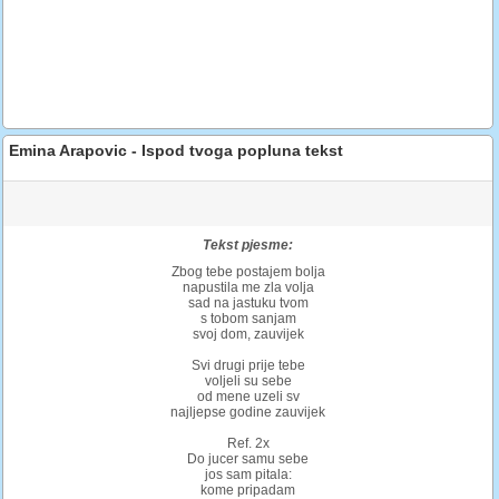
Emina Arapovic - Ispod tvoga popluna tekst
Tekst pjesme:
Zbog tebe postajem bolja
napustila me zla volja
sad na jastuku tvom
s tobom sanjam
svoj dom, zauvijek
Svi drugi prije tebe
voljeli su sebe
od mene uzeli sv
najljepse godine zauvijek
Ref. 2x
Do jucer samu sebe
jos sam pitala:
kome pripadam