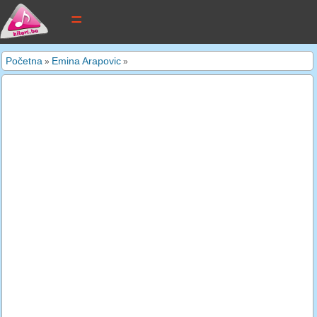
tekstovi pjesama
Početna
Emina Arapovic
»
»
novi tekstovi
pretraga
dodaj tekst
kontakt