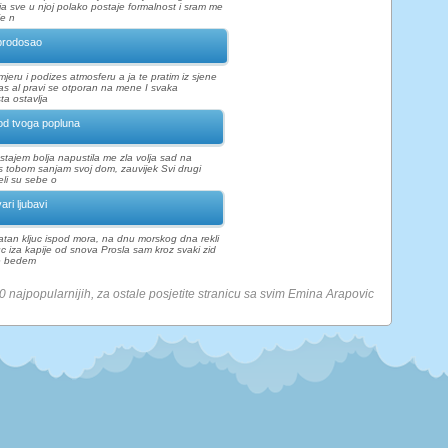
ja sve u njoj polako postaje formalnost i sram me
je n
rodosao
i mjeru i podizes atmosferu a ja te pratim iz sjene
nas al pravi se otporan na mene I svaka
a ostavlja
od tvoga popluna
tajem bolja napustila me zla volja sad na
s tobom sanjam svoj dom, zauvijek Svi drugi
jeli su sebe o
ari ljubavi
latan kljuc ispod mora, na dnu morskog dna rekli
c iza kapije od snova Prosla sam kroz svaki zid
ke bedem
10 najpopularnijih, za ostale posjetite stranicu sa svim Emina Arapovic