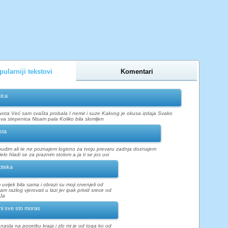
ularniji tekstovi
Komentari
ica
vota Već sam svašta probala I nemir i suze Kakvog je okusa izdaja Svako
ova stepenica Nisam pala Koliko bila slomljen
sta
budim ali te ne poznajem logicno za tvoju prevaru zadnja doznajem
elo hladi se za praznim stolom a ja ti se jos uvi
oteka
uvijek bila sama i obrazi su moji crvenjeli od
m razlog vjerovati u lazi jer ipak privid srece od
 Ja
ni sve sto moras
asla na pocetku kraja i zlo mi je od toga ko od