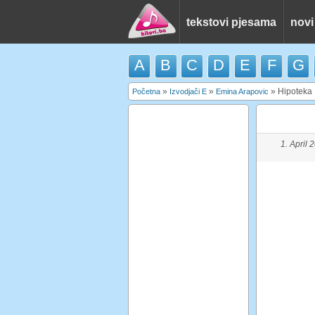
tekstovi pjesama
novi
A
B
C
D
E
F
G
»
»
»
Hipoteka
Početna
Izvodjači E
Emina Arapovic
1. April 