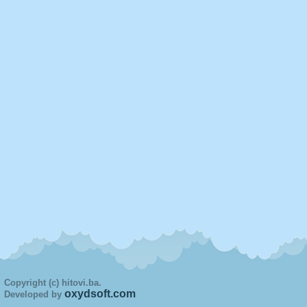
Copyright (c) hitovi.ba.
oxydsoft.com
Developed by