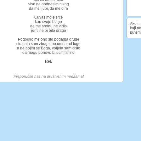
vise ne podnosim nikog
da me ljubi, da me dira
Cuvas moje srce
kao svoje blago
Ako im
da me sretnu ne vidis
koji n
jer ti ne bi bilo drago
putem 
Pogodilo me ono sto pogadja druge
sto puta sam zbog tebe umrla od tuge
a ne bojim se Boga, voljela sam cisto
da mogu ponovo bi ucinila isto
Ref.
Preporučite nas na društvenim mrežama!