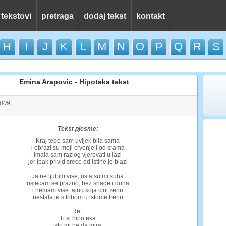
 tekstovi
pretraga
dodaj tekst
kontakt
H
I
J
K
L
M
N
O
P
Q
R
S
Emina Arapovic - Hipoteka tekst
2009.
Tekst pjesme:
Kraj tebe sam uvijek bila sama
i obrazi su moji crvenjeli od srama
imala sam razlog vjerovati u lazi
jer ipak privid srece od istine je blazi
Ja ne ljubim vise, usta su mi suha
osjecam se prazno, bez snage i duha
i nemam vise tajnu koja cini zenu
nestala je s tobom u istome trenu
Ref.
Ti si hipoteka
sto mi ne da mira