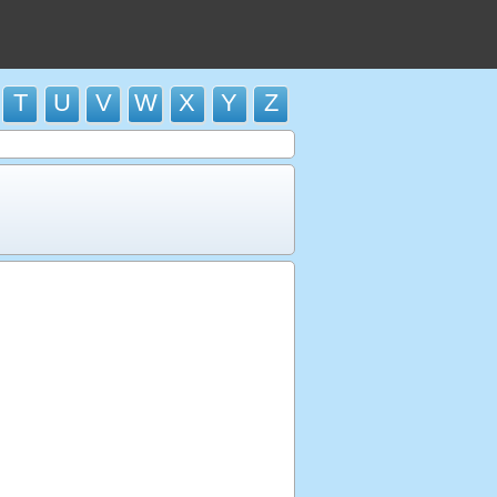
T
U
V
W
X
Y
Z