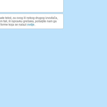
ate tekst, za ovog ili nekog drugog izvođača,
am fali, ili ispravku grešaka, pošaljite nam ga
forme koja se nalazi
ovdje
.