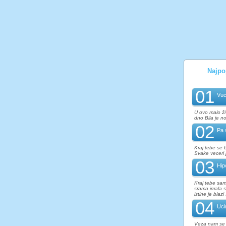
Najpop
01
Vuc
U ovo malo ži
dno Bila je n
02
Pa 
Kraj tebe se 
Svake veceri j
03
Hip
Kraj tebe sam 
srama imala sa
istine je blazi
04
Uci
Veza nam se n