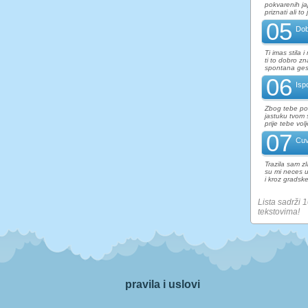
pokvarenih ja
priznati ali to 
05
Dob
Ti imas stila 
ti to dobro z
spontana gest
06
Isp
Zbog tebe pos
jastuku tvom 
prije tebe vol
07
Cuv
Trazila sam z
su mi neces u
i kroz grads
Lista sadrži 
tekstovima!
pravila i uslovi