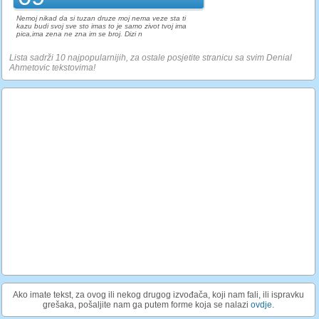
Nemoj nikad da si tuzan druze moj nema veze sta ti
kazu budi svoj sve sto imas to je samo zivot tvoj ima
pica,ima zena ne zna im se broj. Dizi n
Lista sadrži 10 najpopularnijih, za ostale posjetite stranicu sa svim Denial
Ahmetovic tekstovima!
Ako imate tekst, za ovog ili nekog drugog izvođača, koji nam fali, ili ispravku
grešaka, pošaljite nam ga putem forme koja se nalazi
ovdje
.