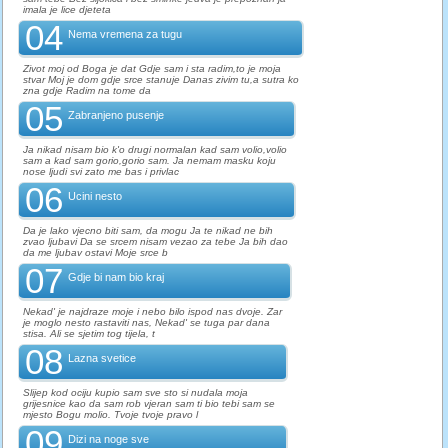
imala je lice djeteta
04
Nema vremena za tugu
Zivot moj od Boga je dat Gdje sam i sta radim,to je moja
stvar Moj je dom gdje srce stanuje Danas zivim tu,a sutra ko
zna gdje Radim na tome da
05
Zabranjeno pusenje
Ja nikad nisam bio k'o drugi normalan kad sam volio,volio
sam a kad sam gorio,gorio sam. Ja nemam masku koju
nose ljudi svi zato me bas i privlac
06
Ucini nesto
Da je lako vjecno biti sam, da mogu Ja te nikad ne bih
zvao ljubavi Da se srcem nisam vezao za tebe Ja bih dao
da me ljubav ostavi Moje srce b
07
Gdje bi nam bio kraj
Nekad' je najdraze moje i nebo bilo ispod nas dvoje. Zar
je moglo nesto rastaviti nas, Nekad' se tuga par dana
stisa. Ali se sjetim tog tijela, t
08
Lazna svetice
Slijep kod ociju kupio sam sve sto si nudala moja
grijesnice kao da sam rob vjeran sam ti bio tebi sam se
mjesto Bogu molio. Tvoje tvoje pravo l
09
Dizi na noge sve