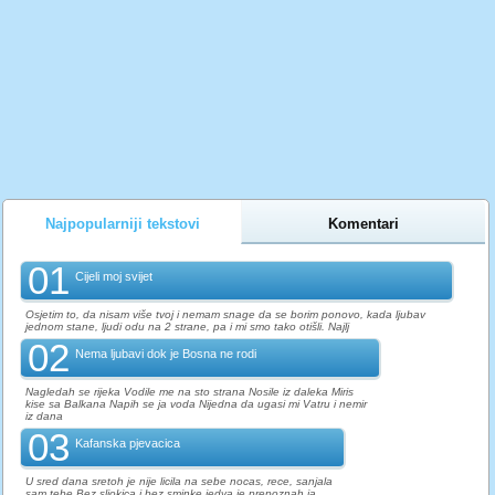
Najpopularniji tekstovi
Komentari
01
Cijeli moj svijet
Osjetim to, da nisam više tvoj i nemam snage da se borim ponovo, kada ljubav
jednom stane, ljudi odu na 2 strane, pa i mi smo tako otišli. Najlj
02
Nema ljubavi dok je Bosna ne rodi
Nagledah se rijeka Vodile me na sto strana Nosile iz daleka Miris
kise sa Balkana Napih se ja voda Nijedna da ugasi mi Vatru i nemir
iz dana
03
Kafanska pjevacica
U sred dana sretoh je nije licila na sebe nocas, rece, sanjala
sam tebe Bez sljokica i bez sminke jedva je prepoznah ja