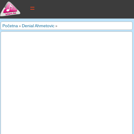
tekstovi pjesama
Početna
Denial Ahmetovic
»
»
novi tekstovi
pretraga
dodaj tekst
kontakt