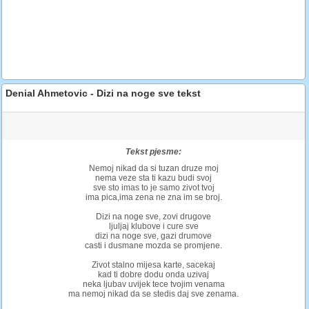
Denial Ahmetovic - Dizi na noge sve tekst
Tekst pjesme:
Nemoj nikad da si tuzan druze moj
nema veze sta ti kazu budi svoj
sve sto imas to je samo zivot tvoj
ima pica,ima zena ne zna im se broj.
Dizi na noge sve, zovi drugove
ljuljaj klubove i cure sve
dizi na noge sve, gazi drumove
casti i dusmane mozda se promjene.
Zivot stalno mijesa karte, sacekaj
kad ti dobre dodu onda uzivaj
neka ljubav uvijek tece tvojim venama
ma nemoj nikad da se stedis daj sve zenama.