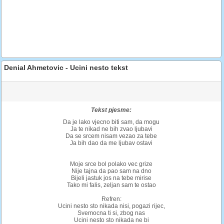
Denial Ahmetovic - Ucini nesto tekst
Tekst pjesme:
Da je lako vjecno biti sam, da mogu
Ja te nikad ne bih zvao ljubavi
Da se srcem nisam vezao za tebe
Ja bih dao da me ljubav ostavi
Moje srce bol polako vec grize
Nije tajna da pao sam na dno
Bijeli jastuk jos na tebe mirise
Tako mi falis, zeljan sam te ostao
Refren:
Ucini nesto sto nikada nisi, pogazi rijec,
Svemocna ti si, zbog nas
Ucini nesto sto nikada ne bi