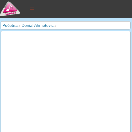
tekstovi pjesama
Početna
Denial Ahmetovic
»
»
novi tekstovi
pretraga
dodaj tekst
kontakt