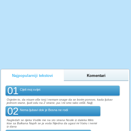
Najpopularniji tekstovi
Komentari
01
Cijeli moj svijet
Osjetim to, da nisam više tvoj i nemam snage da se borim ponovo, kada ljubav
jednom stane, ljudi odu na 2 strane, pa i mi smo tako otišli. Najlj
02
Nema ljubavi dok je Bosna ne rodi
Nagledah se rijeka Vodile me na sto strana Nosile iz daleka Miris
kise sa Balkana Napih se ja voda Nijedna da ugasi mi Vatru i nemir
iz dana