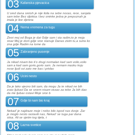
03
Kafanska pjevacica
U sred dana sretoh je nije licila na sebe nocas, rece, sanjala
sam tebe Bez sljokica i bez sminke jedva je prepoznah ja
imala je lice djeteta
04
Nema vremena za tugu
Zivot moj od Boga je dat Gdje sam i sta radim,to je moja
stvar Moj je dom gdje srce stanuje Danas zivim tu,a sutra ko
zna gdje Radim na tome da
05
Zabranjeno pusenje
Ja nikad nisam bio k'o drugi normalan kad sam volio,volio
sam a kad sam gorio,gorio sam. Ja nemam masku koju
nose ljudi svi zato me bas i privlac
06
Ucini nesto
Da je lako vjecno biti sam, da mogu Ja te nikad ne bih
zvao ljubavi Da se srcem nisam vezao za tebe Ja bih dao
da me ljubav ostavi Moje srce b
07
Gdje bi nam bio kraj
Nekad' je najdraze moje i nebo bilo ispod nas dvoje. Zar
je moglo nesto rastaviti nas, Nekad' se tuga par dana
stisa. Ali se sjetim tog tijela, t
08
Lazna svetice