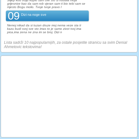
Slijep kod ociju kupio sam sve sto si nudala moja
grijesnice kao da sam rob vjeran sam ti bio tebi sam se
mjesto Bogu molio. Tvoje tvoje pravo l
09
Dizi na noge sve
Nemoj nikad da si tuzan druze moj nema veze sta ti
kazu budi svoj sve sto imas to je samo zivot tvoj ima
pica,ima zena ne zna im se broj. Dizi n
Lista sadrži 10 najpopularnijih, za ostale posjetite stranicu sa svim Denial
Ahmetovic tekstovima!