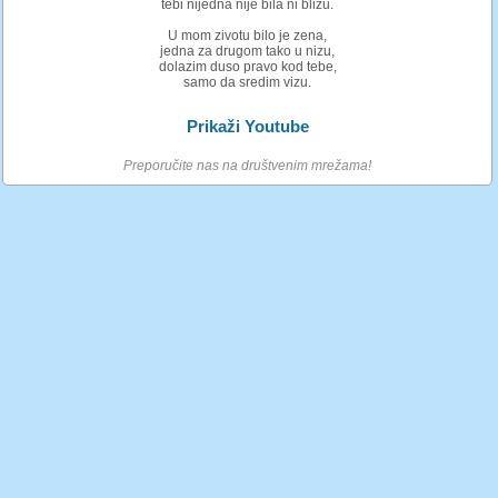
tebi nijedna nije bila ni blizu.
U mom zivotu bilo je zena,
jedna za drugom tako u nizu,
dolazim duso pravo kod tebe,
samo da sredim vizu.
Prikaži Youtube
Preporučite nas na društvenim mrežama!