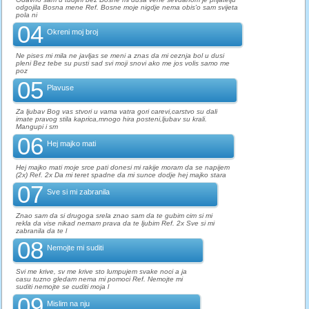
odgojila Bosna mene Ref. Bosne moje nigdje nema obis'o sam svijeta
pola ni
04
Okreni moj broj
Ne pises mi mila ne javljas se meni a znas da mi ceznja bol u dusi
pleni Bez tebe su pusti sad svi moji snovi ako me jos volis samo me
poz
05
Plavuse
Za ljubav Bog vas stvori u vama vatra gori carevi,carstvo su dali
imate pravog stila kaprica,mnogo hira posteni,ljubav su krali.
Mangupi i sm
06
Hej majko mati
Hej majko mati moje srce pati donesi mi rakije moram da se napijem
(2x) Ref. 2x Da mi teret spadne da mi sunce dodje hej majko stara
07
Sve si mi zabranila
Znao sam da si drugoga srela znao sam da te gubim cim si mi
rekla da vise nikad nemam prava da te ljubim Ref. 2x Sve si mi
zabranila da te l
08
Nemojte mi suditi
Svi me krive, sv me krive sto lumpujem svake noci a ja
casu tuzno gledam nema mi pomoci Ref. Nemojte mi
suditi nemojte se cuditi moja l
09
Mislim na nju