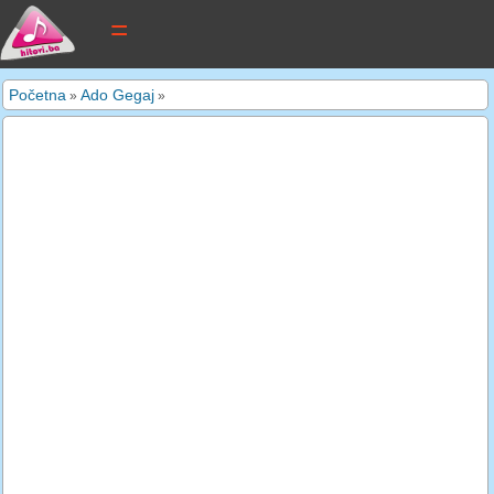
tekstovi pjesama
Početna
Ado Gegaj
»
»
novi tekstovi
pretraga
dodaj tekst
kontakt