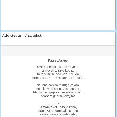
Ado Gegaj - Viza tekst
Tekst pjesme:
Uvjek si mi bila samo nevolja,
al nevoli te niko kao ja.
Tako si mi se pod kozu uvukla,
nemogu bez tebe makar me dotukla.
Na tebe sam tako dugo cekao,
na istoj vatri sto puta se pekao,
hladis me i grijes ko nijedna dosad,
s tobom gubim i ovaj rat.
Ref.
U mom zivotu bilo je zena,
jedna za drugom,tako u nizu,
samo budala vidjela nebi,