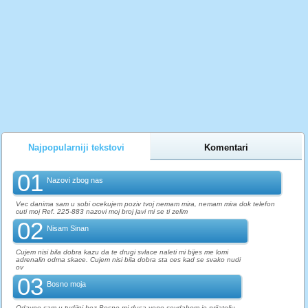
Najpopularniji tekstovi
Komentari
01
Nazovi zbog nas
Vec danima sam u sobi ocekujem poziv tvoj nemam mira, nemam mira dok telefon
cuti moj Ref. 225-883 nazovi moj broj javi mi se ti zelim
02
Nisam Sinan
Cujem nisi bila dobra kazu da te drugi svlace naleti mi bijes me lomi
adrenalin odma skace. Cujem nisi bila dobra sta ces kad se svako nudi
ov
03
Bosno moja
Odavno sam u tudjini bez Bosne mi dusa vene sevdahom je prijatelju