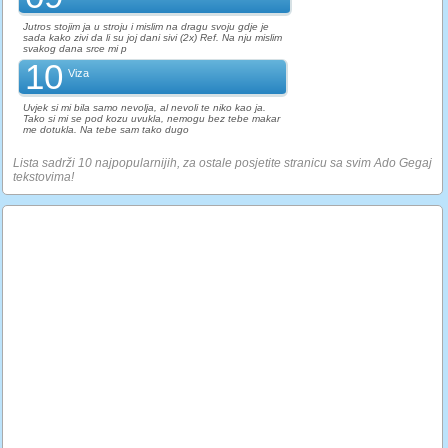
Jutros stojim ja u stroju i mislim na dragu svoju gdje je
sada kako zivi da li su joj dani sivi (2x) Ref. Na nju mislim
svakog dana srce mi p
10
Viza
Uvjek si mi bila samo nevolja, al nevoli te niko kao ja.
Tako si mi se pod kozu uvukla, nemogu bez tebe makar
me dotukla. Na tebe sam tako dugo
Lista sadrži 10 najpopularnijih, za ostale posjetite stranicu sa svim Ado Gegaj
tekstovima!