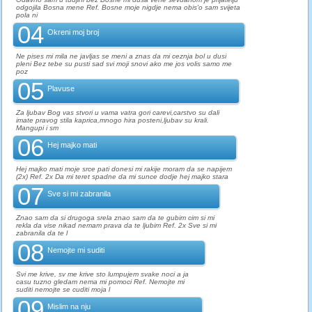
odgojila Bosna mene Ref. Bosne moje nigdje nema obis'o sam svijeta
pola ni
04
Okreni moj broj
Ne pises mi mila ne javljas se meni a znas da mi ceznja bol u dusi
pleni Bez tebe su pusti sad svi moji snovi ako me jos volis samo me
poz
05
Plavuse
Za ljubav Bog vas stvori u vama vatra gori carevi,carstvo su dali
imate pravog stila kaprica,mnogo hira posteni,ljubav su krali.
Mangupi i sm
06
Hej majko mati
Hej majko mati moje srce pati donesi mi rakije moram da se napijem
(2x) Ref. 2x Da mi teret spadne da mi sunce dodje hej majko stara
07
Sve si mi zabranila
Znao sam da si drugoga srela znao sam da te gubim cim si mi
rekla da vise nikad nemam prava da te ljubim Ref. 2x Sve si mi
zabranila da te l
08
Nemojte mi suditi
Svi me krive, sv me krive sto lumpujem svake noci a ja
casu tuzno gledam nema mi pomoci Ref. Nemojte mi
suditi nemojte se cuditi moja l
09
Mislim na nju