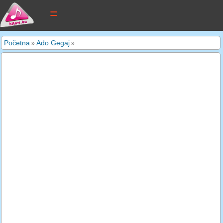
tekstovi pjesama
Početna
Ado Gegaj
»
»
novi tekstovi
pretraga
dodaj tekst
kontakt