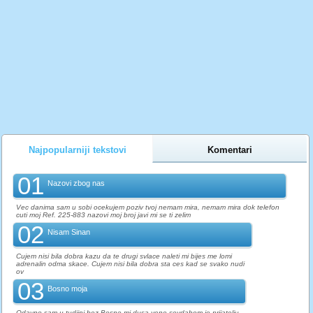
Najpopularniji tekstovi
Komentari
01
Nazovi zbog nas
Vec danima sam u sobi ocekujem poziv tvoj nemam mira, nemam mira dok telefon
cuti moj Ref. 225-883 nazovi moj broj javi mi se ti zelim
02
Nisam Sinan
Cujem nisi bila dobra kazu da te drugi svlace naleti mi bijes me lomi
adrenalin odma skace. Cujem nisi bila dobra sta ces kad se svako nudi
ov
03
Bosno moja
Odavno sam u tudjini bez Bosne mi dusa vene sevdahom je prijatelju