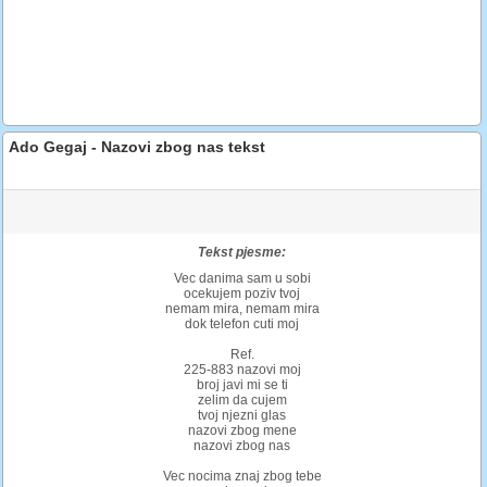
Ado Gegaj - Nazovi zbog nas tekst
Tekst pjesme:
Vec danima sam u sobi
ocekujem poziv tvoj
nemam mira, nemam mira
dok telefon cuti moj
Ref.
225-883 nazovi moj
broj javi mi se ti
zelim da cujem
tvoj njezni glas
nazovi zbog mene
nazovi zbog nas
Vec nocima znaj zbog tebe