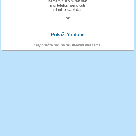
nemam duso miran san
moj telefon samo cuti
isti mi je svaki dan
Ref.
Prikaži Youtube
Preporučite nas na društvenim mrežama!