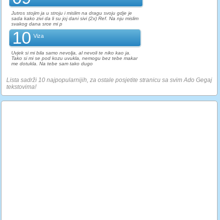
Jutros stojim ja u stroju i mislim na dragu svoju gdje je
sada kako zivi da li su joj dani sivi (2x) Ref. Na nju mislim
svakog dana srce mi p
10
Viza
Uvjek si mi bila samo nevolja, al nevoli te niko kao ja.
Tako si mi se pod kozu uvukla, nemogu bez tebe makar
me dotukla. Na tebe sam tako dugo
Lista sadrži 10 najpopularnijih, za ostale posjetite stranicu sa svim Ado Gegaj
tekstovima!