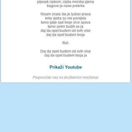
pijesak cipkom, cipka morska pjena
tragove je nase prekrila
Nisam znala sta je ljubav prava
krila vjetra su me ponijela
tamo gdje sad tvoje srce spava
tamo zelim buditi se ja
daj da opet budem od svih vise
daj da opet budem tvoja
Ref.
Daj da opet budem od svih vise
daj da opet budem tvoja ja
Prikaži Youtube
Preporučite nas na društvenim mrežama!