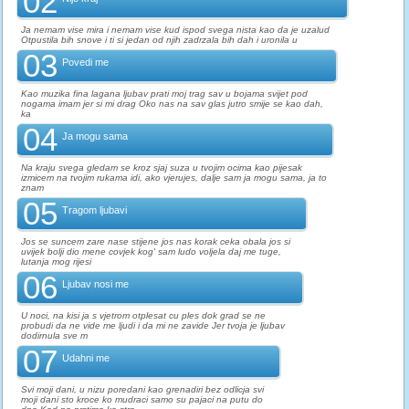
02
Ja nemam vise mira i nemam vise kud ispod svega nista kao da je uzalud
Otpustila bih snove i ti si jedan od njih zadrzala bih dah i uronila u
03
Povedi me
Kao muzika fina lagana ljubav prati moj trag sav u bojama svijet pod
nogama imam jer si mi drag Oko nas na sav glas jutro smije se kao dah,
ka
04
Ja mogu sama
Na kraju svega gledam se kroz sjaj suza u tvojim ocima kao pijesak
izmicem na tvojim rukama idi, ako vjerujes, dalje sam ja mogu sama, ja to
znam
05
Tragom ljubavi
Jos se suncem zare nase stijene jos nas korak ceka obala jos si
uvijek bolji dio mene covjek kog' sam ludo voljela daj me tuge,
lutanja mog rijesi
06
Ljubav nosi me
U noci, na kisi ja s vjetrom otplesat cu ples dok grad se ne
probudi da ne vide me ljudi i da mi ne zavide Jer tvoja je ljubav
dodirnula sve m
07
Udahni me
Svi moji dani, u nizu poredani kao grenadiri bez odlicja svi
moji dani sto kroce ko mudraci samo su pajaci na putu do