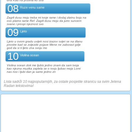
dna Kad na prstima ko stra
08
Ruze venu same
Zagrli dusu moju treba mi tvoje rame i dodaj zlatnu boju na
ovo platno tame Ref. Zagrli dusu moju da jutro suncem
svane i prospi njeznost svo
09
Ljeto
Ljeto u ovom gradu uvijek nosi izazov svijet se na dlanu
prostire kad se zvijezde pojave Mene ne zaboravi gdje
god da si ti ljeto zna svoju mo
10
Violina ocean
Violina ocean dok me ljubis jedno znam da sam tvoja
kao njezna muzika zaplela se o tvoju ljubav moja Lomi
nas noc i ljubi dan ja samo jedno zn
Lista sadrži 10 najpopularnijih, za ostale posjetite stranicu sa svim Jelena
Radan tekstovima!