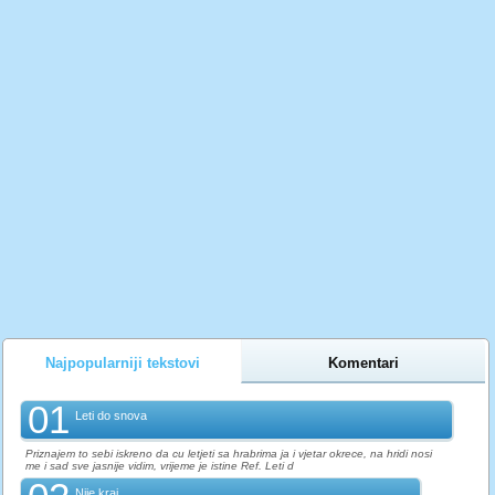
Najpopularniji tekstovi
Komentari
01
Leti do snova
Priznajem to sebi iskreno da cu letjeti sa hrabrima ja i vjetar okrece, na hridi nosi
me i sad sve jasnije vidim, vrijeme je istine Ref. Leti d
Nije kraj