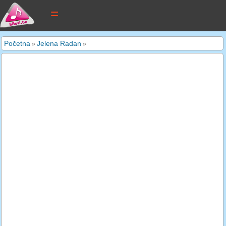
tekstovi pjesama
Početna
Jelena Radan
»
»
novi tekstovi
pretraga
dodaj tekst
kontakt