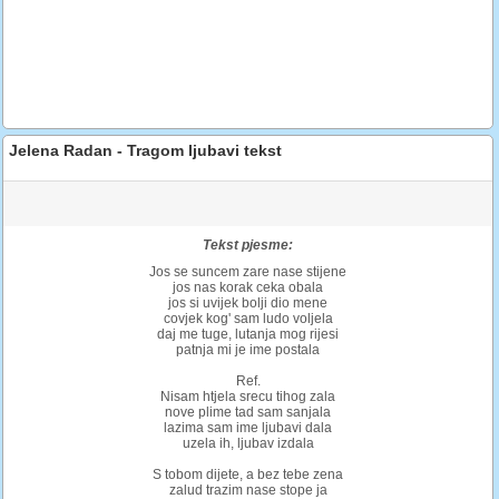
Jelena Radan - Tragom ljubavi tekst
Tekst pjesme:
Jos se suncem zare nase stijene
jos nas korak ceka obala
jos si uvijek bolji dio mene
covjek kog' sam ludo voljela
daj me tuge, lutanja mog rijesi
patnja mi je ime postala
Ref.
Nisam htjela srecu tihog zala
nove plime tad sam sanjala
lazima sam ime ljubavi dala
uzela ih, ljubav izdala
S tobom dijete, a bez tebe zena
zalud trazim nase stope ja