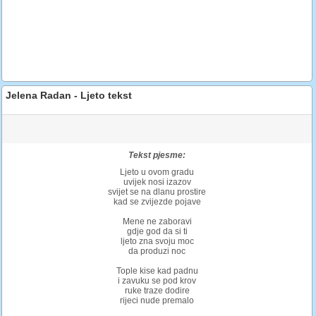
Jelena Radan - Ljeto tekst
Tekst pjesme:
Ljeto u ovom gradu
uvijek nosi izazov
svijet se na dlanu prostire
kad se zvijezde pojave
Mene ne zaboravi
gdje god da si ti
ljeto zna svoju moc
da produzi noc
Tople kise kad padnu
i zavuku se pod krov
ruke traze dodire
rijeci nude premalo