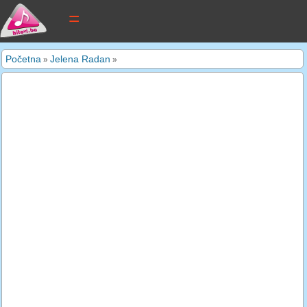
tekstovi pjesama
Početna
Jelena Radan
»
»
novi tekstovi
pretraga
dodaj tekst
kontakt