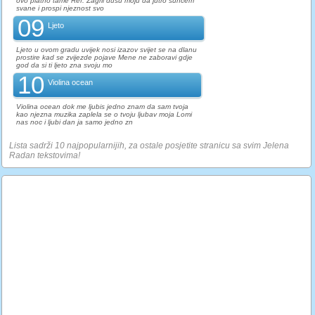
ovo platno tame Ref. Zagrli dusu moju da jutro suncem
svane i prospi njeznost svo
09
Ljeto
Ljeto u ovom gradu uvijek nosi izazov svijet se na dlanu
prostire kad se zvijezde pojave Mene ne zaboravi gdje
god da si ti ljeto zna svoju mo
10
Violina ocean
Violina ocean dok me ljubis jedno znam da sam tvoja
kao njezna muzika zaplela se o tvoju ljubav moja Lomi
nas noc i ljubi dan ja samo jedno zn
Lista sadrži 10 najpopularnijih, za ostale posjetite stranicu sa svim Jelena
Radan tekstovima!