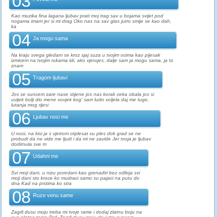
03
Kao muzika fina lagana ljubav prati moj trag sav u bojama svijet pod
nogama imam jer si mi drag Oko nas na sav glas jutro smije se kao dah,
ka
04
Ja mogu sama
Na kraju svega gledam se kroz sjaj suza u tvojim ocima kao pijesak
izmicem na tvojim rukama idi, ako vjerujes, dalje sam ja mogu sama, ja to
znam
05
Tragom ljubavi
Jos se suncem zare nase stijene jos nas korak ceka obala jos si
uvijek bolji dio mene covjek kog' sam ludo voljela daj me tuge,
lutanja mog rijesi
06
Ljubav nosi me
U noci, na kisi ja s vjetrom otplesat cu ples dok grad se ne
probudi da ne vide me ljudi i da mi ne zavide Jer tvoja je ljubav
dodirnula sve m
07
Udahni me
Svi moji dani, u nizu poredani kao grenadiri bez odlicja svi
moji dani sto kroce ko mudraci samo su pajaci na putu do
dna Kad na prstima ko stra
08
Ruze venu same
Zagrli dusu moju treba mi tvoje rame i dodaj zlatnu boju na