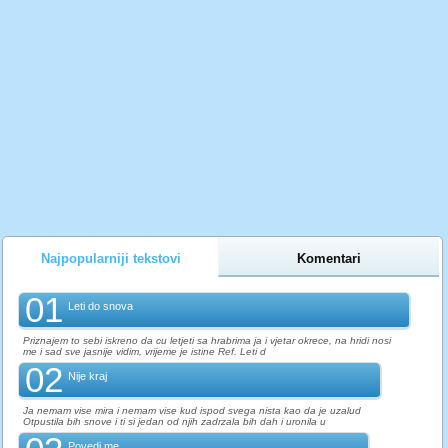
Najpopularniji tekstovi
Komentari
01
Leti do snova
Priznajem to sebi iskreno da cu letjeti sa hrabrima ja i vjetar okrece, na hridi nosi
me i sad sve jasnije vidim, vrijeme je istine Ref. Leti d
02
Nije kraj
Ja nemam vise mira i nemam vise kud ispod svega nista kao da je uzalud
Otpustila bih snove i ti si jedan od njih zadrzala bih dah i uronila u
Povedi me