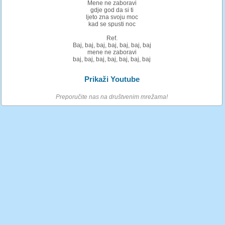
Mene ne zaboravi
gdje god da si ti
ljeto zna svoju moc
kad se spusti noc
Ref.
Baj, baj, baj, baj, baj, baj, baj
mene ne zaboravi
baj, baj, baj, baj, baj, baj, baj
Prikaži Youtube
Preporučite nas na društvenim mrežama!