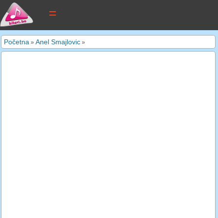
tekstovi pjesama
Početna
Anel Smajlovic
»
»
novi tekstovi
pretraga
dodaj tekst
kontakt