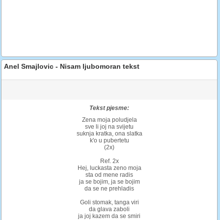
Anel Smajlovic - Nisam ljubomoran tekst
Tekst pjesme:
Zena moja poludjela
sve li joj na svijetu
suknja kratka, ona slatka
k'o u pubertetu
(2x)
Ref. 2x
Hej, luckasta zeno moja
sta od mene radis
ja se bojim, ja se bojim
da se ne prehladis
Goli stomak, tanga viri
da glava zaboli
ja joj kazem da se smiri