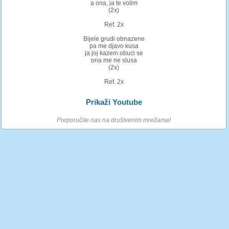
a ona, ja te volim
(2x)
Ref. 2x
Bijele grudi obnazene
pa me djavo kusa
ja joj kazem obuci se
ona me ne slusa
(2x)
Ref. 2x
Prikaži Youtube
Preporučite nas na društvenim mrežama!