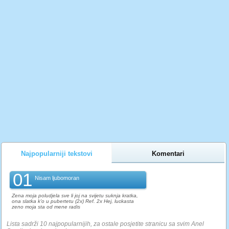
Najpopularniji tekstovi
Komentari
01
Nisam ljubomoran
Zena moja poludjela sve li joj na svijetu suknja kratka,
ona slatka k'o u pubertetu (2x) Ref. 2x Hej, luckasta
zeno moja sta od mene radis
Lista sadrži 10 najpopularnijih, za ostale posjetite stranicu sa svim Anel