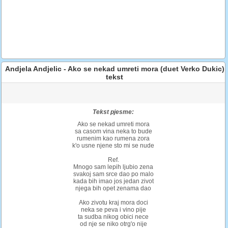
Andjela Andjelic - Ako se nekad umreti mora (duet Verko Dukic)
tekst
Tekst pjesme:
Ako se nekad umreti mora
sa casom vina neka to bude
rumenim kao rumena zora
k'o usne njene sto mi se nude
Ref.
Mnogo sam lepih ljubio zena
svakoj sam srce dao po malo
kada bih imao jos jedan zivot
njega bih opet zenama dao
Ako zivotu kraj mora doci
neka se peva i vino pije
ta sudba nikog obici nece
od nje se niko otrg'o nije