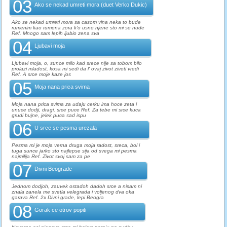
03
Ako se nekad umreti mora (duet Verko Dukic)
Ako se nekad umreti mora sa casom vina neka to bude
rumenim kao rumena zora k'o usne njene sto mi se nude
Ref. Mnogo sam lepih ljubio zena sva
04
Ljubavi moja
Ljubavi moja, o, sunce milo kad srece nije sa tobom bilo
prolazi mladost, kosa mi sedi da l' ovaj zivot ziveti vredi
Ref. A srce moje kaze jos
05
Moja nana prica svima
Moja nana prica svima za udaju cerku ima hoce zeta i
unuce dodji, dragi, srce puce Ref. Za tebe mi srce kuca
grudi bujne, jelek puca sad ispu
06
U srce se pesma urezala
Pesma mi je moja verna druga moja radost, sreca, bol i
tuga sunce jarko sto najlepse sija od svega mi pesma
najmilija Ref. Zivot svoj sam za pe
07
Divni Beograde
Jednom dodjoh, zauvek ostadoh dadoh srce a nisam ni
znala zanela me svetla velegrada i voljenog dva oka
garava Ref. 2x Divni grade, lepi Beogra
08
Gorak ce otrov popiti