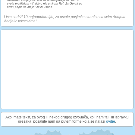
Neverne oci njegove srce mi bolom paraju pa sudbu
svoju proklinjem nit' zivim, niti umirem Ref. 2x Gorak ce
otrov popiti sa mojih vrelih usana
Lista sadrži 10 najpopularnijih, za ostale posjetite stranicu sa svim Andjela
Andjelic tekstovima!
Ako imate tekst, za ovog ili nekog drugog izvođača, koji nam fali, ili ispravku
grešaka, pošaljite nam ga putem forme koja se nalazi
ovdje
.