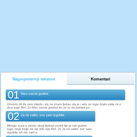
Najpopularniji tekstovi
Komentari
01
Nisu vazne godine
Govoris mi da sam mlada i da ne znam ljubav sta je i ako se toga bojim zelja mi u
dusi traje Ref. 2x Nisu vazne godine ko ce to da primeti po
02
Ja ne zalim, sve sam izgubila
Mnogo suza u zivotu zbog ljubavi covek lije ja sve gubim,
tugo moja bolje da me bilo nije Ref. 2x Ja ne zalim, sve sam
izgubila niti sto sam u