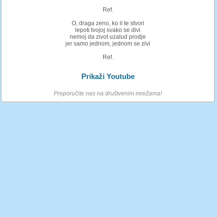
Ref.
O, draga zeno, ko li te stvori
lepoti tvojoj svako se divi
nemoj da zivot uzalud prodje
jer samo jednom, jednom se zivi
Ref.
Prikaži Youtube
Preporučite nas na društvenim mrežama!