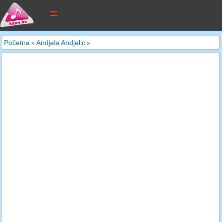
tekstovi pjesama
Početna
Andjela Andjelic
»
»
novi tekstovi
pretraga
dodaj tekst
kontakt