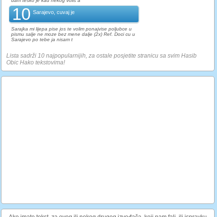
dam tesko je kad nekog volis a
10
Sarajevo, cuvaj je
Sarajka mi lijepa pise jos te volim ponajvise poljubce u
pismu salje ne moze bez mene dalje (2x) Ref. Doci cu u
Sarajevo po tebe ja nisam t
Lista sadrži 10 najpopularnijih, za ostale posjetite stranicu sa svim Hasib
Obic Hako tekstovima!
Ako imate tekst, za ovog ili nekog drugog izvođača, koji nam fali, ili ispravku