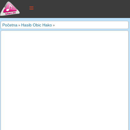
tekstovi pjesama
Početna
Hasib Obic Hako
»
»
novi tekstovi
pretraga
dodaj tekst
kontakt