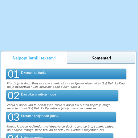
Najpopularniji tekstovi
Komentari
01
Dzenetska hurija
K'o da ju je dragi Bog za sebe stvorio cini mi se lijepsu nisam vidio (2x) Ref. 2x Kao
da je dzenetska hurija svaki me pogled njen opija a
02
Djevojka prijatelja moga
Zasto si dosla kad te nisam zvao zasto si dosla ti ti si ruza prijatelja moga
necu te ubrati (2x) Ref. 2x Djevojka prijatelja moga za mene se
03
Sretan ti rodjendan ljubavi
Nocas je sreco rodjendan tvoj drustvo ce doci ne zna se broj s nama radost
da podijele mnogo srece tebi da pozele Ref. Sretan ti rodjendan zeli
Halali mi majko