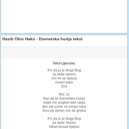
Hasib Obic Hako - Dzenetska hurija tekst
Tekst pjesme:
K'o da ju je dragi Bog
za sebe stvorio
cini mi se lijepsu
nisam vidio
(2x)
Ref. 2x
Kao da je dzenetska hurija
svaki me pogled njen opija
ako me uzme za svoga roba
bicu joj vjeran sve do groba
K'o da ju je dragi Bog
za sebe stvorio
nikad dosad lijepsu