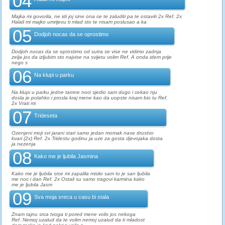
04
Majka mi govorila, ne idi joj sine ona ce te zaluditi pa te ostaviti 2x Ref. 2x
Halali mi majko umrijecu ti mlad sto te nisam poslusao a ka
05
Dodjoh nocas da se oprostimo
Dodjoh nocas da se oprostimo od sutra se vise ne vidimo zadnja
zelja jos da izljubim sto najvise na svijetu volim Ref. A onda idem prije
nego s
06
Na klupi u parku
Na klupi u parku jedne tamne noci sjedio sam dugo i cekao nju
dosla je polahko i prosla kraj mene kao da uopste nisam bio tu Ref.
2x Vrati mi
07
Trideseta
Ozenjeni moji svi jarani stari samo jedan momak nase drustvo
kvari (2x) Ref. 2x Tridestu godinu ja uze za gosta djevojaka dosta
ja nezenja
08
Kako me je ljubila Jasmina
Kako me je ljubila srce mi zapalila mislio sam to je san ljubila
me noc i dan Ref. 2x Ostali su samo tragovi karmina kako
me je ljubila Jasm
09
Sva moja sreca u casu bi stala
Znam tajnu srca tvoga ti pored mene volis jos nekoga
Ref. Nemoj uzalud da te volim nemoj uzalud da ti mladost