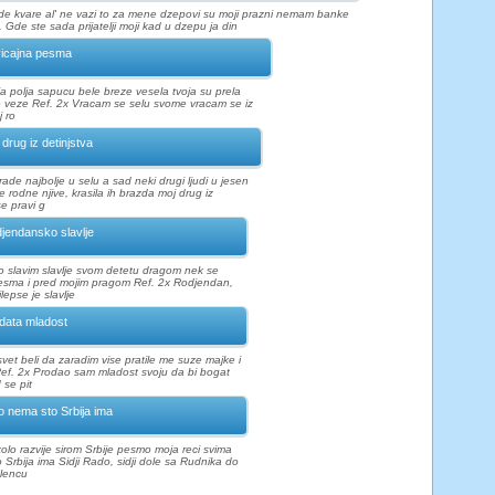
de kvare al' ne vazi to za mene dzepovi su moji prazni nemam banke
 Gde ste sada prijatelji moji kad u dzepu ja din
icajna pesma
a polja sapucu bele breze vesela tvoja su prela
se veze Ref. 2x Vracam se selu svome vracam se iz
j ro
 drug iz detinjstva
ade najbolje u selu a sad neki drugi ljudi u jesen
e rodne njive, krasila ih brazda moj drug iz
se pravi g
jendansko slavlje
 slavim slavlje svom detetu dragom nek se
esma i pred mojim pragom Ref. 2x Rodjendan,
lepse je slavlje
data mladost
svet beli da zaradim vise pratile me suze majke i
Ref. 2x Prodao sam mladost svoju da bi bogat
 se pit
o nema sto Srbija ima
kolo razvije sirom Srbije pesmo moja reci svima
 Srbija ima Sidji Rado, sidji dole sa Rudnika do
lencu