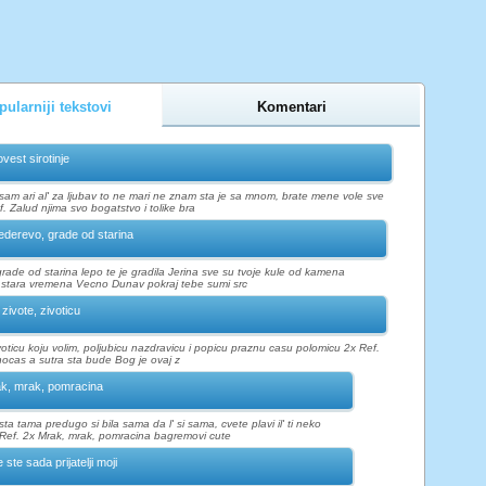
ularniji tekstovi
Komentari
ovest sirotinje
m ari al' za ljubav to ne mari ne znam sta je sa mnom, brate mene vole sve
. Zalud njima svo bogatstvo i tolike bra
derevo, grade od starina
ade od starina lepo te je gradila Jerina sve su tvoje kule od kamena
 stara vremena Vecno Dunav pokraj tebe sumi src
 zivote, zivoticu
ivoticu koju volim, poljubicu nazdravicu i popicu praznu casu polomicu 2x Ref.
ocas a sutra sta bude Bog je ovaj z
k, mrak, pomracina
ta tama predugo si bila sama da l' si sama, cvete plavi il' ti neko
 Ref. 2x Mrak, mrak, pomracina bagremovi cute
ste sada prijatelji moji