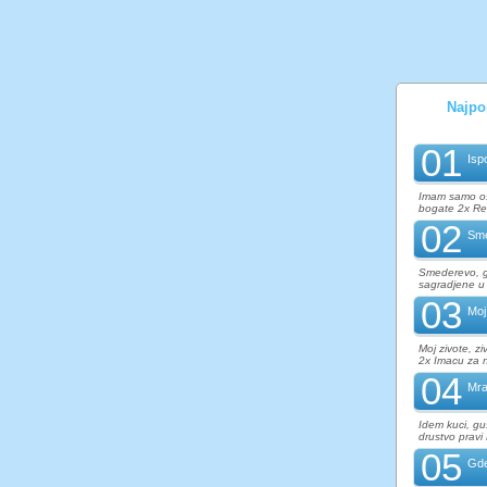
Najpop
01
Isp
Imam samo osa
bogate 2x Ref
02
Sme
Smederevo, gr
sagradjene u
03
Moj
Moj zivote, z
2x Imacu za n
04
Mra
Idem kuci, gus
drustvo pravi
05
Gde 