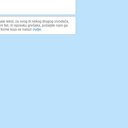
ate tekst, za ovog ili nekog drugog izvođača,
am fali, ili ispravku grešaka, pošaljite nam ga
forme koja se nalazi
ovdje
.