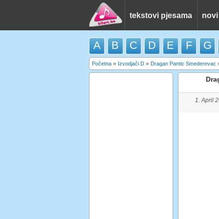
tekstovi pjesama
novi
A
B
C
D
E
F
G
»
»
Početna
Izvodjači D
Dragan Pantic Smederevac
Dra
1. April 