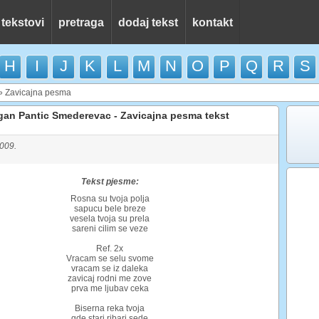
 tekstovi
pretraga
dodaj tekst
kontakt
H
I
J
K
L
M
N
O
P
Q
R
S
»
Zavicajna pesma
gan Pantic Smederevac - Zavicajna pesma tekst
2009.
Tekst pjesme:
Rosna su tvoja polja
sapucu bele breze
vesela tvoja su prela
sareni cilim se veze
Ref. 2x
Vracam se selu svome
vracam se iz daleka
zavicaj rodni me zove
prva me ljubav ceka
Biserna reka tvoja
gde stari ribari sede