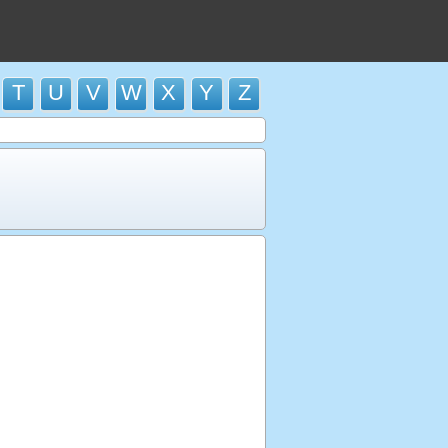
T
U
V
W
X
Y
Z