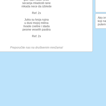
secanja mladosti rane
nikada nece da izblede
Ref. 2x
Ako im
Jutra su tvoja rujna
koji n
u dusi mojoj milina
putem 
livade cvetne i stada
pesme veselih pastira
Ref. 2x
Preporučite nas na društvenim mrežama!