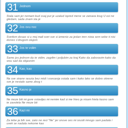
31
Jednom
Stala sam jer nemam kud ovaj put je uzalud ispred mene se zatvara krug U oci ne
gledam, sada znam sta je
32
Jos ovu noc
Svetlom dosao si u moj mali svet sve si izmenio za jedan tren nista sem sebe ti nisi
doneo s'drugom olujom
33
Jos te volim
Samo jos jednom da te vidim, zagrlim i poljubim za kraj Kako da zaboravim kako da
srcu sad da objasnim
34
Kao, kao
Na sve strane rasuta bez misli i osecanja ostala sam i kako lako se dobro okrene
sve je nestalo samo zbog t
35
Kasno je
Ne moze biti mi gore ostavljas mi nemire kad si me hteo ja nisam htela kasno sam
te zavolela Ne moze bit
36
Kazi mi
Za tebe ja bih sve, zato ne reci "Ne" jer snove ces mi srusiti mnogo sam padala i
uvek se nadala nekome kao