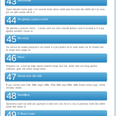
43
Nazdravlje
Opet izlazim tamo gde i on svome bolu dacu malo jaci ton bas da vidim da l' je ona
jos sa njim samo da ih s
44
Ne gledaj u pravcu mom
Ne gledaj u pravcu mom... Lanac sam na srce stavila ljubav sam ti cuvala a ti si ga
djubre pokido i bura m
45
Ne veruj
Sa mnom bi svako prepuk'o od muke a ti jos jedes mi iz ruke kako ne bi Svaku laz
to tvoje srce upija sa
46
Necu
Smejem se, a bol se krije ispod smeha tvoje lazi me, bole vise od tvog greha
odlazim, gde me neko drugi ceka
47
Nema vise cile mile
E pa, nema vise Cile, Mile stig'o Mile, Kitic Mile kazi Mile, Mile brate neka cuju, neka
shvate, brate
48
Nevidljiva
Spremna sam na rizik da saznam o tebi ono sto mi ni u snu ti priznao nebi Da vidim
tvoje lice kada si
49
O Boze znam