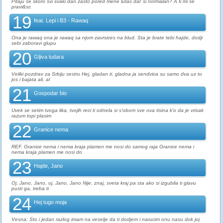
Pitaju se skoro svi svaki dan zašto pored mene lutaš dal' si normalan? A ti mi se
pravi&sc
19
feat. Lepi i B3 - Rawaq
Ona je rawaq ona je rawaq sa njom zavrsices na blud. Sta je brate tebi hajde, dodji
sebi zaboravi glupu
20
Gljiva ludara
Veliki pozdrav za Srbiju sestru Hej, gladan ti, gladna ja sendvica su samo dva uz to
jos i bajata ali, al
21
Gospodar bio
Uvek se setim tvoga lika, tvojih reci ti odnela si s'obom sve ova tisina k'o da je vrisak
razum topi plasim
22
Granice nema
REF. Granice nema i nema kraja plamen me nosi do samog raja Granice nema i
nema kraja plamen me nosi do
23
Hajde, Jano
Oj, Jano, Jano, oj, Jano, Jano Nije, znaj, sveta kraj pa sta ako si izgubila ti glavu
pusti ga, treba ti
24
Hej tugo moja
Vesna: Sto i jedan razlog imam na veselje da ti dodjem i narucim onu nasu dok joj