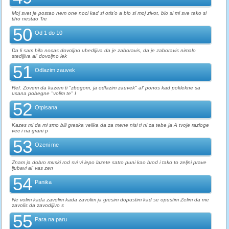
Moj svet je postao nem one noci kad si otis'o a bio si moj zivot, bio si mi sve tako si
tiho nestao Tre
50
Od 1 do 10
Da li sam bila nocas dovoljno ubedljiva da je zaboravis, da je zaboravis nimalo
stedljiva al' dovoljno lek
51
Odlazim zauvek
Ref. Zovem da kazem ti "zbogom, ja odlazim zauvek" al' ponos kad poklekne sa
usana pobegne "volim te" I
52
Otpisana
Kazes mi da mi smo bili greska velika da za mene nisi ti ni za tebe ja A tvoje razloge
vec i na grani p
53
Ozeni me
Znam ja dobro muski rod svi vi lepo lazete satro puni kao brod i tako to zeljni prave
ljubavi al' vas zen
54
Panika
Ne volim kada zavolim kada zavolim ja gresim dopustim kad se opustim Zelim da me
zavolis da zavodljivo s
55
Para na paru