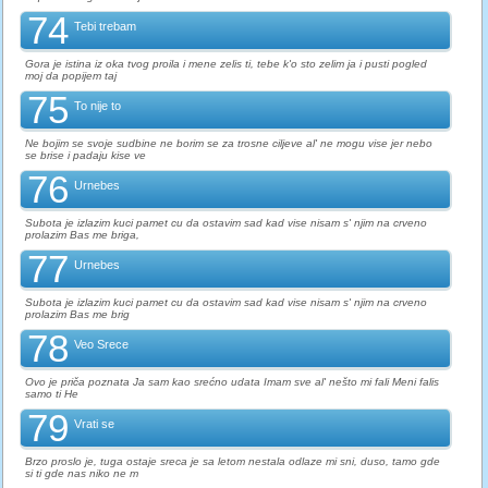
74
Tebi trebam
Gora je istina iz oka tvog proila i mene zelis ti, tebe k'o sto zelim ja i pusti pogled
moj da popijem taj
75
To nije to
Ne bojim se svoje sudbine ne borim se za trosne ciljeve al' ne mogu vise jer nebo
se brise i padaju kise ve
76
Urnebes
Subota je izlazim kuci pamet cu da ostavim sad kad vise nisam s' njim na crveno
prolazim Bas me briga,
77
Urnebes
Subota je izlazim kuci pamet cu da ostavim sad kad vise nisam s' njim na crveno
prolazim Bas me brig
78
Veo Srece
Ovo je priča poznata Ja sam kao srećno udata Imam sve al' nešto mi fali Meni falis
samo ti He
79
Vrati se
Brzo proslo je, tuga ostaje sreca je sa letom nestala odlaze mi sni, duso, tamo gde
si ti gde nas niko ne m