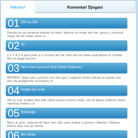
Tekstovi
Komentari Djogani
01
200 sa 150
Dvesta sa sto pedeset pritisak mi skoci, dlanovi se znoje drzi me, pascu u nesvest
mogu da me smire samo ru
02
92
1 2 3 4 5 6 puta pala si u nesvest jer me volis sve do neba moja ljubav to ti treba
Noc je duga kao pru
03
Ajmo sad u provod (feat Sladja Delibasic)
REFREN: Ajmo sad u provod nas dve gas u najveću brzinu idemo po gradu nas
dve da podignemo mi prašinu H
04
Andjeo bez krila
Sta cu ti ja, andjeo bez krila nikad sama a vecno nicija i sto za ljubav rodjena nisam
nijednog volela a st
05
Babaroga
Rano je jutro, osecam da bice vreo dan zato dolaze u pomoc i Hladisa i Sladisa
Danas bice sve po mome
06
Bez limita