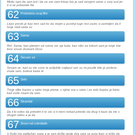
Mislio sam da sam lud i da za sve sam krivac bio ja sad verujem samo u svoj sud jer
ti si se pokazala Na
62
Prekinimo ovaj film
Lepo proslo je kao tren sad ko da stojim u pustinji tuge reci zasto si zamisljen da li
tvoje misli sada su
63
Sama
Ref. Sama, kao plamen od svece sto sja luda, kao niko za tobom sam ja tvoje ime
kroz snove dozivam Doso
64
Secam se
Secam se, kad su me usne te poljubile najlepsi san su mi pruzile bilo je prolece,
znala sam, bolece kada te
65
Selo
Tvoje slike bacicu u vatru tvoja pisma, s njima sva u vatru i za selo kupicu ja kartu
kad ovde nisam da sam
66
Skandal
Da li bi voleo da priredim ti to sto si ti meni nekad priredio da drug ti kaze da me s
drugim video a ja da
67
Snovi od cokolade
U žurbi nisi zaključao vrata a ja sam došla ranije dva sata sa puta lepo si rešio da