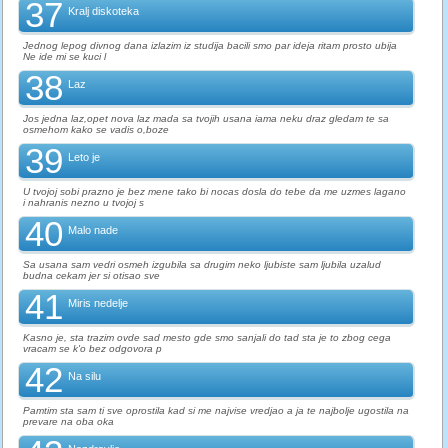
37
Kralj diskoteka
Jednog lepog divnog dana izlazim iz studija bacili smo par ideja ritam prosto ubija
Ne ide mi se kuci l
38
Laz
Jos jedna laz,opet nova laz mada sa tvojih usana iama neku draz gledam te sa
osmehom kako se vadis o,boze
39
Leto je
U tvojoj sobi prazno je bez mene tako bi nocas dosla do tebe da me uzmes lagano
i nahranis nezno u tvojoj s
40
Malo nade
Sa usana sam vedri osmeh izgubila sa drugim neko ljubiste sam ljubila uzalud
budna cekam jer si otisao sve
41
Miris nedelje
Kasno je, sta trazim ovde sad mesto gde smo sanjali do tad sta je to zbog cega
vracam se k'o bez odgovora p
42
Na silu
Pamtim sta sam ti sve oprostila kad si me najvise vredjao a ja te najbolje ugostila na
prevare na oba oka