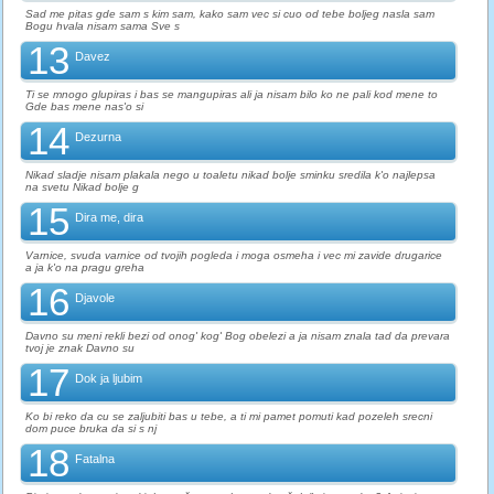
Sad me pitas gde sam s kim sam, kako sam vec si cuo od tebe boljeg nasla sam
Bogu hvala nisam sama Sve s
13
Davez
Ti se mnogo glupiras i bas se mangupiras ali ja nisam bilo ko ne pali kod mene to
Gde bas mene nas'o si
14
Dezurna
Nikad sladje nisam plakala nego u toaletu nikad bolje sminku sredila k'o najlepsa
na svetu Nikad bolje g
15
Dira me, dira
Varnice, svuda varnice od tvojih pogleda i moga osmeha i vec mi zavide drugarice
a ja k'o na pragu greha
16
Djavole
Davno su meni rekli bezi od onog' kog' Bog obelezi a ja nisam znala tad da prevara
tvoj je znak Davno su
17
Dok ja ljubim
Ko bi reko da cu se zaljubiti bas u tebe, a ti mi pamet pomuti kad pozeleh srecni
dom puce bruka da si s nj
18
Fatalna