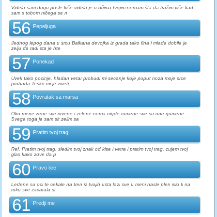
Videla sam dugu posle kiše videla je u očima tvojim nemam šta da tražim više kad
sam s tobom ničega se n
56
Pepeljuga
Jednog lepog dana u srcu Balkana devojka iz grada tako fina i mlada dobila je
zelju da radi sta je hte
57
Ponekad
Uvek tako pocinje, hladan vetar probudi mi secanje koje poput noza moje srce
probada Tesko mi je ziveti,
58
Povratak sa marsa
Oko mene zene sve crvene i zelene nema nigde rumene sve su one gumene
Svega toga ja sam sit zelim sa
59
Pratim tvoj trag
Ref. Pratim tvoj trag, sledim tvoj znak od kise i vetra i pratim tvoj trag, cujem tvoj
glas kako zove da p
60
Pravo lice
Ledene su oci te cekale na tren iz tvojih usta lazi sve u meni nasle plen islo ti na
ruku sve zacarala si
61
Predji me