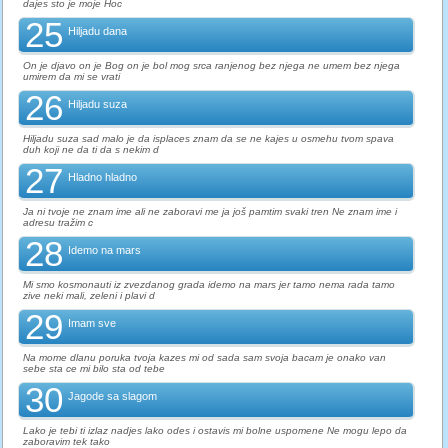
dajes sto je moje Hoc
25
Hiljadu dana
On je djavo on je Bog on je bol mog srca ranjenog bez njega ne umem bez njega
umirem da mi se vrati
26
Hiljadu suza
Hiljadu suza sad malo je da isplaces znam da se ne kajes u osmehu tvom spava
duh koji ne da ti da s nekim d
27
Hladno hladno
Ja ni tvoje ne znam ime ali ne zaboravi me ja još pamtim svaki tren Ne znam ime i
adresu tražim c
28
Idemo na mars
Mi smo kosmonauti iz zvezdanog grada idemo na mars jer tamo nema rada tamo
zive neki mali, zeleni i plavi d
29
Imam sve
Na mome dlanu poruka tvoja kazes mi od sada sam svoja bacam je onako van
sebe sta ce mi bilo sta od tebe
30
Jagode sa slagom
Lako je tebi ti izlaz nadjes lako odes i ostavis mi bolne uspomene Ne mogu lepo da
zaboravim tek tako