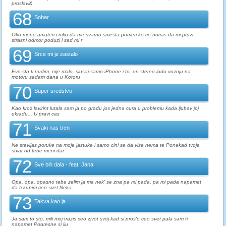
proslavi&
68
Sobar
Oko mene amateri i niko da me svarno smesta pomeri ko ce nocas da mi pruzi
strasni odmor poduzi i sad mi r
69
Srce mi je zastalo
Evo sta ti nudim, nije malo, slusaj samo iPhone i to, on stereo ludu voznju na
motoru sedam dana u Kotoru
70
Super sredstvo
Kao kroz lavirint lutala sam ja po gradu jos jedna cura u problemu kada ljubav joj
ukradu... U pravi cas
71
Svaki nas tren
Ne stavljas poruke na moje jastuke i samo cini se da vise nema te Ponekad tvoja
stvar od tebe meni dar
72
Sve bih dala - feat. Jana
Opa, opa, opasno tebe zelim ja ma nek' se zna pa mi pada, pa mi pada napamet
da ti kupim ceo svet Neka,
73
Takva kao ja
Ja sam to sto, mili moj trazis ceo zivot svoj kad si pros'o ceo svet pala sam ti
napamet Pogresne si lju