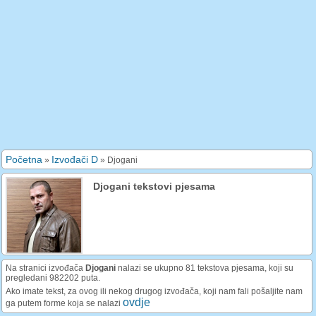
Početna
Izvođači D
»
»
Djogani
Djogani tekstovi pjesama
Na stranici izvođača
Djogani
nalazi se ukupno 81 tekstova pjesama, koji su
pregledani 982202 puta.
Ako imate tekst, za ovog ili nekog drugog izvođača, koji nam fali pošaljite nam
ovdje
ga putem forme koja se nalazi