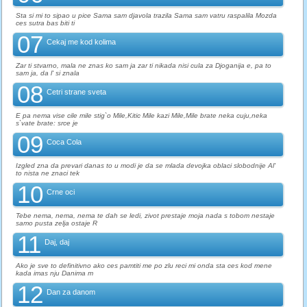
Sta si mi to sipao u pice Sama sam djavola trazila Sama sam vatru raspalila Mozda
ces sutra bas biti ti
07
Cekaj me kod kolima
Zar ti stvarno, mala ne znas ko sam ja zar ti nikada nisi cula za Djoganija e, pa to
sam ja, da l' si znala
08
Cetri strane sveta
E pa nema vise cile mile stig`o Mile,Kitic Mile kazi Mile,Mile brate neka cuju,neka
s`vate brate: srce je
09
Coca Cola
Izgled zna da prevari danas to u modi je da se mlada devojka oblaci slobodnije Al'
to nista ne znaci tek
10
Crne oci
Tebe nema, nema, nema te dah se ledi, zivot prestaje moja nada s tobom nestaje
samo pusta zelja ostaje R
11
Daj, daj
Ako je sve to definitivno ako ces pamtiti me po zlu reci mi onda sta ces kod mene
kada imas nju Danima m
12
Dan za danom