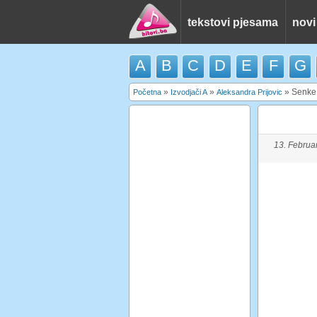
tekstovi pjesama
novi
A
B
C
D
E
F
G
»
»
»
Senke
Početna
Izvodjači A
Aleksandra Prijovic
13. Februa