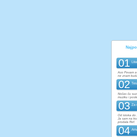
Najpop
01
Lita
Aco Pevam a 
ne znam kuda 
02
Tes
Noćas ću suza
muziku i posl
03
Za 
Od istoka do
Ja sam na ko
prodala Ref.
04
Ama