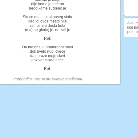
nije kome je receno
nego kome sudjeno je
Sta ce ona tu kraj naseg stola
kad joj ovde mesto nije
Ako im
zar joj nije dosta bola
koji n
(ma) ne gledaj je, ne zali je
putem 
Ref.
Da me ona ljubomornom pravi
dok uvelo nudi cvece
da poraze moje slavi
doziveti nikad nece
Ref.
Preporučite nas na društvenim mrežama!