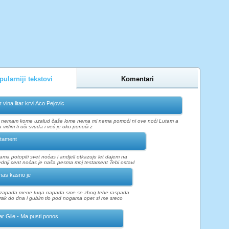
ularniji tekstovi
Komentari
r vina litar krvi Aco Pejovic
nemam kome uzalud čaše lome nema mi nema pomoći ni ove noći Lutam a
vidim ti oči svuda i već je oko ponoći z
tament
ma potopiti svet noćas i andjeli otkazuju let dajem na
ednji cent noćas je naša pesma moj testament Tebi ostavl
nas kasno je
 zapada mene tuga napada srce se zbog tebe raspada
rak do dna i gubim tlo pod nogama opet si me sreco
r Gile - Ma pusti ponos