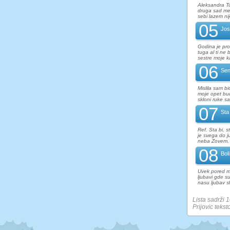
Aleksandra Tu
druga sad me 
sebi lazem nij
05
Jos
Godina je pr
tuga al ti ne
sestre moje k
06
Se
Mislila sam b
moje opet bud
skloni ruke sa
07
Sta
Ref. Sta bi, s
je svega do j
neba Zovem, 
08
Bol
Uvek pored m
ljubavi gde s
nasu ljubav sl
Lista sadrži 
Prijovic tekst