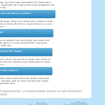
ga, bez tebe tuga stara ljubavi Pa makar kao i i
zagrli Kako da ti opet ja kroz prste progledam Jos
e kraj
 veceras plakacu za tobom
osla duga, dusa mi za tobom vene ostala mi samo
 brini za mene Ne brini se, nisam sama tu su suze,
ad u
nke
ice mi svejedno ako ona dodje, ako svrati a da
e njeno e to nece docekati Ref. Kazi joj da
 tvojih ram
 bi (duet MC Stojan)
ta bi, sta bi, ma sta ti bi ne mogu vise, dosta mi
uce bili smo u ljubavi udari nekad grom iz vedra
ne j
i svaka tvoja rec
ene, tvoja senka krene kao dokaz, moje prve
u nasi dani, gde su nase noci kad smo nekad
avili REF. Boli
10 najpopularnijih, za ostale posjetite stranicu sa svim Aleksandra
ovima!