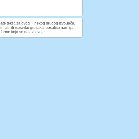
ate tekst, za ovog ili nekog drugog izvođača,
am fali, ili ispravku grešaka, pošaljite nam ga
forme koja se nalazi
ovdje
.