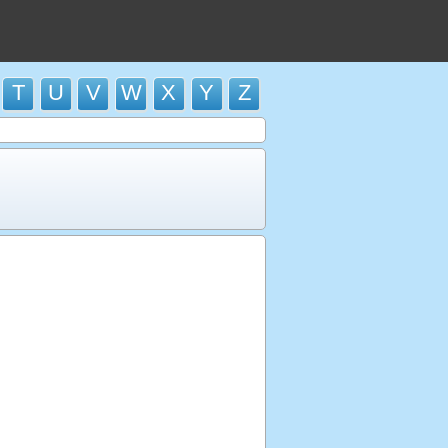
T
U
V
W
X
Y
Z