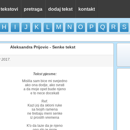
 tekstovi
pretraga
dodaj tekst
kontakt
H
I
J
K
L
M
N
O
P
Q
R
S
Aleksandra Prijovic - Senke tekst
r 2017.
Tekst pjesme:
Mislila sam bice mi svejedno
ako ona dodje, ako svrati
a da moje opet bude njeno
e to nece docekati
Ref.
Kazi joj da skloni ruke
sa tvojih ramena
ne trebaju meni senke
iz proslih vremena
K'o da laze da je njeno
ono sto je moje