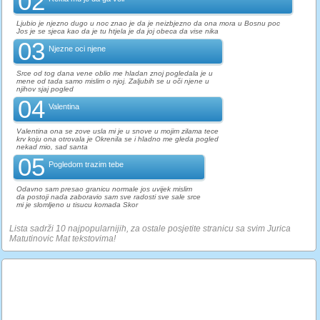
02
Ljubio je njezno dugo u noc znao je da je neizbjezno da ona mora u Bosnu poc
Jos je se sjeca kao da je tu htjela je da joj obeca da vise nika
03
Njezne oci njene
Srce od tog dana vene oblio me hladan znoj pogledala je u
mene od tada samo mislim o njoj. Zaljubih se u oči njene u
njihov sjaj pogled
04
Valentina
Valentina ona se zove usla mi je u snove u mojim zilama tece
krv koju ona otrovala je Okrenila se i hladno me gleda pogled
nekad mio, sad santa
05
Pogledom trazim tebe
Odavno sam presao granicu normale jos uvijek mislim
da postoji nada zaboravio sam sve radosti sve sale srce
mi je slomljeno u tisucu komada Skor
Lista sadrži 10 najpopularnijih, za ostale posjetite stranicu sa svim Jurica
Matutinovic Mat tekstovima!