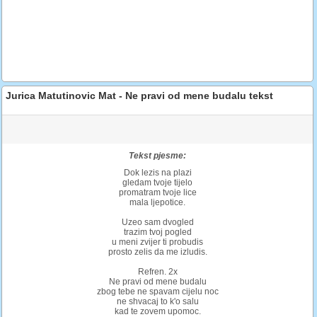
Jurica Matutinovic Mat - Ne pravi od mene budalu tekst
Tekst pjesme:
Dok lezis na plazi
gledam tvoje tijelo
promatram tvoje lice
mala ljepotice.
Uzeo sam dvogled
trazim tvoj pogled
u meni zvijer ti probudis
prosto zelis da me izludis.
Refren. 2x
Ne pravi od mene budalu
zbog tebe ne spavam cijelu noc
ne shvacaj to k'o salu
kad te zovem upomoc.