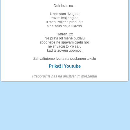
Dok lezis na...
Uzeo sam dvogled
trazim tvoj pogled
u meni zvijer ti probudis
a ne zelis da je ukrotis.
Refren. 2x
Ne pravi od mene budalu
zbog tebe ne spavam cijelu noc
ne shvacaj to k'o salu
kad te zovem upomoc.
Zahvaljujemo Ivona na poslanom tekstu
Prikaži Youtube
Preporučite nas na društvenim mrežama!