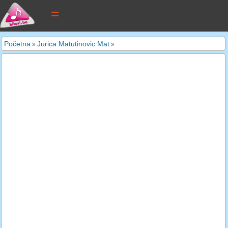
tekstovi pjesama
Početna
Jurica Matutinovic Mat
»
»
novi tekstovi
pretraga
dodaj tekst
kontakt