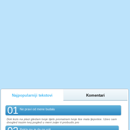
Najpopularniji tekstovi
Komentari
01
Ne pravi od mene budalu
Dok lezis na plazi gledam tvoje tijelo promatram tvoje lice mala ljepotice. Uzeo sam
dvogled trazim tvoj pogled u meni zvijer ti probudis pro
Rekla mu je da ga voli