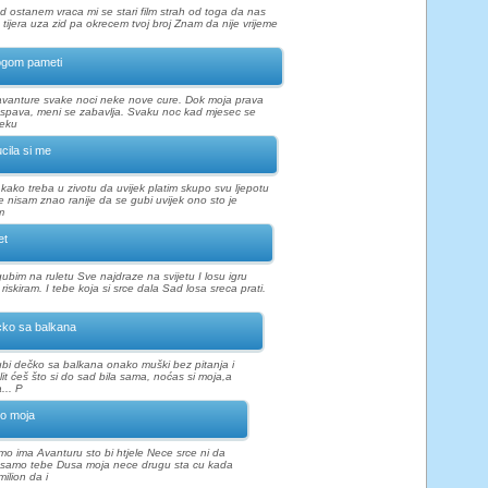
d ostanem vraca mi se stari film strah od toga da nas
tijera uza zid pa okrecem tvoj broj Znam da nije vrijeme
gom pameti
 avanture svake noci neke nove cure. Dok moja prava
spava, meni se zabavlja. Svaku noc kad mjesec se
neku
cila si me
 kako treba u zivotu da uvijek platim skupo svu ljepotu
e nisam znao ranije da se gubi uvijek ono sto je
m
et
gubim na ruletu Sve najdraze na svijetu I losu igru
riskiram. I tebe koja si srce dala Sad losa sreca prati.
ko sa balkana
jubi dečko sa balkana onako muški bez pitanja i
lit ćeš što si do sad bila sama, noćas si moja,a
... P
o moja
amo ima Avanturu sto bi htjele Nece srce ni da
i samo tebe Dusa moja nece drugu sta cu kada
milion da i