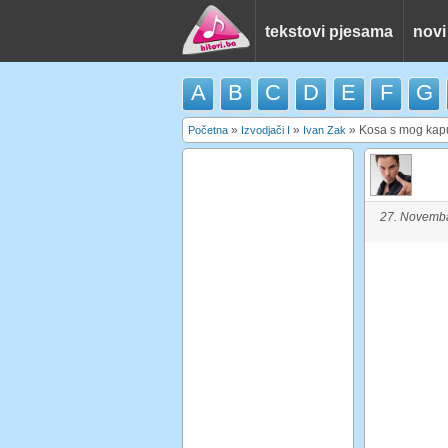
tekstovi pjesama
novi
A
B
C
D
E
F
G
»
»
»
Kosa s mog kap
Početna
Izvodjači I
Ivan Zak
27. Novemba