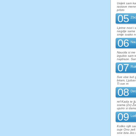
Uvijek sam ka
rastave mene 
pristo
05
Zbo
Ljetne noci i
negdje sama 
smije svako 
06
Nau
Naucila si me
izgubio sam t
najdraze. Sa
07
Rul
Sve vise lud 
biram, Ljubav 
Ti sve m
08
Dec
ref:Kada te l
srama (2x) Ža
ujutro si dama
09
Lud
Koliko njih s
cuje Ono zel
srce bira Jos 