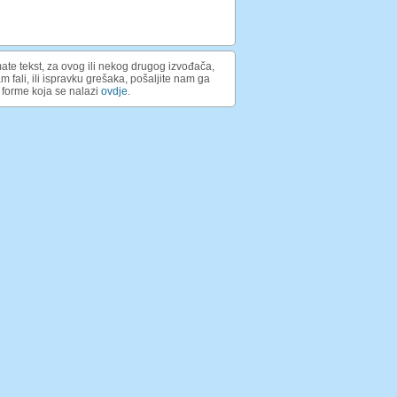
ate tekst, za ovog ili nekog drugog izvođača,
am fali, ili ispravku grešaka, pošaljite nam ga
forme koja se nalazi
ovdje
.