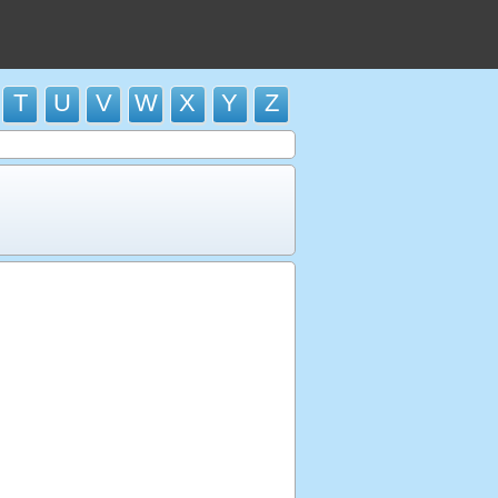
T
U
V
W
X
Y
Z