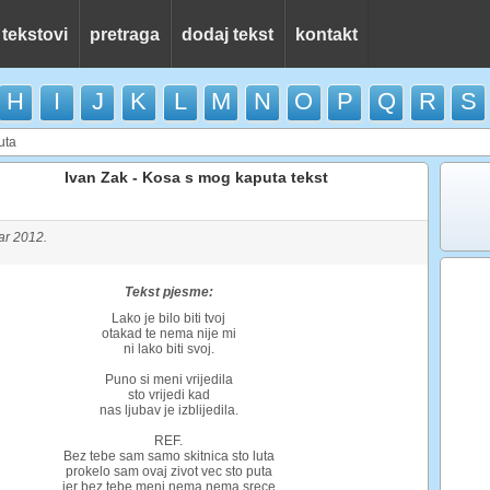
 tekstovi
pretraga
dodaj tekst
kontakt
H
I
J
K
L
M
N
O
P
Q
R
S
uta
Ivan Zak - Kosa s mog kaputa tekst
r 2012.
Tekst pjesme:
Lako je bilo biti tvoj
otakad te nema nije mi
ni lako biti svoj.
Puno si meni vrijedila
sto vrijedi kad
nas ljubav je izblijedila.
REF.
Bez tebe sam samo skitnica sto luta
prokelo sam ovaj zivot vec sto puta
jer bez tebe meni nema nema srece