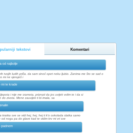
ularniji tekstovi
Komentari
ja od najbolje
vih tvojih ludih priča, da sam sinoć opet neku ljubio. Zanima me što se sad o
o mi ne vjeruješ i
 mi te krade
ljepota i nije me sramota, priznati da jos uvijek volim te i da si
ije do zivota. Mene zauvijek ti bi imala, sa
enalin
ja kratka sve se vidi hej, hej, hej ti k'o cokolada slatka samo
ve od nogu pa do glave kad te vidim krv mi vri sve
o padnem