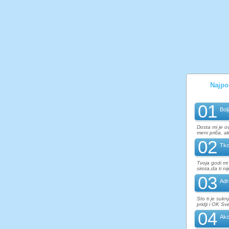
Najpop
01
Bol
Dosta mi je o
meni priča, ak
02
Tko
Tvoja godi mi 
sirota,da ti n
03
Adr
Sto ti je sukn
pridji i OK S
04
Ak