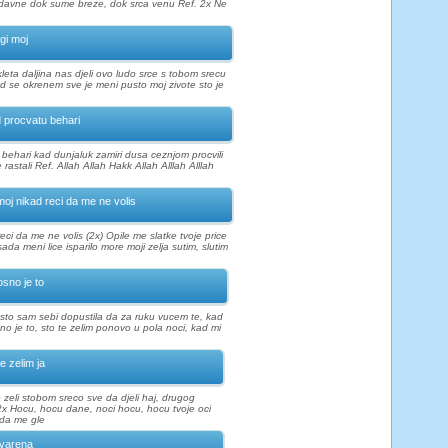
 davne dok sume breze, dok srca venu Ref. 2x Ne
gi moj
kleta daljina nas djeli ovo ludo srce s tobom srecu
od se okrenem sve je meni pusto moj zivote sto je
 procvatu behari
behari kad dunjaluk zamiri dusa ceznjom procvili
astali Ref. Allah Allah Hakk Allah Alllah Alllah
oj nikad reci da me ne volis
eci da me ne volis (2x) Opile me slatke tvoje price
ada meni lice isparilo more moji zelja sutim, slutim
osno je to
 sto sam sebi dopustila da za ruku vucem te, kad
sno je to, sto te zelim ponovo u pola noci, kad mi
e zelim ja
 zeli stobom sreco sve da djeli haj, drugog
2x Hocu, hocu dane, noci hocu, hocu tvoje oci
 da me gle
varena