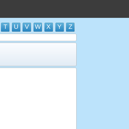
T
U
V
W
X
Y
Z