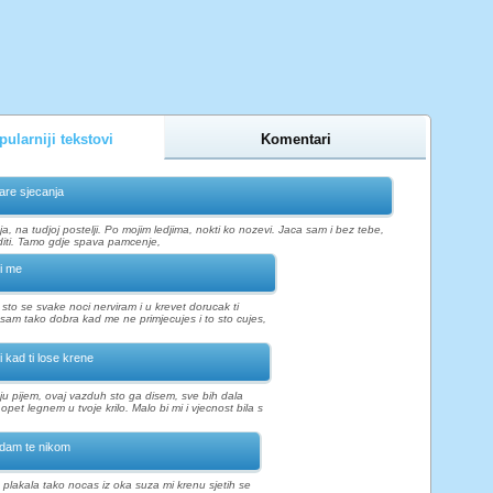
ularniji tekstovi
Komentari
are sjecanja
a, na tudjoj postelji. Po mojim ledjima, nokti ko nozevi. Jaca sam i bez tebe,
diti. Tamo gdje spava pamcenje,
i me
di sto se svake noci nerviram i u krevet dorucak ti
o sam tako dobra kad me ne primjecujes i to sto cujes,
i kad ti lose krene
ju pijem, ovaj vazduh sto ga disem, sve bih dala
opet legnem u tvoje krilo. Malo bi mi i vjecnost bila s
dam te nikom
 plakala tako nocas iz oka suza mi krenu sjetih se