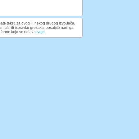
ate tekst, za ovog ili nekog drugog izvođača,
am fali, ili ispravku grešaka, pošaljite nam ga
forme koja se nalazi
ovdje
.