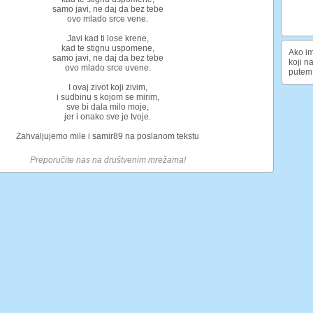
samo javi, ne daj da bez tebe
ovo mlado srce vene.
Javi kad ti lose krene,
kad te stignu uspomene,
Ako im
samo javi, ne daj da bez tebe
koji n
ovo mlado srce uvene.
putem 
I ovaj zivot koji zivim,
i sudbinu s kojom se mirim,
sve bi dala milo moje,
jer i onako sve je tvoje.
Zahvaljujemo mile i samir89 na poslanom tekstu
Preporučite nas na društvenim mrežama!