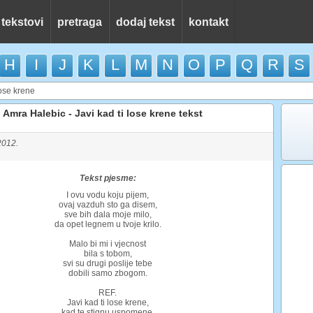
 tekstovi
pretraga
dodaj tekst
kontakt
H
I
J
K
L
M
N
O
P
Q
R
S
lose krene
Amra Halebic - Javi kad ti lose krene tekst
2012.
Tekst pjesme:
I ovu vodu koju pijem,
ovaj vazduh sto ga disem,
sve bih dala moje milo,
da opet legnem u tvoje krilo.
Malo bi mi i vjecnost
bila s tobom,
svi su drugi poslije tebe
dobili samo zbogom.
REF.
Javi kad ti lose krene,
kad te stignu uspomene,