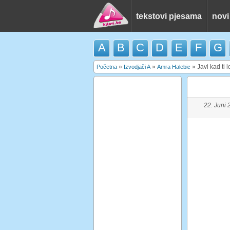
tekstovi pjesama
novi
A
B
C
D
E
F
G
»
»
»
Javi kad ti 
Početna
Izvodjači A
Amra Halebic
22. Juni 