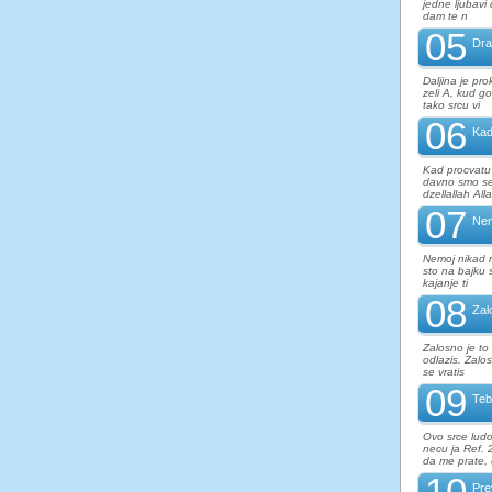
jedne ljubavi
dam te n
05
Dra
Daljina je pro
zeli A, kud g
tako srcu vi
06
Kad
Kad procvatu 
davno smo se r
dzellallah Alla
07
Nem
Nemoj nikad r
sto na bajku s
kajanje ti
08
Zal
Zalosno je to
odlazis. Zalo
se vratis
09
Teb
Ovo srce ludo
necu ja Ref. 
da me prate,
10
Pre