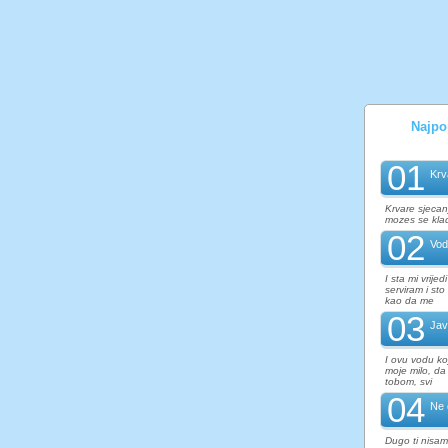
Najpop
01
Krv
Krvare sjecanj
mozes se kla
02
Vod
I sta mi vrije
serviram i st
kao da me
03
Jav
I ovu vodu ko
moje milo, da 
tobom, svi
04
Ne 
Dugo ti nisam