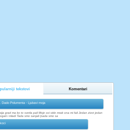
ularniji tekstovi
Komentari
t. Dado Polumenta - Ljubavi moja
ja grad ma ko to svetla pali Moje oci vide mrak ona mi fali Jedan zivot jedan
gati i mladi Tada smo sanjali (sada smo sa
koci