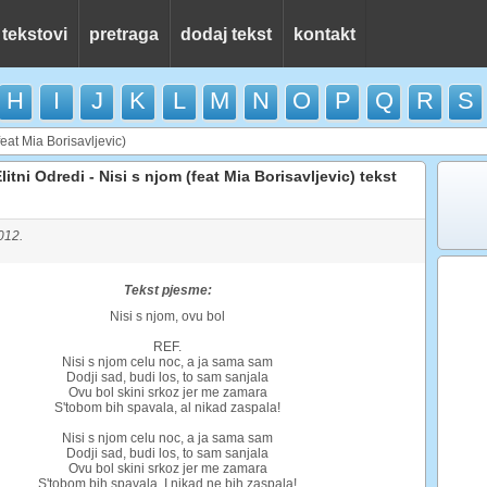
 tekstovi
pretraga
dodaj tekst
kontakt
H
I
J
K
L
M
N
O
P
Q
R
S
feat Mia Borisavljevic)
litni Odredi - Nisi s njom (feat Mia Borisavljevic) tekst
012.
Tekst pjesme:
Nisi s njom, ovu bol
REF.
Nisi s njom celu noc, a ja sama sam
Dodji sad, budi los, to sam sanjala
Ovu bol skini srkoz jer me zamara
S'tobom bih spavala, al nikad zaspala!
Nisi s njom celu noc, a ja sama sam
Dodji sad, budi los, to sam sanjala
Ovu bol skini srkoz jer me zamara
S'tobom bih spavala, I nikad ne bih zaspala!