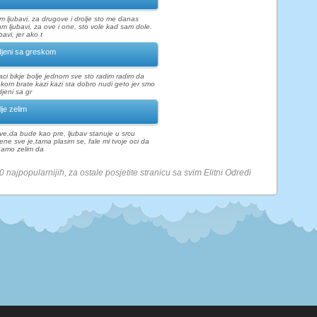
 ljubavi, za drugove i drolje sto me danas
m ljubavi, za ove i one, sto vole kad sam dole.
avi, jer ako t
jeni sa greskom
taci bikje bolje jednom sve sto radim radim da
kom brate kazi kazi sta dobro nudi geto jer smo
djeni sa gr
lje zelim
 sve,da bude kao pre, ljubav stanuje u srcu
ne sve je,tama plasim se, fale mi tvoje oci da
Samo zelim da
0 najpopularnijih, za ostale posjetite stranicu sa svim Elitni Odredi