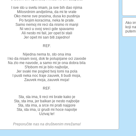
I sve sto u svetu imam, ja sve bih dao njima
Milosrdnim andjelima, da mi te vrate
Oko mene sve prasina, dusa ko pustinja
Po tvojim koracima, neka te prate.
Ako im
Samo nemoj mi reci da nismo ni manji
koji n
Ni veci u ovoj sreci gde spavamo
putem 
Ali nesto mi fali, jer opet bi stali
Jer opet mi san biti zajedno!
REF.
Nijedna nema to, sto ona ima
I ko da nisam svoj, dok te polupijane oci zavode
Na zlo me navode, a samo mi je ona dobra bila
S'tobom mi je bilo najbolje,
Jer svaki me pogled tvoj lomi na pola
I pusti neka noc traje zauvek, ti budi moja,
Zauvek moja, zauvek moja!
REF.
Sta, sta ima, ti reci mi brate kako je
Sta, sta ima, jer balkan je nesto najbolje
Sta, sta ima, a srce mi prati najgore
Sta, sta ima, iz grudi mi hoce napolje
Uzivaj te!
Preporučite nas na društvenim mrežama!