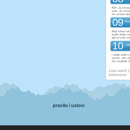
Ref: Ja nemam
vole. Ja nema
Ja nemam ljub
09
Rod
Moji ortaci or
bude bolje ne
jaki al smo ro
10
I da
I dalje zelim
tvome, oko me
me osvijetle 
Lista sadrži 1
tekstovima!
pravila i uslovi