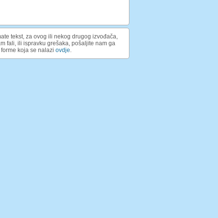
ate tekst, za ovog ili nekog drugog izvođača,
am fali, ili ispravku grešaka, pošaljite nam ga
forme koja se nalazi
ovdje
.