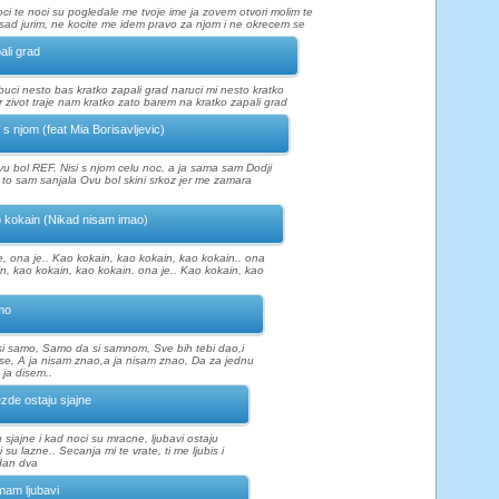
oci te noci su pogledale me tvoje ime ja zovem otvori molim te
ad jurim, ne kocite me idem pravo za njom i ne okrecem se
ali grad
buci nesto bas kratko zapali grad naruci mi nesto kratko
er zivot traje nam kratko zato barem na kratko zapali grad
i s njom (feat Mia Borisavljevic)
ovu bol REF. Nisi s njom celu noc, a ja sama sam Dodji
, to sam sanjala Ovu bol skini srkoz jer me zamara
 kokain (Nikad nisam imao)
e, ona je.. Kao kokain, kao kokain, kao kokain.. ona
in, kao kokain, kao kokain. ona je.. Kao kokain, kao
mo
i samo, Samo da si samnom, Sve bih tebi dao,i
ivse, A ja nisam znao,a ja nisam znao, Da za jednu
ja disem..
zde ostaju sjajne
 sjajne i kad noci su mracne, ljubavi ostaju
i su lazne.. Secanja mi te vrate, ti me ljubis i
edan dva
am ljubavi