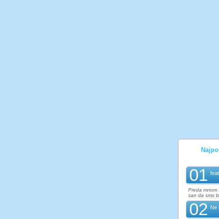
Najpop
01
fea
Preda mnom si
san da smo bo
02
Ne 