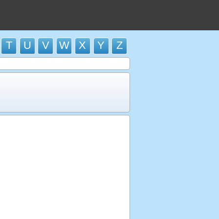
T
U
V
W
X
Y
Z