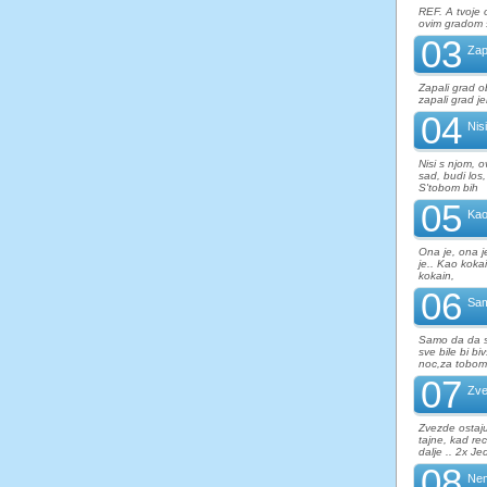
REF. A tvoje 
ovim gradom s
03
Zap
Zapali grad o
zapali grad j
04
Nis
Nisi s njom, 
sad, budi los
S'tobom bih
05
Kao
Ona je, ona j
je.. Kao koka
kokain,
06
Sa
Samo da da s
sve bile bi b
noc,za tobom 
07
Zve
Zvezde ostaju
tajne, kad rec
dalje .. 2x J
08
Nem