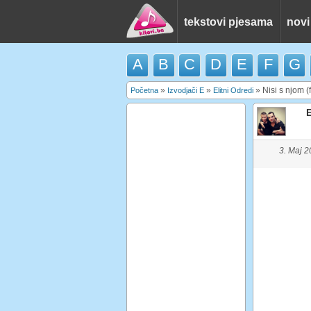
tekstovi pjesama
novi
A
B
C
D
E
F
G
»
»
»
Nisi s njom (
Početna
Izvodjači E
Elitni Odredi
E
3. Maj 2