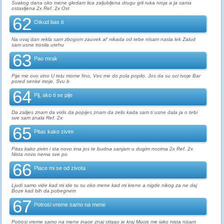
Svakog dana oko mene gledam lica zaljubljena drugu grli ruka tvoja a ja sama
ostavljena 2x Ref. 2x Ost
62
Otkud bas ti
Na ovaj dan rekla sam zbogom zauvek al' nikada od tebe nisam nasla lek Zalud
sam usne trosila utehu
63
Pao mrak
Pije me ovo vino U telu mome fino, Vec me do pola popilo, Jos da su oci tvoje Bar
pored senke moje, Svu b
64
Pij, ako ti se pije
Da zalijes znam da volis da popijes znam da zelis kada sam ti usne dala ja o tebi
sve sam znala Ref. 2x
65
Pitas kako zivim
Pitas kako zivim i sta novo ima jos te budna sanjam u dugim nocima 2x Ref. 2x
Nista novo nema sve po
66
Place mi se od zivota
Ljudi samo vide kad mi ide tu su oko mene kad mi krene a nigde nikog za ne daj
Boze kad bih da pobegnem
67
Potrosi vreme samo na mene
Potrosi vreme samo na mene inace znaj stigao je kraj Mucis me iako nista nisam