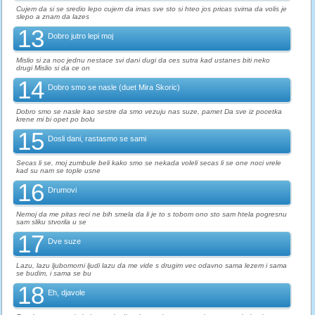
Cujem da si se sredio lepo cujem da imas sve sto si hteo jos pricas svima da volis je
slepo a znam da lazes
13
Dobro jutro lepi moj
Mislio si za noc jednu nestace svi dani dugi da ces sutra kad ustanes biti neko
drugi Mislio si da ce on
14
Dobro smo se nasle (duet Mira Skoric)
Dobro smo se nasle kao sestre da smo vezuju nas suze, pamet Da sve iz pocetka
krene mi bi opet po bolu
15
Dosli dani, rastasmo se sami
Secas li se, moj zumbule beli kako smo se nekada voleli secas li se one noci vrele
kad su nam se tople usne
16
Drumovi
Nemoj da me pitas reci ne bih smela da li je to s tobom ono sto sam htela pogresnu
sam sliku stvorila u se
17
Dve suze
Lazu, lazu ljubomorni ljudi lazu da me vide s drugim vec odavno sama lezem i sama
se budim, i sama se bu
18
Eh, djavole