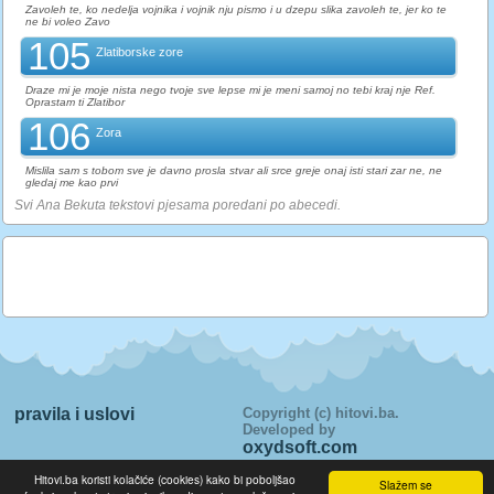
Zavoleh te, ko nedelja vojnika i vojnik nju pismo i u dzepu slika zavoleh te, jer ko te
ne bi voleo Zavo
105
Zlatiborske zore
Draze mi je moje nista nego tvoje sve lepse mi je meni samoj no tebi kraj nje Ref.
Oprastam ti Zlatibor
106
Zora
Mislila sam s tobom sve je davno prosla stvar ali srce greje onaj isti stari zar ne, ne
gledaj me kao prvi
Svi Ana Bekuta tekstovi pjesama poredani po abecedi.
pravila i uslovi
Copyright (c) hitovi.ba.
Developed by
oxydsoft.com
>> Tekstovi pjesama su u vlasnistvu njihovih autora i prikazani su
Hitovi.ba koristi kolačiće (cookies) kako bi poboljšao
iskljucivo u edukativne svrhe. <<
Slažem se