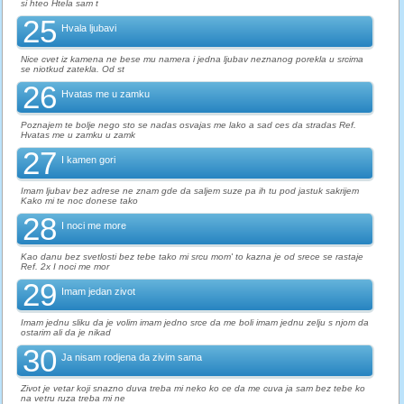
si hteo Htela sam t
25
Hvala ljubavi
Nice cvet iz kamena ne bese mu namera i jedna ljubav neznanog porekla u srcima
se niotkud zatekla. Od st
26
Hvatas me u zamku
Poznajem te bolje nego sto se nadas osvajas me lako a sad ces da stradas Ref.
Hvatas me u zamku u zamk
27
I kamen gori
Imam ljubav bez adrese ne znam gde da saljem suze pa ih tu pod jastuk sakrijem
Kako mi te noc donese tako
28
I noci me more
Kao danu bez svetlosti bez tebe tako mi srcu mom' to kazna je od srece se rastaje
Ref. 2x I noci me mor
29
Imam jedan zivot
Imam jednu sliku da je volim imam jedno srce da me boli imam jednu zelju s njom da
ostarim ali da je nikad
30
Ja nisam rodjena da zivim sama
Zivot je vetar koji snazno duva treba mi neko ko ce da me cuva ja sam bez tebe ko
na vetru ruza treba mi ne