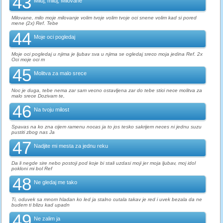
43
Miluj, miluj, Milovane
Milovane, milo moje milovanje volim tvoje volim tvoje oci snene volim kad si pored
mene (2x) Ref. Tebe
44
Moje oci pogledaj
Moje oci pogledaj u njima je ljubav sva u njima se ogledaj sreco moja jedina Ref. 2x
Oci moje oci m
45
Molitva za malo srece
Noc je duga, tebe nema zar sam vecno ostavljena zar do tebe stici nece molitva za
malo srece Dozivam te,
46
Na tvoju milost
Spavas na ko zna cijem ramenu nocas ja to jos tesko sakrijem neces ni jednu suzu
pustiti zbog nas Ja
47
Nadjite mi mesta za jednu reku
Da li negde sire nebo postoji pod koje bi stali uzdasi moji jer moja ljubav, moj idol
pokloni mi bol Ref
48
Ne gledaj me tako
Ti, oduvek sa mnom hladan ko led ja stalno cutala takav je red i uvek bezala da ne
budem ti blizu kad upadn
49
Ne zalim ja