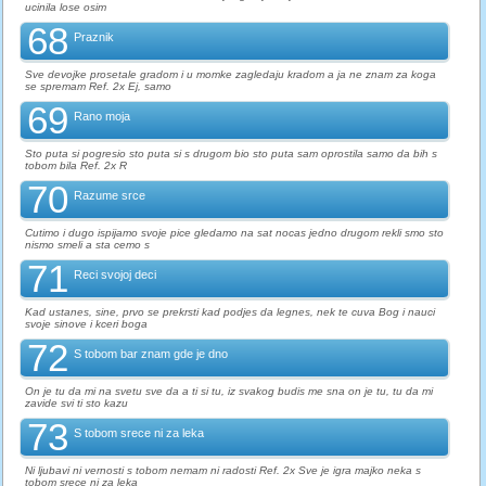
ucinila lose osim
68
Praznik
Sve devojke prosetale gradom i u momke zagledaju kradom a ja ne znam za koga
se spremam Ref. 2x Ej, samo
69
Rano moja
Sto puta si pogresio sto puta si s drugom bio sto puta sam oprostila samo da bih s
tobom bila Ref. 2x R
70
Razume srce
Cutimo i dugo ispijamo svoje pice gledamo na sat nocas jedno drugom rekli smo sto
nismo smeli a sta cemo s
71
Reci svojoj deci
Kad ustanes, sine, prvo se prekrsti kad podjes da legnes, nek te cuva Bog i nauci
svoje sinove i kceri boga
72
S tobom bar znam gde je dno
On je tu da mi na svetu sve da a ti si tu, iz svakog budis me sna on je tu, tu da mi
zavide svi ti sto kazu
73
S tobom srece ni za leka
Ni ljubavi ni vernosti s tobom nemam ni radosti Ref. 2x Sve je igra majko neka s
tobom srece ni za leka