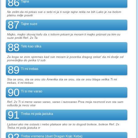
86
Tajna
Ne zelim da mi pricas sve o sebi ni ja ti svoje tajne rekla ne bih Lako je na belom
platnu mrlje praviti
87
Tajne suze
Majko, majko skuvaj kafu da s tobom pricam ja moram ti majko priznati za kim cu
suze proliti Ref. 2x Ta
88
Telo kao slika
Za koga se zoro spremas kad sve moram iz pocetka dragog cekat' da mi dodje od
ponedeljka do petka U sub
89
Ti mi trebas
Sta ce srcu, sta ce srcu sto Amerika sta ce srcu, sta ce srcu blaga velika Ti mi
trebas, ti mi trebas
90
Ti si me varao
Ref. 2x Ti si mene varao varao, varao i razocarao Prva moja neznosti evo sta sam
odlucila ja necu vise
91
Treba mi pola jastuka
Ljubavi ako me ostavis i nebo plakace ako se to dogodi bolece, bolece Ref. 2x
Treba mi pola jastuka tr
92
Treba vremena (duet Dragan Kojic Keba)