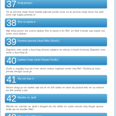
37
Kralj ponoci
On je pesma moje duse kratak pljusak posle suse on je pesma moje duse Sa njim
zivot nije bajka priroda m
38
Kriv si samo ti
Nije kriva jesen sto uvenu ljubav kriv si samo ti 2x Ref. 2x Nek ti bude zao kada nisi
znao nasu ljubav
39
Kumina pesma (duet Mira Skoric)
Zajedno smo rasle u kuci kraj druma udajem se danas ti budi mi kuma Zajedno smo
rasle u kuci kraj dr
40
Ljubavi moja (duet Hasan Dudic)
Zurim u zagrljaj tvoj da li me verno cekas najdrazi cvete moj Ref. Godina je brzo
prosla mnogo suza ja
41
Ma sto bas ti
Nisam dragi ja od stakla nije da te ne bih takla ne dam da poludi telo ne za tobom
ne bih smelo Luta
42
Manite se, ljudi
Manite se, manite se, ljudi s dragim da me mirite on sada srecan kraj druge spava
bolje ga ne budite Man