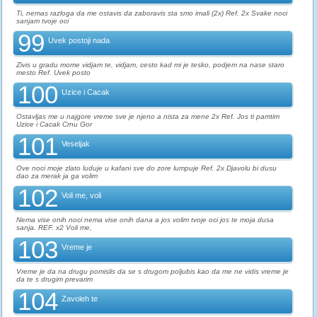
Ti, nemas razloga da me ostavis da zaboravis sta smo imali (2x) Ref. 2x Svake noci
sanjam tvoje oci
99
Uvek postoji nada
Zivis u gradu mome vidjam te, vidjam, cesto kad mi je tesko, podjem na nase staro
mesto Ref. Uvek posto
100
Uzice i Cacak
Ostavljas me u najgore vreme sve je njeno a nista za mene 2x Ref. Jos ti pamtim
Uzice i Cacak Crnu Gor
101
Veseljak
Ove noci moje zlato luduje u kafani sve do zore lumpuje Ref. 2x Djavolu bi dusu
dao za merak ja ga volim
102
Voli me, voli
Nema vise onih noci nema vise onih dana a jos volim tvoje oci jos te moja dusa
sanja. REF. x2 Voli me,
103
Vreme je
Vreme je da na drugu pomislis da se s drugom poljubis kao da me ne vidis vreme je
da te s drugim prevarim
104
Zavoleh te