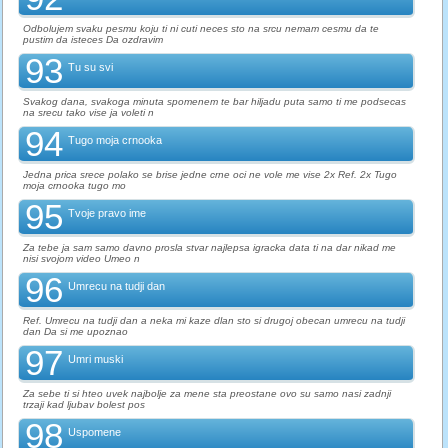
Odbolujem svaku pesmu koju ti ni cuti neces sto na srcu nemam cesmu da te
pustim da isteces Da ozdravim
93
Tu su svi
Svakog dana, svakoga minuta spomenem te bar hiljadu puta samo ti me podsecas
na srecu tako vise ja voleti n
94
Tugo moja crnooka
Jedna prica srece polako se brise jedne crne oci ne vole me vise 2x Ref. 2x Tugo
moja crnooka tugo mo
95
Tvoje pravo ime
Za tebe ja sam samo davno prosla stvar najlepsa igracka data ti na dar nikad me
nisi svojom video Umeo n
96
Umrecu na tudji dan
Ref. Umrecu na tudji dan a neka mi kaze dlan sto si drugoj obecan umrecu na tudji
dan Da si me upoznao
97
Umri muski
Za sebe ti si hteo uvek najbolje za mene sta preostane ovo su samo nasi zadnji
trzaji kad ljubav bolest pos
98
Uspomene