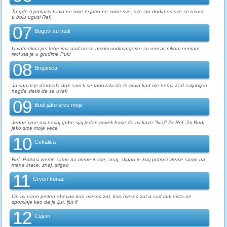
Tu gde ti prolazis trava ne nice ni jutro ne svice sve, sve sto dodirnes sve se osusi,
u bolu ugusi Ref.
07
Bogovi su hteli
U vatri dima jos tebe ima nadam se nekim cudima gorke su reci al' nikom nemam
reci sta je u grudima Pukl
08
Brojanica
Ja sam ti je darovala dok sam ti se radovala da te cuva kad me nema kad zaljubljen
negde sletis da se uvek
09
Budi jako srce moje
Jedne crne oci nocaj gube sjaj jedan covek hoce da mi kaze "kraj" 2x Ref. 2x Budi
jako srce moje vece
10
Cekalica
Ref. Potrosi vreme samo na mene inace, znaj, stigao je kraj potrosi vreme samo na
mene inace, znaj, stigao
11
Crven konac
On mi nano prsten obecao kao mesec zut, kao mesec zut a sad cuti nista ne
spominje kao da je ljut, ljut il'
12
Cujem