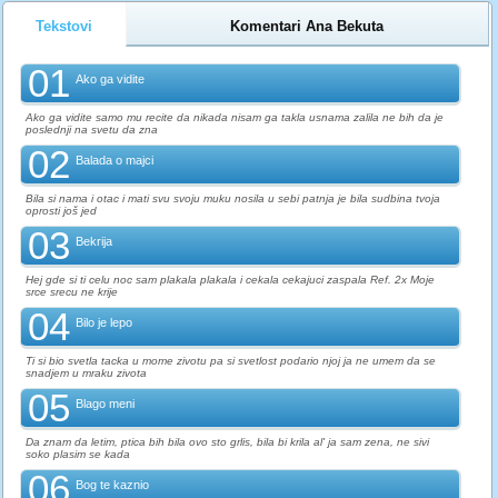
Tekstovi
Komentari Ana Bekuta
01
Ako ga vidite
Ako ga vidite samo mu recite da nikada nisam ga takla usnama zalila ne bih da je
poslednji na svetu da zna
02
Balada o majci
Bila si nama i otac i mati svu svoju muku nosila u sebi patnja je bila sudbina tvoja
oprosti još jed
03
Bekrija
Hej gde si ti celu noc sam plakala plakala i cekala cekajuci zaspala Ref. 2x Moje
srce srecu ne krije
04
Bilo je lepo
Ti si bio svetla tacka u mome zivotu pa si svetlost podario njoj ja ne umem da se
snadjem u mraku zivota
05
Blago meni
Da znam da letim, ptica bih bila ovo sto grlis, bila bi krila al' ja sam zena, ne sivi
soko plasim se kada
06
Bog te kaznio