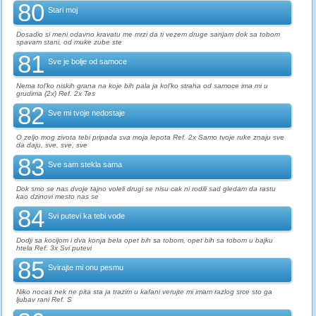
80
Stari moj
Dosadio si meni odavno kravatu me mrzi da ti vezem druge sanjam dok sa tobom
spavam stani, od muke zube ste
81
Sve je bolje od samoce
Nema tol'ko niskih grana na koje bih pala ja kol'ko straha od samoce ima mi u
grudima (2x) Ref. 2x Tes
82
Sve mi tvoje nedostaje
O zeljo mog zivota tebi pripada sva moja lepota Ref. 2x Samo tvoje ruke znaju sve
da daju, sve, sve, sve
83
Sve sam stekla sama
Dok smo se nas dvoje tajno voleli drugi se nisu cak ni rodili sad gledam da rastu
kao dzinovi mesto nas se
84
Svi putevi ka tebi vode
Dodji sa kocijom i dva konja bela opet bih sa tobom, opet bih sa tobom u bajku
htela Ref. 3x Svi putevi
85
Svirajte mi onu pesmu
Niko nocas nek ne pita sta ja trazim u kafani verujte mi imam razlog srce sto ga
ljubav rani Ref. S