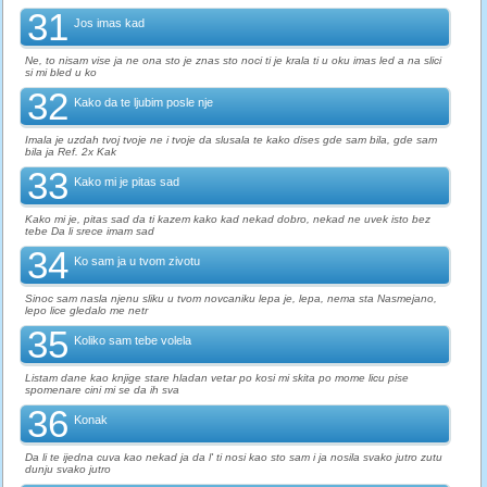
31
Jos imas kad
Ne, to nisam vise ja ne ona sto je znas sto noci ti je krala ti u oku imas led a na slici
si mi bled u ko
32
Kako da te ljubim posle nje
Imala je uzdah tvoj tvoje ne i tvoje da slusala te kako dises gde sam bila, gde sam
bila ja Ref. 2x Kak
33
Kako mi je pitas sad
Kako mi je, pitas sad da ti kazem kako kad nekad dobro, nekad ne uvek isto bez
tebe Da li srece imam sad
34
Ko sam ja u tvom zivotu
Sinoc sam nasla njenu sliku u tvom novcaniku lepa je, lepa, nema sta Nasmejano,
lepo lice gledalo me netr
35
Koliko sam tebe volela
Listam dane kao knjige stare hladan vetar po kosi mi skita po mome licu pise
spomenare cini mi se da ih sva
36
Konak
Da li te ijedna cuva kao nekad ja da l' ti nosi kao sto sam i ja nosila svako jutro zutu
dunju svako jutro