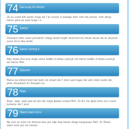
74
Sacuvaj mi mesto
Ja cu uvek biti samo tvoja da l' je sunce il' padaju kise nek me prose, nek zbog
mene ginu ja sam tvoja i n
75
Sama
Osecam miris nase proslosti i blagi dodir tvojih neznosti ne moze dusa da te dozove
suza mi iz oka izvire
76
Samo nemoj ti
Ako treba krvi evo moje vene koliko ti treba uzmi je od mene koliko ti treba uzmi je
od mene Ref.
77
Sasvim
Rana za tobom boli me ludo ne znam da l' zivis sam tuga me ubi i bice cudo da
zimu docekam 2x Sanjam oc
78
Seja
Sejo, sejo, sejo pisi mi sto me moja ljubav ostavi Ref. 2x Ko mu ljubi crne oci i usne
rumene da l' pon
79
Stani stani zoro
Ne zuri se zoro ne donosi dan jos nije kraj mene dragi naspavan Ref. 2x Stani,
stani zoro jos ne moras