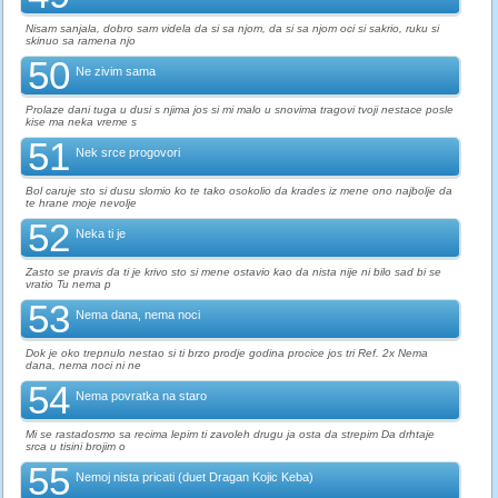
Nisam sanjala, dobro sam videla da si sa njom, da si sa njom oci si sakrio, ruku si
skinuo sa ramena njo
50
Ne zivim sama
Prolaze dani tuga u dusi s njima jos si mi malo u snovima tragovi tvoji nestace posle
kise ma neka vreme s
51
Nek srce progovori
Bol caruje sto si dusu slomio ko te tako osokolio da krades iz mene ono najbolje da
te hrane moje nevolje
52
Neka ti je
Zasto se pravis da ti je krivo sto si mene ostavio kao da nista nije ni bilo sad bi se
vratio Tu nema p
53
Nema dana, nema noci
Dok je oko trepnulo nestao si ti brzo prodje godina procice jos tri Ref. 2x Nema
dana, nema noci ni ne
54
Nema povratka na staro
Mi se rastadosmo sa recima lepim ti zavoleh drugu ja osta da strepim Da drhtaje
srca u tisini brojim o
55
Nemoj nista pricati (duet Dragan Kojic Keba)