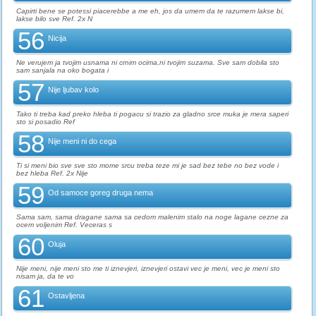
Capirti bene se potessi piacerebbe a me eh, jos da umem da te razumem lakse bi,
lakse bilo sve Ref. 2x N
56
Nicija
Ne verujem ja tvojim usnama ni crnim ocima,ni tvojim suzama. Sve sam dobila sto
sam sanjala na oko bogata i
57
Nije ljubav kolo
Tako ti treba kad preko hleba ti pogacu si trazio za gladno srce muka je mera saperi
sto si posadio Ref
58
Nije meni ni do cega
Ti si meni bio sve sve sto mome srcu treba teze mi je sad bez tebe no bez vode i
bez hleba Ref. 2x Nije
59
Od samoce goreg druga nema
Sama sam, sama dragane sama sa cedom malenim stalo na noge lagane cezne za
ocem voljenim Ref. Veceras s
60
Oluja
Nije meni, nije meni sto me ti iznevjeri, iznevjeri ostavi vec je meni, vec je meni sto
nisam ja, da te vo
61
Ostavljena