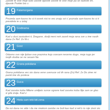
Zavole te srce moje ludo zavole djavole zavole te srce moje pa se razbole eh,
djavole Proklet bio s
19
Fatamorgana
Prozrela sam kasno ko si ti covek nisi to vec znaju svi s' poznala sam kasno ko si ti
previdela te u izdaj
20
Godinama
Kad u dusi zastudeni ti, Dragane, dodji meni nek zaceli moja rana sve u ime nasih
dana 2x Ref. 2x Ni c
21
Gost
Odavno ovo nije ljubav ova praznina koju osecam necemo dugo, moja tugo jer
tvojih dodira se ne secam Na
22
Grana pokidana
Grana pokidana vec sto dana vene uvenuce od tih rana (2x) Ref. 2x Do zime mi
pamti ime do proleca
23
Guca
Kad zasvira truba Milane umiljato sunce ograne kad zasvira truba Ilija sam se glas
iz grla izvija. Kad z
24
Htela sam tebi biti zena
Da oci dana ne vide i da me mrakom zarobe ne boli kao kad si rek'o to nije zivot sto