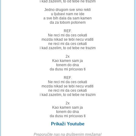
i kad zazelim, to od tebe ne trazim
Jedno drugom sve smo rekli
u ljubavi nam ne ide
a sve bih dala da sam kamen
da za tobom potonem
REF.
Ne reci mi da ces cekati
mozda nikad se tebi necu vratiti
ne reci mi da ces cekati
i kad zazelim, to od tebe ne trazim
2x
Kao kamen sam ja
tonem do dna
da dusu mi pricuvas ti
REF.
Ne reci mi da ces cekati
mozda nikad se tebi necu vratiti
ne reci mi da ces cekati
i kad zazelim, to od tebe ne trazim
2x
Kao kamen sam ja
tonem do dna
da dusu mi pricuvas ti
Prikaži Youtube
Preporučite nas na društvenim mrežama!