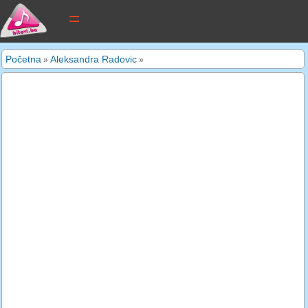
tekstovi pjesama
Početna
Aleksandra Radovic
»
»
novi tekstovi
pretraga
dodaj tekst
kontakt