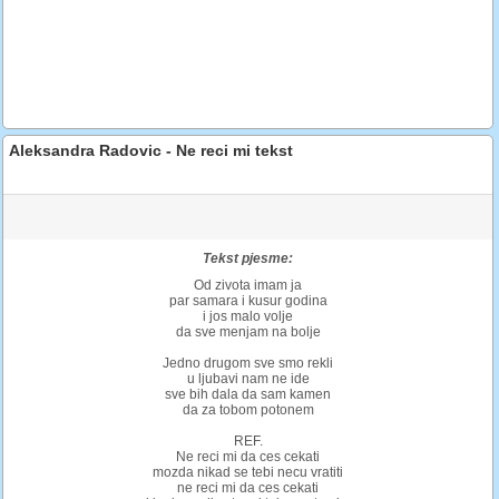
Aleksandra Radovic - Ne reci mi tekst
Tekst pjesme:
Od zivota imam ja
par samara i kusur godina
i jos malo volje
da sve menjam na bolje
Jedno drugom sve smo rekli
u ljubavi nam ne ide
sve bih dala da sam kamen
da za tobom potonem
REF.
Ne reci mi da ces cekati
mozda nikad se tebi necu vratiti
ne reci mi da ces cekati