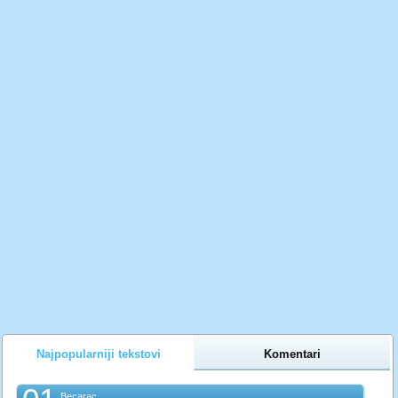
Najpopularniji tekstovi
Komentari
Becarac