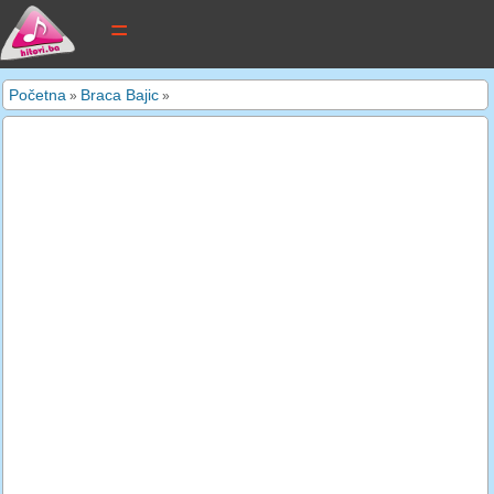
tekstovi pjesama
Početna
Braca Bajic
»
»
novi tekstovi
pretraga
dodaj tekst
kontakt