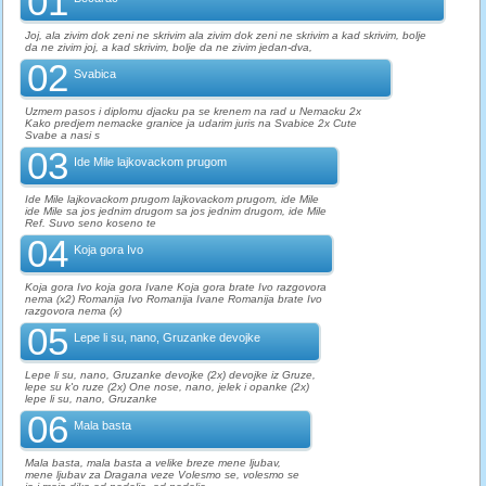
01
Joj, ala zivim dok zeni ne skrivim ala zivim dok zeni ne skrivim a kad skrivim, bolje
da ne zivim joj, a kad skrivim, bolje da ne zivim jedan-dva,
02
Svabica
Uzmem pasos i diplomu djacku pa se krenem na rad u Nemacku 2x
Kako predjem nemacke granice ja udarim juris na Svabice 2x Cute
Svabe a nasi s
03
Ide Mile lajkovackom prugom
Ide Mile lajkovackom prugom lajkovackom prugom, ide Mile
ide Mile sa jos jednim drugom sa jos jednim drugom, ide Mile
Ref. Suvo seno koseno te
04
Koja gora Ivo
Koja gora Ivo koja gora Ivane Koja gora brate Ivo razgovora
nema (x2) Romanija Ivo Romanija Ivane Romanija brate Ivo
razgovora nema (x)
05
Lepe li su, nano, Gruzanke devojke
Lepe li su, nano, Gruzanke devojke (2x) devojke iz Gruze,
lepe su k'o ruze (2x) One nose, nano, jelek i opanke (2x)
lepe li su, nano, Gruzanke
06
Mala basta
Mala basta, mala basta a velike breze mene ljubav,
mene ljubav za Dragana veze Volesmo se, volesmo se