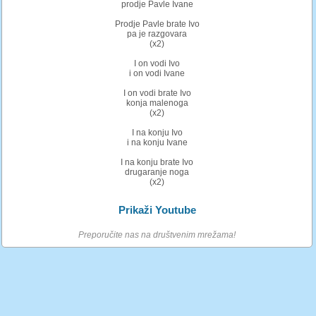
prodje Pavle Ivane
Prodje Pavle brate Ivo
pa je razgovara
(x2)
I on vodi Ivo
i on vodi Ivane
I on vodi brate Ivo
konja malenoga
(x2)
I na konju Ivo
i na konju Ivane
I na konju brate Ivo
drugaranje noga
(x2)
Prikaži Youtube
Preporučite nas na društvenim mrežama!