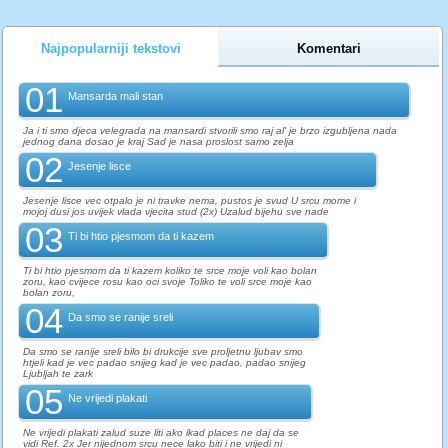
Najpopularniji tekstovi
Komentari
01
Mansarda mali stan
Ja i ti smo djeca velegrada na mansardi stvorili smo raj al' je brzo izgubljena nada
jednog dana dosao je kraj Sad je nasa proslost samo zelja
02
Jesenje lisce
Jesenje lisce vec otpalo je ni travke nema, pustos je svud U srcu mome i
mojoj dusi jos uvijek vlada vjecita stud (2x) Uzalud bijehu sve nade
03
Ti bi htio pjesmom da ti kazem
Ti bi htio pjesmom da ti kazem koliko te srce moje voli kao bolan
zoru, kao cvijece rosu kao oci svoje Toliko te voli srce moje kao
bolan zoru,
04
Da smo se ranije sreli
Da smo se ranije sreli bilo bi drukcije sve proljetnu ljubav smo
htjeli kad je vec padao snijeg kad je vec padao, padao snijeg
Ljubljah te zark
05
Ne vrijedi plakati
Ne vrijedi plakati zalud suze liti ako ikad places ne daj da se
vidi Ref. 2x Jer nijednom srcu nece lako biti i ne vrijedi ni