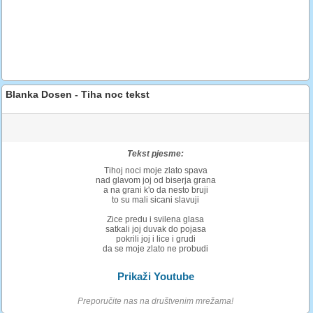
Blanka Dosen - Tiha noc tekst
Tekst pjesme:
Tihoj noci moje zlato spava
nad glavom joj od biserja grana
a na grani k'o da nesto bruji
to su mali sicani slavuji
Zice predu i svilena glasa
satkali joj duvak do pojasa
pokrili joj i lice i grudi
da se moje zlato ne probudi
Prikaži Youtube
Preporučite nas na društvenim mrežama!