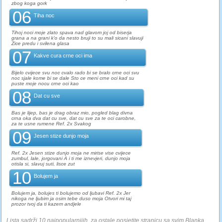
zbog koga gork
06
Tiha noc
Tihoj noci moje zlato spava nad glavom joj od biserja
grana a na grani k'o da nesto bruji to su mali sicani slavuji
Zice predu i svilena glasa
07
Kakve cura crne oci ima
Bijelo cvijece svu noc cvalo rado bi se bralo crne oci svu
noc sjale kome bi se dale Sto ce meni crne oci kad su
puste moje nocu crne oci kao
08
Dat cu sve
Bas je lijep, bas je drag obraz mio, pogled blag divna
crna oka dva dat cu sve, dat cu sve za te oci carobne,
za te usne rumene Ref. 2x Svakog
09
Jesen stize dunjo moja
Ref. 2x Jesen stize dunjo moja ne mirise vise cvijece
zumbul, lale, jorgovani A i ti me iznevjeri, dunjo moja
otisla si, slavuj suti, lisce zut
10
Bolujem ja
Bolujem ja, bolujes ti bolujemo od ljubavi Ref. 2x Jer
nikoga ne ljubim ja osim tebe duso moja Otvori mi taj
prozor tvoj da ti kazem andjele
Lista sadrži 10 najpopularnijih, za ostale posjetite stranicu sa svim Blanka