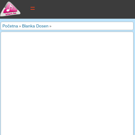
tekstovi pjesama
Početna
Blanka Dosen
»
»
novi tekstovi
pretraga
dodaj tekst
kontakt