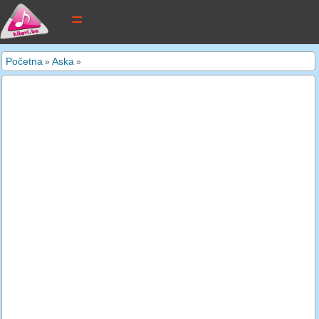
tekstovi pjesama
Početna
Aska
»
»
novi tekstovi
pretraga
dodaj tekst
kontakt