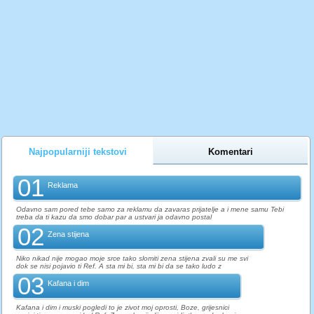
Najpopularniji tekstovi
Komentari
01
Reklama
Odavno sam pored tebe samo za reklamu da zavaras prijatelje a i mene samu Tebi
treba da ti kazu da smo dobar par a ustvari ja odavno postal
02
Zena stijena
Niko nikad nije mogao moje srce tako slomiti zena stijena zvali su me svi
dok se nisi pojavio ti Ref. A sta mi bi, sta mi bi da se tako ludo z
03
Kafana i dim
Kafana i dim i muski pogledi to je zivot moj oprosti, Boze, grijesnici