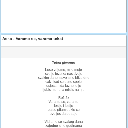
Aska - Varamo se, varamo tekst
Tekst pjesme:
Lose vrijeme, milo moje
sve je teze za nas dvoje
svakim danom sve smo blize dnu
cak i kad se usne spoje
osjecam da lazno to je
ljubis mene, a mislis na nju
Ref. 2x
Varamo se, varamo
losije i losije
pa se pitam dokle ce
ovo jos da potraje
Vidjamo se svakog dana
zajedno smo godinama