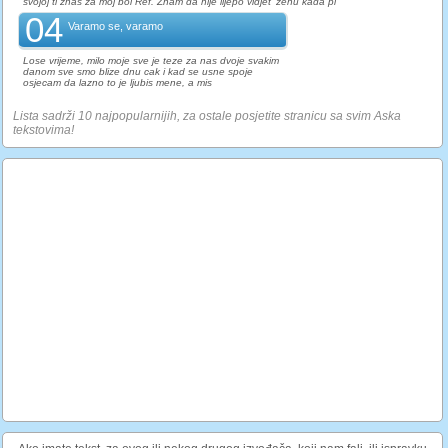
svojoj ti znas za moj bol Ref. Znam da nije lijepo vidjet' zenu kada pi
04
Varamo se, varamo
Lose vrijeme, milo moje sve je teze za nas dvoje svakim
danom sve smo blize dnu cak i kad se usne spoje
osjecam da lazno to je ljubis mene, a mis
Lista sadrži 10 najpopularnijih, za ostale posjetite stranicu sa svim Aska
tekstovima!