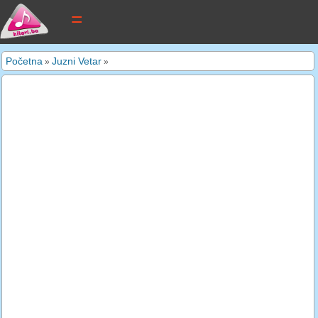
tekstovi pjesama
Početna
Juzni Vetar
»
»
novi tekstovi
pretraga
dodaj tekst
kontakt