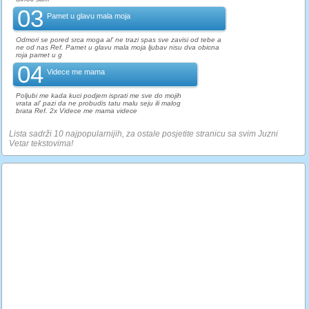
03
Pamet u glavu mala moja
Odmori se pored srca moga al' ne trazi spas sve zavisi od tebe a
ne od nas Ref. Pamet u glavu mala moja ljubav nisu dva obicna
roja pamet u g
04
Videce me mama
Poljubi me kada kuci podjem isprati me sve do mojih
vrata al' pazi da ne probudis tatu malu seju ili malog
brata Ref. 2x Videce me mama videce
Lista sadrži 10 najpopularnijih, za ostale posjetite stranicu sa svim Juzni
Vetar tekstovima!