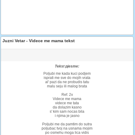
Juzni Vetar - Videce me mama tekst
Tekst pjesme:
Poljubi me kada kuci podjem
isprati me sve do mojih vrata
al' pazi da ne probudis tatu
malu seju ili malog brata
Ref. 2x
Videce me mama
videce me tata
da dolazim kasno
s' kim sam nocas bila
i njima je jasno
Poljubi me da pamtim do sutra
poljubac tvoj na usnama mojim
po osmehu moga lica vidis