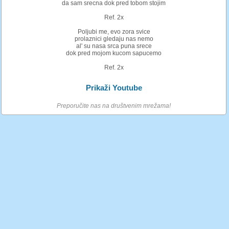
da sam srecna dok pred tobom stojim
Ref. 2x
Poljubi me, evo zora svice
prolaznici gledaju nas nemo
al' su nasa srca puna srece
dok pred mojom kucom sapucemo
Ref. 2x
Prikaži Youtube
Preporučite nas na društvenim mrežama!