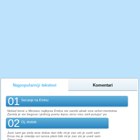
Najpopularniji tekstovi
Komentari
01
Secanje na Eminu
Nekad bese u Mostaru najlepsa Emina sto zarobi alcak srca seher-momcima
Zanela je sto begova i jednog poetu lepsu zenu nisu sreli putujuc' po
02
Oj, dodole
Juce sam ga srela rece dobar dan bilo mi je zao sto je uvek sam
Kosa mu je smedja oci sunca plam bilo mi je zao sto je uvek sam
Sinoc sam