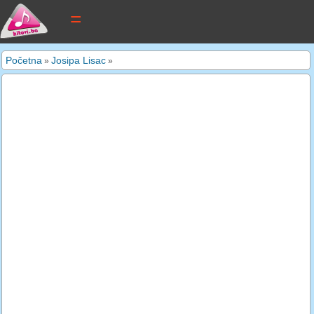
tekstovi pjesama
Početna
Josipa Lisac
»
»
novi tekstovi
pretraga
dodaj tekst
kontakt