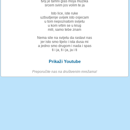
tvoj je tamni glas moja muzika
srcem svim jos volim te ja
Isto lice, iste ruke
uzbudjenje uvijek isto osjecam
u tom nepoznatom svijetu
u kom vrtim se u krug
mili, samo tebe znam
Nema sile na svijetu da rastavi nas
jer isto smo tijelo i ista dusa mi
a jedno smo drugom i nada i spas
ti i ja, ti i ja, ja i ti
Prikaži Youtube
Preporučite nas na društvenim mrežama!