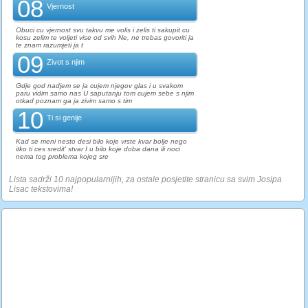
08
Vjernost
Obuci cu vjernost svu takvu me volis i zelis ti sakupit cu
kosu zelim te voljeti vise od svih Ne, ne trebas govoriti ja
te znam razumjeti ja t
09
Zivot s njim
Gdje god nadjem se ja cujem njegov glas i u svakom
paru vidim samo nas U saputanju tom cujem sebe s njim
otkad poznam ga ja zivim samo s tim
10
Ti si genije
Kad se meni nesto desi bilo koje vrste kvar bolje nego
itko ti ces sredit' stvar I u bilo koje doba dana ili noci
nema tog problema kojeg sre
Lista sadrži 10 najpopularnijih, za ostale posjetite stranicu sa svim Josipa
Lisac tekstovima!