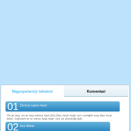
Najpopularniji tekstovi
Komentari
01
Zivot je samo most
On je moj, on je moj sretna sam (2x) Dao mi je tvoje oci i osmijeh tvoj dao mi je
tebe, osjecam te tu srecu koja traje i jos se ponavlja ljub
02
Ave Maria