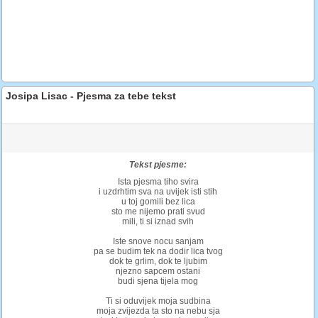
Josipa Lisac - Pjesma za tebe tekst
Tekst pjesme:
Ista pjesma tiho svira
i uzdrhtim sva na uvijek isti stih
u toj gomili bez lica
sto me nijemo prati svud
mili, ti si iznad svih
Iste snove nocu sanjam
pa se budim tek na dodir lica tvog
dok te grlim, dok te ljubim
njezno sapcem ostani
budi sjena tijela mog
Ti si oduvijek moja sudbina
moja zvijezda ta sto na nebu sja