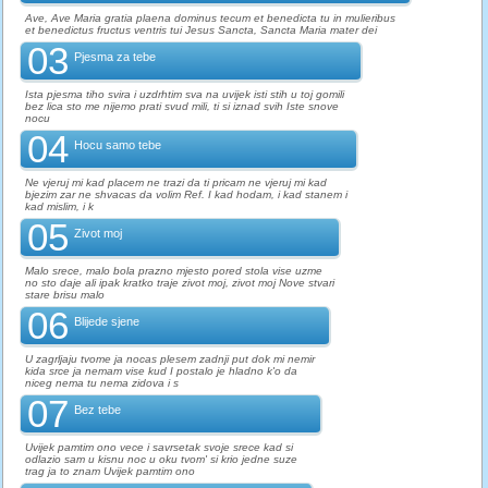
Ave, Ave Maria gratia plaena dominus tecum et benedicta tu in mulieribus
et benedictus fructus ventris tui Jesus Sancta, Sancta Maria mater dei
03
Pjesma za tebe
Ista pjesma tiho svira i uzdrhtim sva na uvijek isti stih u toj gomili
bez lica sto me nijemo prati svud mili, ti si iznad svih Iste snove
nocu
04
Hocu samo tebe
Ne vjeruj mi kad placem ne trazi da ti pricam ne vjeruj mi kad
bjezim zar ne shvacas da volim Ref. I kad hodam, i kad stanem i
kad mislim, i k
05
Zivot moj
Malo srece, malo bola prazno mjesto pored stola vise uzme
no sto daje ali ipak kratko traje zivot moj, zivot moj Nove stvari
stare brisu malo
06
Blijede sjene
U zagrljaju tvome ja nocas plesem zadnji put dok mi nemir
kida srce ja nemam vise kud I postalo je hladno k'o da
niceg nema tu nema zidova i s
07
Bez tebe
Uvijek pamtim ono vece i savrsetak svoje srece kad si
odlazio sam u kisnu noc u oku tvom' si krio jedne suze
trag ja to znam Uvijek pamtim ono